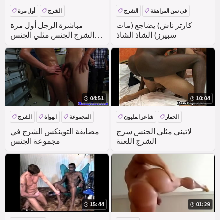
في سن المراهقة
الشرج
الشرج
أول مرة
الواقع
في الهواء الطلق
كارتر ناش) يضاجع (مات
مباشرة الرجل أول مرة
سبيرز) الشاذ الشاذ
الشرج الجنس مثلي الجنس
نحن وو له أن الكسيس يريد
04:51
10:04
الحمار
شاعر المليون
المجموعة
الهواة
الشرج
الواقع
لاتيني مثلي الجنس سرج
مضايقة التوينكس الشرج في
الشرج اللعنة
مجموعة الجنس
15:44
01:29