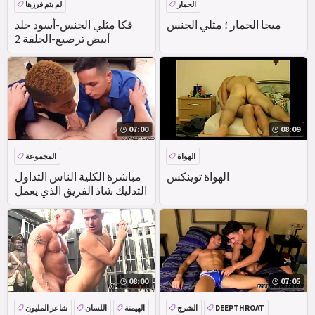
الحمار
لم يتم فرزها
ميجا الحمار ؛ مثلي الجنس
فكا مثلي الجنس-أسود جلد
أبيض ترصيع-الحلقة 2
07:00
08:09
الهواة
المجموعة
الهواة توينكس
مباشرة الكلية الناس التداول
التدليك شاذ الفريق الذي يعمل
08:00
07:05
DEEPTHROAT
الشرج
الهيمنة
اللسان
شاعر المليون