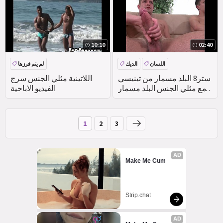
10:10
02:40
اللسان
الديك
لم يتم فرزها
ستر8 البلد مسمار من تينيسي
اللاتينية مثلي الجنس سرج
مع مثلي الجنس البلد مسمار
الفيديو الاباحية
من ولاية ميسوري
1
2
3
AD
Make Me Cum
Strip.chat
AD