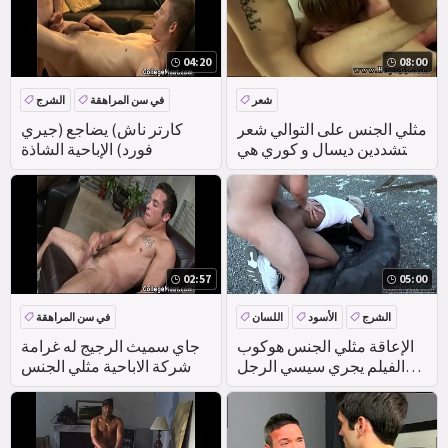
04:20
08:00
شعر
في سن المراهقة
الشرج
مثلي الجنس على التوالي شعر
كارتر ناش) يضاجع (جيري
المتشددين ديسال و كوري هي
فورد) الإباحية الشاذة
في
02:57
05:00
الشرج
الأسود
اللسان
في سن المراهقة
المجموعة
الإعاقة مثلي الجنس هوكوب
جاي سميث الرجيج له غرامة
الفيلم يجري سيسي الرجل
شركة الاباحية مثلي الجنس
قصص الوقت للتعامل مع