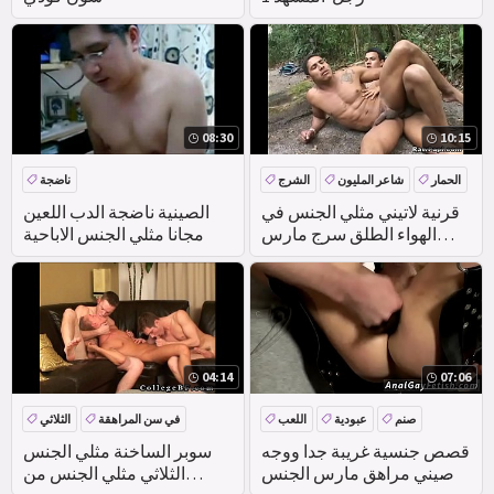
08:30
10:15
الحمار
شاعر المليون
الشرج
ناضجة
اللسان
قرنية لاتيني مثلي الجنس في
الصينية ناضجة الدب اللعين
الهواء الطلق سرج مارس
مجانا مثلي الجنس الاباحية
الجنس
04:14
07:06
صنم
عبودية
اللعب
في سن المراهقة
الثلاثي
قصص جنسية غريبة جدا ووجه
سوبر الساخنة مثلي الجنس
صيني مراهق مارس الجنس
الثلاثي مثلي الجنس من