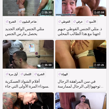
05:30
07:04
الأسود
عرقي
القوطي
شاعر المليون
الشرج
في الهواء الطلق
اللسان
في سن المراهقة
ذ. مثلي الجنس القوطي حبهم
مثلي الجنس الوافد الجديد
واجهنا مع هذا الطالب المحلي
يحصل مارس الجنس
اسمه
05:00
07:25
الهواة
الشرج
اللسان
أول مرة
المجموعة
في سن المراهقة الرجال
أفلام الشواذ العسكرية
توجهوا إلى الرجال لممارسة
السوداء المرة الأولى التي جاء
الجنس في الصين وكرة القدم
فيها الجنود
الشاذة السوداء