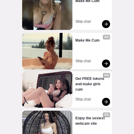
Make Me Cum
Strip.chat
AD
Make Me Cum
Strip.chat
AD
Get FREE tokens 
and make girls 
cum
Strip.chat
AD
Enjoy the sexiest 
webcam site