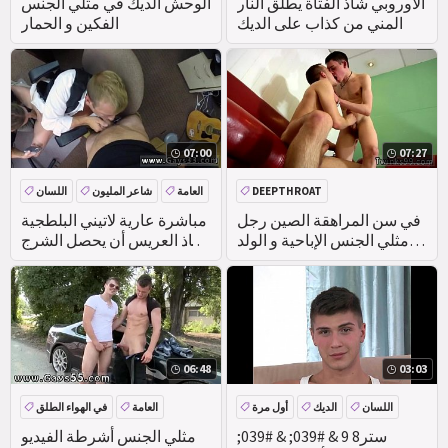
الأوروبي شاذ الفتاة يطلق النار
الوحش الديك في مثلي الجنس
المني من كذاب على الديك
الفكين و الحمار
07:00
07:27
DEEPTHROAT
العامة
شاعر المليون
اللسان
الواقع
في سن المراهقة الصين رجل
مباشرة عارية لاتيني البلطجية
مثلي الجنس الإباحية و الولد
شاذ العريس أن يحصل الشرج
الجنس بي نحن & #039; إعادة
خبطت!
التركيز على متعة صالح
06:48
03:03
اللسان
الديك
أول مرة
العامة
في الهواء الطلق
الواقع
ستر8 9 & #039; & #039;
مثلي الجنس أشرطة الفيديو