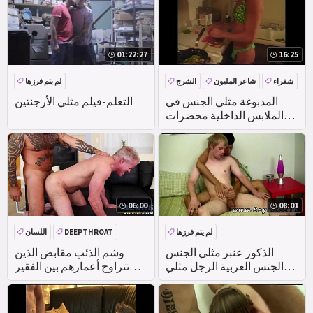
01:22:27
16:25
شقراء
شاعر المليون
الشرج
لم يتم فرزها
عرقي
المدبوغة مثلي الجنس في
التعلم-فيلم مثلي الأرجنتين
الملابس الداخلية محضرات
العشاء في المطبخ بينما
صديقه الملاعين له في الحمار
06:00
08:01
لم يتم فرزها
DEEPTHROAT
اللسان
الديك
شعر
الذكور عنبر مثلي الجنس
وشم الذئب مقابض الذين
الجنس العربية الرجل مثلي
تتراوح أعمارهم بين الفقير
الجنس الجنس معرض الصور
الأحمق مع الخام سرج
إريك كان