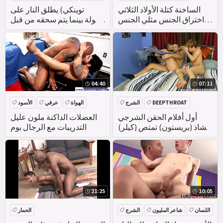
الديك
الساخنة كتلة الأولاد الثلاثي
توينكي) يطلق النار على
اختراق الجنس مثلي الجنس
حمولة بينما يتم سحقه من قبل
نفض الغبار بعد الاستيقاظ
(دوم) الشاذ الضخم
عشيقه
04:40
07:11
DEEPTHROAT
الشرج
الهواة
عرقي
الأسود
الأبنوس
أول أفلام الحقن الشرجي
العضلات الداكنة ملون عليل
الشاذ (بريستون) تمتص (كيلر)
التدريبات مع الرجال بوم
و#039 ؛
21:25
10:05
اللسان
شاعر المليون
الشرج
الحمار
اللعب