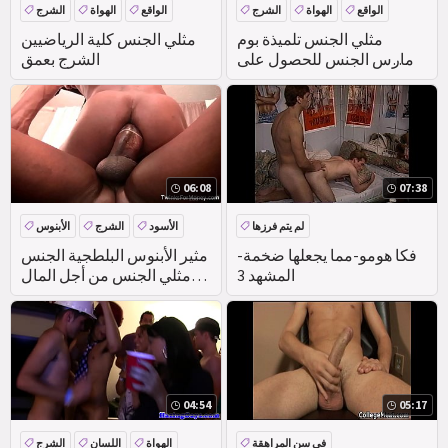
الواقع
الهواة
الشرج
الواقع
الهواة
الشرج
مثلي الجنس تلميذة بوم
مثلي الجنس كلية الرياضيين
مارس الجنس للحصول على
الشرج بعمق
بدأت
06:08
07:38
لم يتم فرزها
الأسود
الشرج
الأبنوس
اللسان
فكا هومو-مما يجعلها ضخمة-
مثير الأبنوس البلطجية الجنس
المشهد 3
مثلي الجنس من أجل المال
مثلي الجنس الأولاد
04:54
05:17
في سن المراهقة
الهواة
اللسان
الشرج