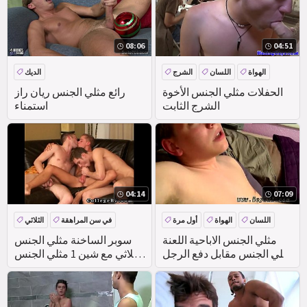
08:06
04:51
الهواة
اللسان
الشرج
الديك
الواقع
الحفلات مثلي الجنس الأخوة
رائع مثلي الجنس ريان راز
الشرج الثابت
استمناء
04:14
07:09
اللسان
الهواة
أول مرة
في سن المراهقة
الثلاثي
الوجه
العربدة
المجموعة
مثلي الجنس الاباحية اللعنة
سوبر الساخنة مثلي الجنس
مثلي الجنس مقابل دفع الرجل
الثلاثي مع شين 1 مثلي الجنس
مع ص. أول مرة تصبح الأمور
الاباحية
سيئة