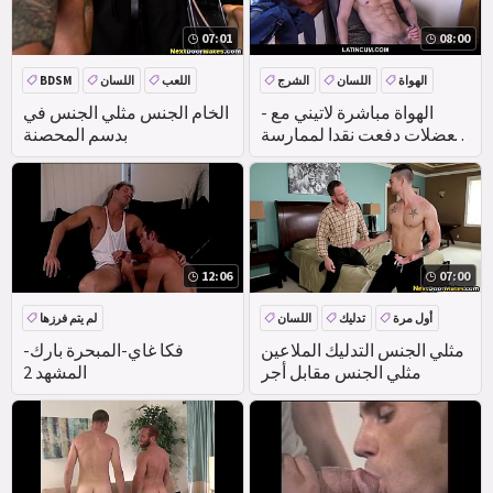
07:01
08:00
الهواة
اللسان
الشرج
اللعب
اللسان
BDSM
أول مرة
الحمار
- الهواة مباشرة لاتيني مع
الخام الجنس مثلي الجنس في
العضلات دفعت نقدا لممارسة
بدسم المحصنة
الجنس مثلي الجنس
12:06
07:00
أول مرة
تدليك
اللسان
لم يتم فرزها
مثلي الجنس التدليك الملاعين
فكا غاي-المبحرة بارك-
مثلي الجنس مقابل أجر
المشهد 2