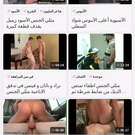
الأبنوس
شاعر المليون
الشرج
الأسود
عرقي
الآسيوية أعلى, الأبنوس شواذ
مثلي الجنس الأسود زميل
السفلي
يقذف قطعة كبيرة
04:14
12:19
موحدة
اللسان
في سن المراهقة
DEEPTHROAT
مثلي الجنس اطفاء تمتص
براد و ناثان و فينس في تدفق
الديك من ضابط شرطة ثم
الاباحية مثلي الجنس
يعود صالح
05:00
05:17