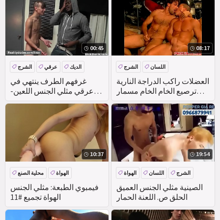
00:45
08:17
اللسان
الشرج
الديك
عرقي
الشرج
العربدة
DEEPTHROAT
بي بي سي
العضلات راكب الدراجة النارية
غرفهم الطرف ينتهي في
ترصيع الخام الخام مسمار
عرقي مثلي الجنس اللعين-
احتفال مثلي الجنس الجنس
واقع الرجال
10:37
19:54
الشرج
اللسان
الهواة
الهواة
محلية الصنع
الصينية مثلي الجنس العميق
فيمبوي الطبعة: مثلي الجنس
الحلق ص. اللعنة الحمار
الهواة تجميع #11