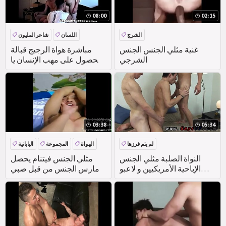
08:00
02:15
الشرج
اللسان
شاعر المليون
الهواة
HANDJOB
غنية مثلي الجنس الجنس
مباشرة هواة الرجيج قبالة
الشرجي
الحصول على مهب الإنسان يا
صاح
03:38
05:34
لم يتم فرزها
الهواة
المجموعة
اليابانية
النواة الصلبة مثلي الجنس
مثلي الجنس فيتنام يحصل
الإباحية الأمريكيين و لاعبو
مارس الجنس من قبل صبي
الاسطوانات كومينغ في فمي
ياباني
الإنسان