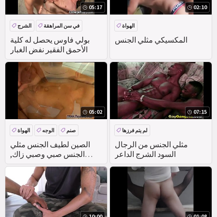
05:17
02:10
الهواة
في سن المراهقة
الشرج
المكسيكي مثلي الجنس
بولي فاوس يحصل له كلية
الأحمق الفقير نفض الغبار
05:02
07:15
لم يتم فرزها
صنم
الوجه
الهواة
التبول
مثلي الجنس من الرجال
الصين لطيف الجنس مثلي
السود الشرج الداعر
الجنس صبي وصبي زاك,
كيسي, سيث!!!
10:00
01:08