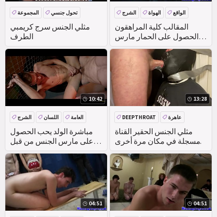
الواقع
الهواة
الشرج
تحول جنسي
المجموعة
العربدة
المقالب كلية المراهقون
مثلي الجنس سرج كريمبي
الحصول على الحمار مارس
الطرف
الجنس
10:42
13:28
عاهرة
DEEPTHROAT
العامة
اللسان
الشرج
مثلي الجنس الحقير القناة
مباشرة الولد يحب الحصول
مسجلة في مكان مرة أخرى
على مارس الجنس من قبل
على التوالي ألفا
مثلي الجنس العضلات صديق
04:51
04:51