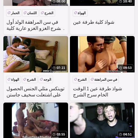
08:00
10:40
الهواة
الشرج
اللسان
الحمار
شواذ كلية طرفة عين
في سن المراهقة الولد أول
الشرج الغزو الغزو عارية كلية
مجانا للجميع مثلي الجنس بعد
07:21
09:53
في سن المراهقة
الشرج
الوجه
الشرج
الهواة
الديك
HANDJOB
شواذ طرفة عين 1 الوقت
توينكس مثلي الجنس الحصول
الخام سرج الشرج
على اشتعلت سخيف جاستن
يقول انه & #039;مستقيم وهذا
03:55
04:51