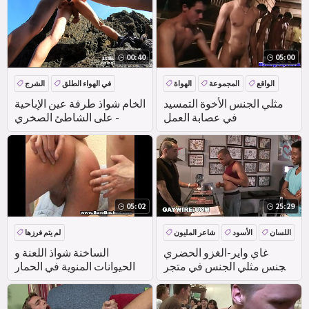
00:40
05:00
الواقع
المجموعة
الهواة
في الهواء الطلق
الشرج
الآسيوية
مثلي الجنس الأخوة التمسيد
الخام شواذ طرفة عين الإباحية
في عصابة العمل
على الشاطئ الصخري -
05:02
25:29
اللسان
الأسود
شاعر المليون
لم يتم فرزها
الأبنوس
غاي واير-الغزو الحضري
الساخنة شواذ اللعنة و
الجنس مثلي الجنس في متجر
الحيوانات المنوية في الحمار
الوشم في ميامي