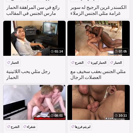
الواقع
الكسندر غرين الرجيج له سوبر
رائع في سن المراهقة الحمار
غرامة مثلي الجنس الزملاء
مارس الجنس في المقالب
01:14
07:05
الحمار
الحمار كبيرة
الشرج
الحمار
مثلي الجنس بعقب سخيف مع
رجل مثلي يحب اللاتينية
العضلات الرجال
الحمار
08:01
10:11
لم يتم فرزها
شقراء
الشرج