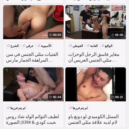
00:30
05:00
الواقع
العامة
القوطي
الآسيوية
عرقي
الشرج
مغاير فاسق الرجل الوخزات
الفتيات مثلي الجنس في سن
مثلي الجنس العريس أن
المراهقة الحمار مارس
يحصل على الشرج مارس
الجنس في خيمة -
الجنس!
05:34
00:25
لم يتم فرزها
لم يتم فرزها
الممثل الكوميدي لو دونغ باو
لطيف التوائم الولد شاذ روس
لام لديه علاقة مثلي الجنس
سحبت كودي & #039; الصورة
الساق اليسرى على التوالي ،