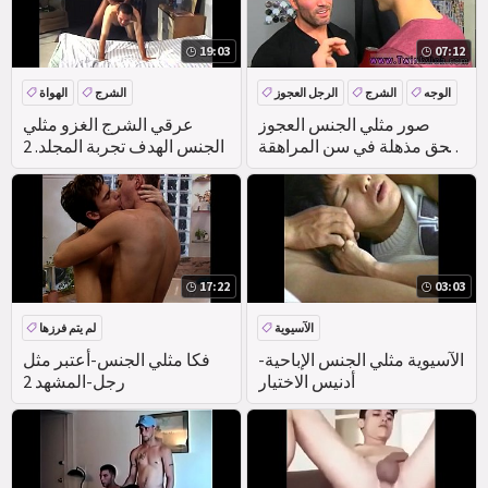
19:03
07:12
الوجه
الشرج
الرجل العجوز
الشرج
الهواة
صور مثلي الجنس العجوز
عرقي الشرج الغزو مثلي
سحق مذهلة في سن المراهقة
الجنس الهدف تجربة المجلد. 2
الولد يحصل على ركبتيه
17:22
03:03
الآسيوية
لم يتم فرزها
الآسيوية مثلي الجنس الإباحية-
فكا مثلي الجنس-أعتبر مثل
أدنيس الاختيار
رجل-المشهد 2