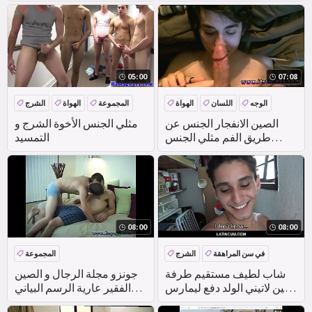
مع حلوى
الرجال
05:00
07:08
الوجه
اللسان
الهواة
المجموعة
الهواة
الشرج
الواقع
الصين الانفجار الجنس عن
مثلي الجنس الأخوة الشرج و
طريق الفم مثلي الجنس
التمسيد
الإباحية الرجل الذكور
الاستمناء الأجهزة فيدس
08:00
08:00
في سن المراهقة
الشرج
المجموعة
اللسان
في الهواء الطلق
شاب لطيف مستقيم طرفة
جونزو مجلة الرجال و الصين
عين لاتيني الولد دفع ليمارس
الفقير عارية الرسم البياني
الجنس مع رئيسه مثلي الجنس
متجرد أنها ضربت