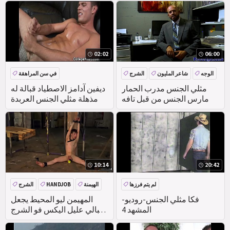
واستعدت
02:02
06:00
الوجه
شاعر المليون
الشرج
في سن المراهقة
ناضجة
مثلي الجنس مدرب الحمار
ديفين آدامز الاصطياد قبالة له
مارس الجنس من قبل تافه
مذهلة مثلي الجنس العربدة
10:14
20:42
لم يتم فرزها
الهيمنة
HANDJOB
الشرج
BDSM
فكا مثلي الجنس-روديو-
المهيمن ليو المحيط يجعل
المشهد 4
حبالي عليل اليكس فو الشرج
ركوب دسار