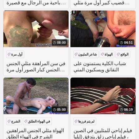
قضيب كبير أول مرة مثلي
الإباحية من الرجال مع قصيرة
الجنس الجنس.
الرجولة و الصين الحفر الجنس
عن طريق الفم مثلي الجنس
08:00
04:51
الواقع
الهواة
شاعر المليون
أول مرة
شباب الكلية يستمنون على
في سن المراهقة مثلي الجنس
النقانق ويسكبون المني
الجنس كبار الصور أول مرة
كان يميل إلى أسفل و يلتهم
05:00
06:19
لم يتم فرزها
في الهواء الطلق
الشرج
المجموعة
الهواة
فيلم إباحي للمثليين في الصين
الهواة مثلي الجنس المراهقين
، فيلم إباحي زلق يتدفق (إيليا
الشرج في الهواء الطلق