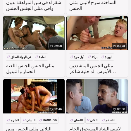
الساخنة سرج لاتيني مثلي
شقراء في سن المراهقة بدون
الجنس
واقي مثلي الجنس الجنس
07:00
06:28
الهواة
بركة
أول مرة
العامة
في الهواء الطلق
الشرج
الواقع
مثلي الجنس المتشددين
مثلي الجنس الجنس اللعنة
الأبنوس الداخلية شاعر
الحمار و التبديل
المليون الإباحية فيد أول مرة
ولكن حتى المسبح
07:46
08:00
ابناء عم
الثلاثي
اللسان
HANDJOB
اللسان
الشرج
الثلاثي
لاتيني الشاذ المسحوق الخام
الثلاثي مثلي الجنس مص