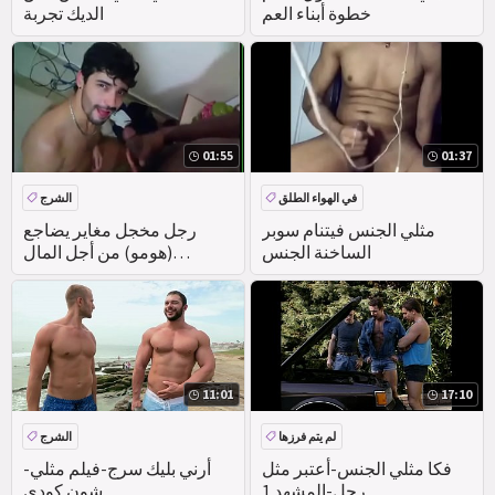
خطوة أبناء العم
الديك تجربة
01:55
01:37
في الهواء الطلق
الشرج
مثلي الجنس فيتنام سوبر
رجل مخجل مغاير يضاجع
الساخنة الجنس
(هومو) من أجل المال
(رودريغو بيكمان) و (ماركوس
جويانو
11:01
17:10
لم يتم فرزها
الشرج
فكا مثلي الجنس-أعتبر مثل
أرني بليك سرج-فيلم مثلي-
رجل-المشهد 1
شون كودي