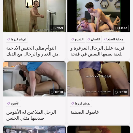
على موقع بوف
07:59
11:22
محلية الصنع
اللسان
الشرج
لم يتم فرزها
الحمار كبيرة
قرنية عليل الرجال الغرغرة و
التوأم مثلي الجنس الاباحية
اللعنة بعضها البعض في فتحة
نفض الغبار و الرجال مع الديك
الشرج, لطيفة مثلي الجنس
و كيس الصفن وجود حبهم
الجنس بالنسبة لك!
مرة واحدة
10:10
06:20
لم يتم فرزها
الأسود
غايفوك الصينية
الرجل الملاعين له الأبنوس
صديقها مثلي الجنس