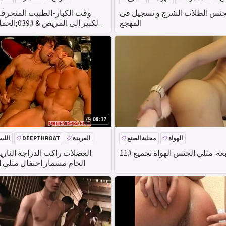
جنس الطلاب الشرج و تسجيل في
وقت الكبار-الطبيب المنحرف
المهجع
الكبير إلى ال
08:17
الهواة
محلية الصنع
العربدة
DEEPTHROAT
اللس
ة: مثلي الجنس الهواة تجميع #11
العضلات راكب الدراجة الناري
الخام مسمار احتفال مثلي