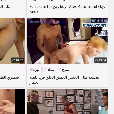
Full exam for gay boy - Alex Mecum and Skyy
مثلي ال
Knox
10:37
19:54
الشرج
اللسان
الهواة
الصينية مثلي الجنس العميق الحلق ص. اللعنة
فيمبوي الطبع
الحمار