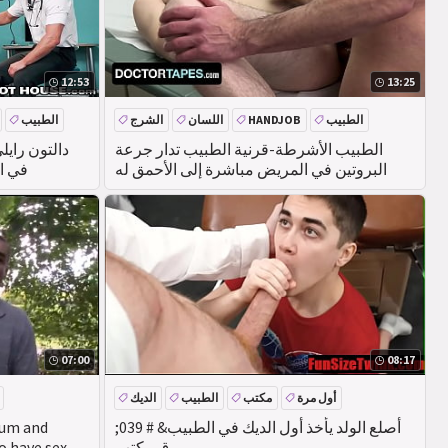
12:53
13:25
الطبيب
HANDJOB
اللسان
الشرج
الطبيب
الطبيب الأشرطة-قرنية الطبيب تدار جرعة
البروتين في المريض مباشرة إلى الأحمق له
في ا
07:00
08:17
أول مرة
مكتب
الطبيب
الديك
أصلع الولد يأخذ أول الديك في الطبيب& # 039;
cum and
ق مكتب-
o have sex