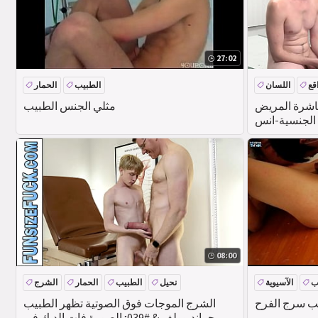
27:02
اقع
اللسان
الطبيب
الحمار
باشرة المريض
مثلي الجنس الطبيب
 الجنسية-انس
حن جاك هنتر
08:00
ب
الآسيوية
نحيل
الطبيب
الحمار
الشرج
هب سرج الفرح
الشرج الموجات فوق الصوتية تظهر الطبيب
يجراند وولف & #039; الصورة فات الديك في