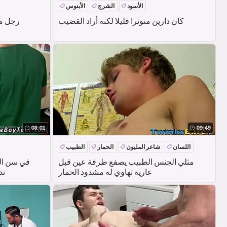
الأسود
الشرج
الأبنوس
كان دارين متوترا قليلا لكنه أراد القضيب
رجل مس
08:01
09:49
اللسان
شاعر المليون
الحمار
الطبيب
مثلي الجنس الطبيب يصفع طرفة عين قبل
في سن ال
عارية تهاوي له مشدود الحمار
تد