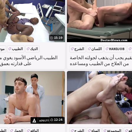
15:19
HANDJOB
اللسان
الشرج
الديك
الطبيب
موح
قيم يجب أن يذهب لجولته الخاصة
الطبيب الرياضي الأسود يغوي 
من العلاج من الطبيب ومساعده
على قذارته بعمق
12:24
قع
المجموعة
الهواة
الشرج
الواقع
الحمار
الطب