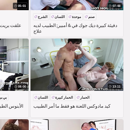
05:01
07:48
صنم
موحدة
اللسان
الشرج
دفيئة كبيرة ديك جوك في & أمبير; الطبيب لديه
علقت بريت 
علاج
08:00
13:11
الحمار
الحمار كبيرة
اللسان
بي ب
كيد مادوكس اللعنة هو فقط ما أمر الطبيب
الأبنوس الط