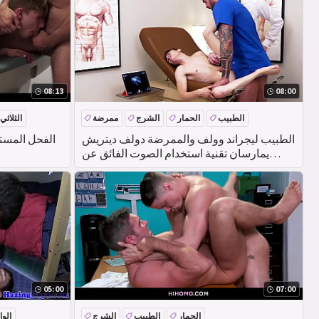
08:13
08:00
الطبيب
الحمار
الشرج
ممرضة
الثلاثي
الطبيب ليجراند وولف والممرضة دولف ديتريش
الفحل المست
يمارسان تقنية استخدام الصوت الفائق عن
طريق ضرب مراهق أوستن لوك & #039;مؤخرة
05:00
07:00
الحمار
الطبيب
الشرج
الوا