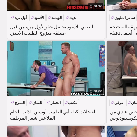
08:16
شاعر المليون
الديك
الهيمنة
الأسود
أول مرة
ريقة الصحيحة
الصبي الأسود يحصل حفر لأول مرة من قبل
ى أسفل دفيئة
معلقة متزوج الطبيب الأبيض-
08:00
سان
عرقي
مكتب
الحمار
اللسان
الشرج
 فحص عادي من
العضلات كتلة أبي الطبيب أوستن الذئب الخام
لكونستوديوس
الملاعين شعر الموظف