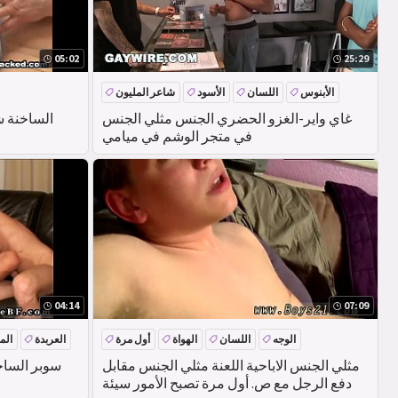
05:02
25:29
الأبنوس
اللسان
الأسود
شاعر المليون
غاي واير-الغزو الحضري الجنس مثلي الجنس
الساخنة شو
في متجر الوشم في ميامي
04:14
07:09
الوجه
اللسان
الهواة
أول مرة
العربدة
الم
مثلي الجنس الاباحية اللعنة مثلي الجنس مقابل
دفع الرجل مع ص. أول مرة تصبح الأمور سيئة