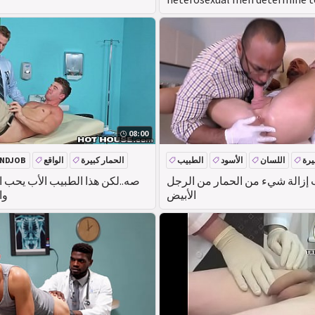
homosexual
08:00
يرة
اللسان
الأسود
الطبيب
الحمار كبيرة
الواقع
NDJOB
 إزالة شيء من الحمار من الرجل
صه..لكن هذا الطبيب الأب يحب ا
الأبيض
وا