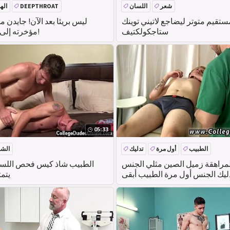
شعر
اللسان
DEEPTHROAT
اله
تقيم متوتر ليضاجع لاتيني توينك
ليس بريئا بعد الآن! جايدن
ستاجكولكتيف
مؤخرته إلى مبتدئ عصبي!
05:33
الطبيب
أول مرة
تدليك
الش
مراهقة زميل الصين مثلي الجنس
الطبيب شاذ كيس فحص اللس
ليك الجنس أول مرة الطبيب أبقى
يتم