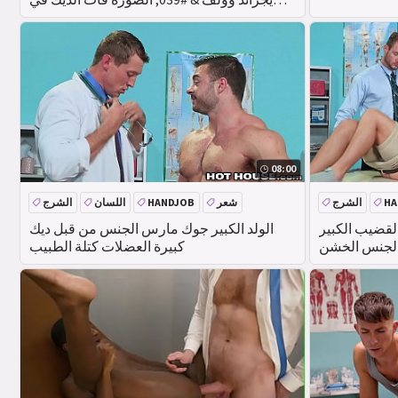
طرفة عين صغيرة كالب كومينغ& # 039;
الصورة الأحمق.
08:00
HA
الشرج
شعر
HANDJOB
اللسان
الشرج
لقضيب الكبير
الولد الكبير جوك مارس الجنس من قبل ديك
لجنس الخشن
كبيرة العضلات كتلة الطبيب