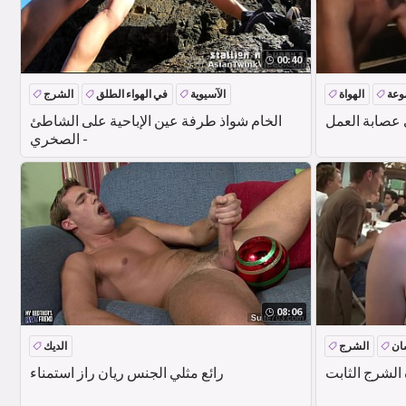
00:40
وعة
الهواة
الآسيوية
في الهواء الطلق
الشرج
 عصابة العمل
الخام شواذ طرفة عين الإباحية على الشاطئ
الصخري -
08:06
ان
الشرج
الديك
الشرج الثابت
رائع مثلي الجنس ريان راز استمناء