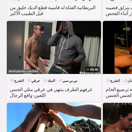
 ينزلق قضيبه
البريطانية الفتاة له قاسية قطع الديك حليق من
مريض & #039;الحمار أثناء الفحص
قبل الطبيب الأكبر
الروتيني!
00:45
ان
الشرج
بي بي سي
الديك
عرقي
الشرج
ة ترصيع الخام
غرفهم الطرف ينتهي في عرقي مثلي الجنس
 الجنس الجنس
اللعين-واقع الرجال