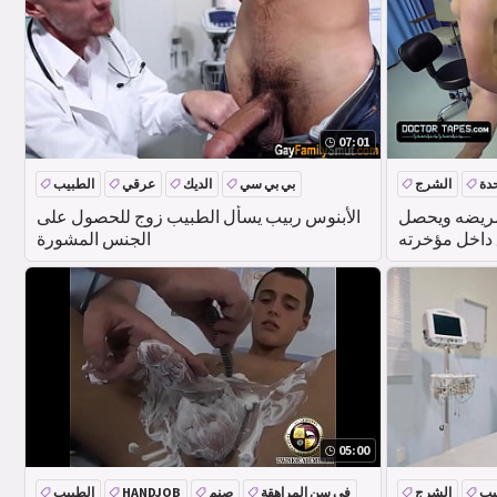
07:01
دة
الشرج
بي بي سي
الديك
عرقي
الطبيب
مريضه ويحصل
الأبنوس ربيب يسأل الطبيب زوج للحصول على
 داخل مؤخرته
الجنس المشورة
05:00
يب
الشرج
في سن المراهقة
صنم
HANDJOB
الطبيب