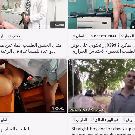
08:00
الحمار
DEEPTHROAT
اللسان
مكتب
الو
دالتون رايلي يمكن & #039; ر تحتوي على بونر
مثلي الجنس الطبيب الملاعين م
لطبيب التعيين-الاحتباس الحراري
واعدة للمساعدة في الرغبة
شا
05:01
الواقع
في الهواء الطلق
الطبيب
الطبي
Straight boy doctor check-up 
الطبيب الفتاة ت
heterosexual men determine t