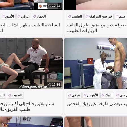
12:21
صنم
في سن المراهقة
الطبيب
الحمار
عرقي
الأسود
طرفة عين مع ضيق طويل القلفة
الساخنة الطبيب يظهر الشاب الط
الزيارات الطبيب
إل
12:14
ي سي
الديك
الأبنوس
عرقي
الطبيب
الل
بيب يعطي طرفة عين ديك الفحص
ستار بلاير يحتاج إلى أكثر من
طبيب الفريق-فا