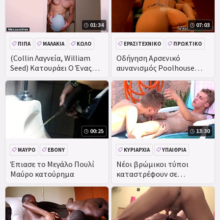
01:34
07:03
ΠΊΠΑ
ΜΑΛΑΚΊΑ
ΚΏΛΟ
ΕΡΑΣΙΤΕΧΝΙΚΌ
ΠΡΩΚΤΙΚΌ
ΤΟ ΚΑΤΟΎΡΗΜΑ
(Collin Λαγνεία, William
Οδήγηση Αρσενικό
Seed) Κατουράει Ο Ένας
αυνανισμός Poolhouse
DEEPTHROAT
Τον Άλλο Καταλήγουν
κατουράει Όργιο!
Ντους Μαζί -
00:25
13:30
ΜΑΎΡΟ
EBONY
ΚΥΡΙΑΡΧΊΑ
ΥΠΑΊΘΡΙΑ
ΔΗΜΌΣΙΑ
ΤΟ ΚΑΤΟΎΡΗΜΑ
ΦΕΤΊΧ
Έπιασε το Μεγάλο Πουλί
Νέοι βρώμικοι τύποι
Μαύρο κατούρημα
καταστρέφουν σε
εξωτερικούς χώρους όταν
οι γονείς τους είναι έξω!
Κατούρημα, κυριαρχία...