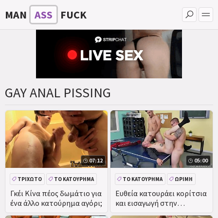
MAN
ASS
FUCK
GAY ANAL PISSING
07:12
05:00
ΤΡΙΧΩΤΌ
ΤΟ ΚΑΤΟΎΡΗΜΑ
ΤΟ ΚΑΤΟΎΡΗΜΑ
ΏΡΙΜΗ
ΠΊΠΑ
Γκέι Κίνα πέος δωμάτιο για
Ευθεία κατουράει κορίτσια
ένα άλλο κατούρημα αγόρι;
και εισαγωγή στην
ομοφυλοφιλική Γιορτή