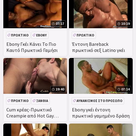
07:17
10:19
ΠΡΩΚΤΙΚΌ
EBONY
ΠΡΩΚΤΙΚΌ
ΑΥΝΑΝΙΣΜΌΣ ΣΤΟ ΠΡΌΣΩΠΟ
Ebony Γκέι Κάνει Το Πιο
Έντονη Bareback
Καυτό Πρωκτικό Γαμήσι
πρωκτικό σεξ Latino γκέι
ΚΏΛΟ
ΠΊΠΑ
19:40
07:14
ΠΡΩΚΤΙΚΌ
ΞΑΝΘΙΆ
ΑΥΝΑΝΙΣΜΌΣ ΣΤΟ ΠΡΌΣΩΠΟ
ΜΕΓΆΛΟ ΚΑΒΛΊ
ΜΑΎΡΟ
Cum κρέας-Πρωκτικό
Ebony γκέι έντονη
Creampie από Hot Gay
πρωκτικό γαμημένο δράση
EBONY
Twink