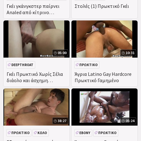
DEEPTHROAT
Γκέι γκάνγκστερ παίρνει
Στολές (1) Πρωκτικό Γκέι
Analed από κίτρινο
κουκούλα κακοποιός
05:00
10:31
DEEPTHROAT
ΠΡΩΚΤΙΚΌ
ΑΥΝΑΝΙΣΜΌΣ ΣΤΟ ΠΡΌΣΩΠΟ
Γκέι Πρωκτικό Χωρίς Σέλα
Άγρια Latino Gay Hardcore
διάολο και άσχημη
Πρωκτικό Γαμημένο
ΚΏΛΟ
ΠΊΠΑ
Αυνανισμός Στο πρόσωπο
38:27
05:24
ΠΡΩΚΤΙΚΌ
ΚΏΛΟ
EBONY
ΠΡΩΚΤΙΚΌ
ΣΤΟΛΉ
ΌΡΓΙΟ