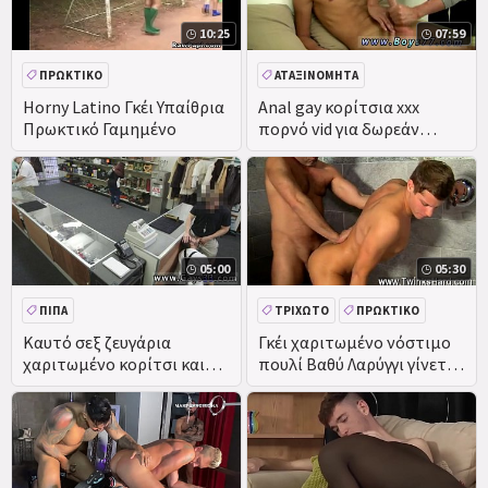
10:25
07:59
ΠΡΩΚΤΙΚΌ
ΑΤΑΞΙΝΌΜΗΤΑ
ΑΥΝΑΝΙΣΜΌΣ ΣΤΟ ΠΡΌΣΩΠΟ
Horny Latino Γκέι Υπαίθρια
Anal gay κορίτσια xxx
Πρωκτικό Γαμημένο
πορνό vid για δωρεάν
ΚΏΛΟ
ΠΊΠΑ
downloads και άκοπα
παλικάρι
05:00
05:30
ΠΊΠΑ
ΤΡΙΧΩΤΌ
ΠΡΩΚΤΙΚΌ
DEEPTHROAT
Καυτό σεξ ζευγάρια
Γκέι χαριτωμένο νόστιμο
χαριτωμένο κορίτσι και
πουλί Βαθύ Λαρύγγι γίνεται
γκέι γαμημένο υγρό
Πρωκτικό
καμπούρα ταινίες Κίνα
Βαθύ Λαρύγγι