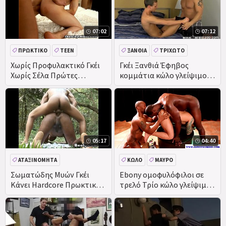
07:02
07:12
ΠΡΩΚΤΙΚΌ
TEEN
ΞΑΝΘΙΆ
ΤΡΙΧΩΤΌ
ΜΑΛΑΚΊΑ
ΜΕΓΆΛΟ ΚΑΒΛΊ
ΠΡΩΚΤΙΚΌ
DEEPTHROAT
Χωρίς Προφυλακτικό Γκέι
Γκέι Ξανθιά Έφηβος
Χωρίς Σέλα Πρώτες
κομμάτια κώλο γλείψιμο η
Πρωκτικό Γαμήσι
περιτομή αρκούδα φτάνει
05:17
04:40
ΑΤΑΞΙΝΌΜΗΤΑ
ΚΏΛΟ
ΜΑΎΡΟ
ΔΙΑΦΥΛΕΤΙΚΌΣ
Σωματώδης Μυών Γκέι
Ebony ομοφυλόφιλοι σε
Κάνει Hardcore Πρωκτικό
τρελό Τρίο κώλο γλείψιμο
ΕΡΑΣΙΤΕΧΝΙΚΌ
Σεξ
λευκό κώλο