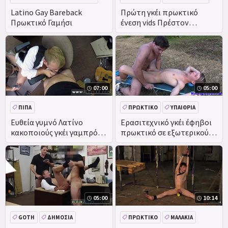
ΚΏΛΟ
Latino Gay Bareback
Πρώτη γκέι πρωκτικό
Πρωκτικό Γαμήσι
ένεση vids Πρέστον
deepthroats Kyler' s
κουνιστά
07:00
05:00
ΠΊΠΑ
ΠΡΩΚΤΙΚΌ
ΥΠΑΊΘΡΙΑ
ΑΥΝΑΝΙΣΜΌΣ ΣΤΟ ΠΡΌΣΩΠΟ
ΕΡΑΣΙΤΕΧΝΙΚΌ
ΟΜΆΔΑ
Ευθεία γυμνό Λατίνο
Ερασιτεχνικό γκέι έφηβοι
κακοποιούς γκέι γαμπρός
πρωκτικό σε εξωτερικούς
ΔΗΜΌΣΙΑ
να είναι, παίρνει πρωκτικό
χώρους
ΠΡΑΓΜΑΤΙΚΌΤΗΤΑ
χτυπούσαν!
05:00
10:14
GOTH
ΔΗΜΌΣΙΑ
ΠΡΩΚΤΙΚΌ
ΜΑΛΑΚΊΑ