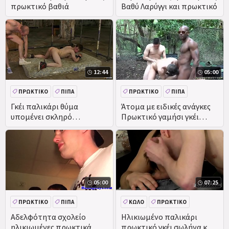
πρωκτικό βαθιά
Βαθύ Λαρύγγι και πρωκτικό
GLORYHOLE
12:44
05:00
ΠΡΩΚΤΙΚΌ
ΠΊΠΑ
ΠΡΩΚΤΙΚΌ
ΠΊΠΑ
ΚΥΡΙΑΡΧΊΑ
BDSM
ΟΜΆΔΑ
ΥΠΑΊΘΡΙΑ
Γκέι παλικάρι θύμα
Άτομα με ειδικές ανάγκες
υπομένει σκληρό
Πρωκτικό γαμήσι γκέι
πρωκτικό σεξ από
χρειάζεται να αναθέσει
αποκλίνουσα κύριε
τους λαιμούς τους πολύ
05:00
07:25
ΠΡΩΚΤΙΚΌ
ΠΊΠΑ
ΚΏΛΟ
ΠΡΩΚΤΙΚΌ
ΕΡΑΣΙΤΕΧΝΙΚΌ
Αδελφότητα σχολείο
Ηλικιωμένο παλικάρι
ηλικιωμένες πρωκτικά
πρωκτικό γκέι σωλήνα και
ΠΡΑΓΜΑΤΙΚΌΤΗΤΑ