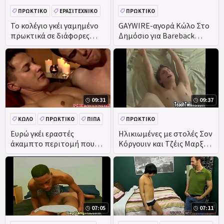
ΠΡΩΚΤΙΚΌ
ΕΡΑΣΙΤΕΧΝΙΚΌ
ΠΡΩΚΤΙΚΌ
ΠΡΑΓΜΑΤΙΚΌΤΗΤΑ
Το κολέγιο γκέι γαμημένο
GAYWIRE-αγορά Κώλο Στο
πρωκτικά σε διάφορες
Δημόσιο για Bareback
πόζες
Πρωκτικό Γκέι Σεξ!
09:31
09:37
ΚΏΛΟ
ΠΡΩΚΤΙΚΌ
ΠΊΠΑ
ΠΡΩΚΤΙΚΌ
DEEPTHROAT
ΑΥΝΑΝΙΣΜΌΣ ΣΤΟ ΠΡΌΣΩΠΟ
Ευρώ γκέι εραστές
Ηλικιωμένες με στολές Σον
άκαμπτο περιτομή πουλιά
Κόργουιν και Τζέις Μαρξ
ΠΊΠΑ
ΜΕΓΆΛΟ ΚΑΒΛΊ
αίγλη καυτό πρωκτικό
Πρωκτικό φυλή
γαμήσι
07:05
07:11