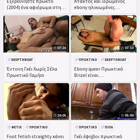
Εξερευνήστε πρωκτό
Άτακτος και ιδρωμένος
(2004) ένα αφιέρωμα στην
ebony ηλικιωμένες
κωλοτρυπίδα-γκέι λιωμένο
Μπράιαν και ο Πέτρος
άνδρες τρώει Πρωκτικό
σκληρό πυρήνα assfucking
bashing
07:16
07:10
DEEPTHROAT
ΠΡΩΚΤΙΚΌ
DEEPTHROAT
Έντονη Γκέι Χωρίς Σέλα
Ebony queer Πρωκτικό
Πρωκτικό Γαμήσι
Brizel είναι
ανυπεράσπιστη, όταν ο
τύπος θέλει κάποιο πουλί,
10:05
05:00
ΦΕΤΊΧ
ΠΡΩΚΤΙΚΌ
ΠΡΩΚΤΙΚΌ
ΠΊΠΑ
ΑΥΝΑΝΙΣΜΌΣ ΣΤΟ ΠΡΌΣΩΠΟ
Foot fetish straighty κάνει
Γκέι έφηβοι πρωκτικό