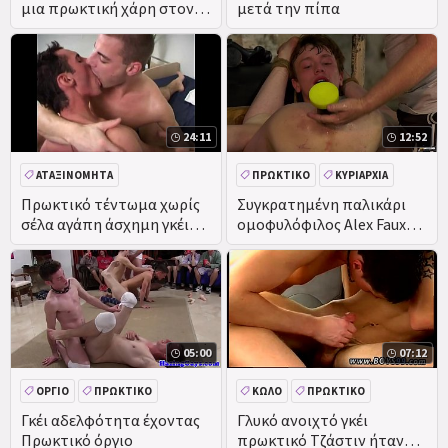
μια πρωκτική χάρη στον
μετά την πίπα
ΕΡΑΣΙΤΕΧΝΙΚΌ
ομοφυλόφιλο φίλο του
24:11
12:52
ΑΤΑΞΙΝΌΜΗΤΑ
ΠΡΩΚΤΙΚΌ
ΚΥΡΙΑΡΧΊΑ
BDSM
ΦΕΤΊΧ
Πρωκτικό τέντωμα χωρίς
Συγκρατημένη παλικάρι
σέλα αγάπη άσχημη γκέι
ομοφυλόφιλος Alex Faux
εφήβους περιπέτεια
Πρωκτικό σφυροκοπούσαν
με παιχνίδια από dom
05:00
07:12
ΌΡΓΙΟ
ΠΡΩΚΤΙΚΌ
ΚΏΛΟ
ΠΡΩΚΤΙΚΌ
ΕΡΑΣΙΤΕΧΝΙΚΌ
DEEPTHROAT
Γκέι αδελφότητα έχοντας
Γλυκό ανοιχτό γκέι
Πρωκτικό όργιο
πρωκτικό Τζάστιν ήταν
ΠΡΑΓΜΑΤΙΚΌΤΗΤΑ