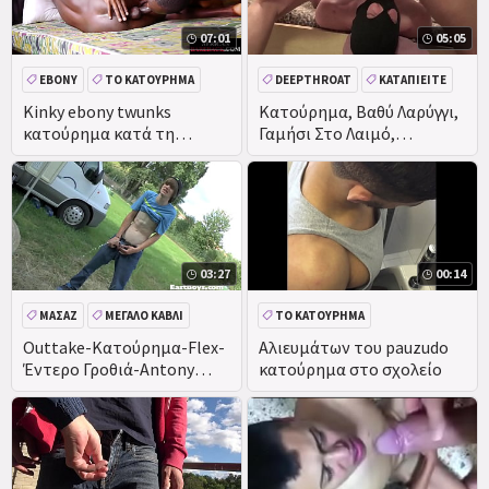
07:01
05:05
EBONY
ΤΟ ΚΑΤΟΎΡΗΜΑ
DEEPTHROAT
ΚΑΤΑΠΙΕΊΤΕ
ΑΥΝΑΝΙΣΜΌΣ ΣΤΟ ΠΡΌΣΩΠΟ
Kinky ebony twunks
Κατούρημα, Βαθύ Λαρύγγι,
κατούρημα κατά τη
Γαμήσι Στο Λαιμό,
ΜΑΎΡΟ
διάρκεια της
καταπίνω
αναπαραγωγής duo
03:27
00:14
ΜΑΣΆΖ
ΜΕΓΆΛΟ ΚΑΒΛΊ
ΤΟ ΚΑΤΟΎΡΗΜΑ
Outtake-Κατούρημα-Flex-
Αλιευμάτων του pauzudo
Έντερο Γροθιά-Antony
κατούρημα στο σχολείο
Κάρτερ