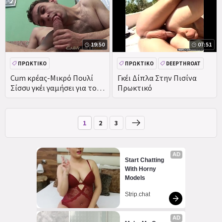
χύσιμο-περισσότερα για.
es
19:50
07:51
ΠΡΩΚΤΙΚΌ
ΠΡΩΚΤΙΚΌ
DEEPTHROAT
ΜΕΓΆΛΟ ΚΏΛΟ
ΖΕΥΓΆΡΙ
Cum κρέας-Μικρό Πουλί
Γκέι Δίπλα Στην Πισίνα
Σίσσυ γκέι γαμήσει για το
Πρωκτικό
πρωκτικό Creampie
1
2
3
AD
Start Chatting 
With Horny 
Models
Strip.chat
AD