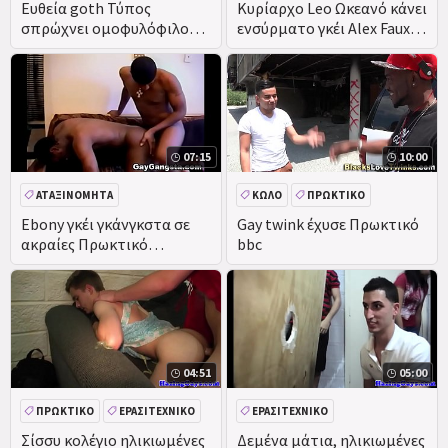
ΠΡΑΓΜΑΤΙΚΌΤΗΤΑ
ΚΥΡΙΑΡΧΊΑ
BDSM
Ευθεία goth Τύπος
Κυρίαρχο Leo Ωκεανό κάνει
σπρώχνει ομοφυλόφιλος
ενσύρματο γκέι Alex Faux
γαμπρός να είναι, παίρνει
Πρωκτικό βόλτα ψεύτικο
πρωκτικό πατήσαμε!
πέος
07:15
10:00
ΑΤΑΞΙΝΌΜΗΤΑ
ΚΏΛΟ
ΠΡΩΚΤΙΚΌ
ΜΑΎΡΟ
ΠΊΠΑ
Ebony γκέι γκάνγκστα σε
Gay twink έχυσε Πρωκτικό
ακραίες Πρωκτικό
bbc
Γαμημένο
04:51
05:00
ΠΡΩΚΤΙΚΌ
ΕΡΑΣΙΤΕΧΝΙΚΌ
ΕΡΑΣΙΤΕΧΝΙΚΌ
ΠΡΑΓΜΑΤΙΚΌΤΗΤΑ
ΠΡΑΓΜΑΤΙΚΌΤΗΤΑ
Σίσσυ κολέγιο ηλικιωμένες
Δεμένα μάτια, ηλικιωμένες