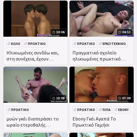
χτυπούσαν!
10:06
04:51
ΚΏΛΟ
ΠΡΩΚΤΙΚΌ
ΠΡΩΚΤΙΚΌ
ΕΡΑΣΙΤΕΧΝΙΚΌ
ΑΥΝΑΝΙΣΜΌΣ ΣΤΟ ΠΡΌΣΩΠΟ
ΠΡΑΓΜΑΤΙΚΌΤΗΤΑ
Ηλικιωμένες συνδέω και,
Πραγματικό σχολείο
στη συνέχεια, έχουν
ηλικιωμένες πρωκτικό
ΠΊΠΑ
κάποια πραγματικά
στην τετράδα
δύσκολη πρωκτικό σεξ
18:08
07:00
ΠΡΩΚΤΙΚΌ
ΠΡΩΚΤΙΚΌ
ΠΊΠΑ
EBONY
ΑΥΝΑΝΙΣΜΌΣ ΣΤΟ ΠΡΌΣΩΠΟ
μυών γκέι διαπεράσει το
Ebony Γκέι Αγαπά Το
ωραίο ετεροθαλής
Πρωκτικό Γαμήσι
ΚΏΛΟ
ΜΕΓΆΛΟ ΚΏΛΟ
αδελφός πρωκτικό και