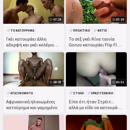
07:28
07:29
ΤΟ ΚΑΤΟΎΡΗΜΑ
ΠΡΩΚΤΙΚΌ
ΦΕΤΊΧ
ΠΡΏΤΗ ΦΟΡΆ
ΠΡΩΚΤΙΚΌ
ΤΟ ΚΑΤΟΎΡΗΜΑ
ΦΥΣΙΚΆ
Γκέι κατουράει άλλη
Το σεξ γκέι Κίνα ταινία
αδερφή και γκέι κολέγιο
Gonzo κατουράει Flip Flop
ΜΠΟΥΚΆΚΕ
κάτουρο Πρώτη Φορά
διάολο!
Κάτουρο εραστής
08:05
02:51
ΑΤΑΞΙΝΌΜΗΤΑ
ΣΤΟΛΉ
ΕΡΑΣΙΤΕΧΝΙΚΌ
TEEN
ΠΡΩΚΤΙΚΌ
Αφρικανική ηλικιωμένες
Είπε ότι ήταν Στρέιτ...
κατούρημα και γαμημένο
αλλά με είδε να κατουράω
με στολή και μου ζήτησε
να γυρίσω