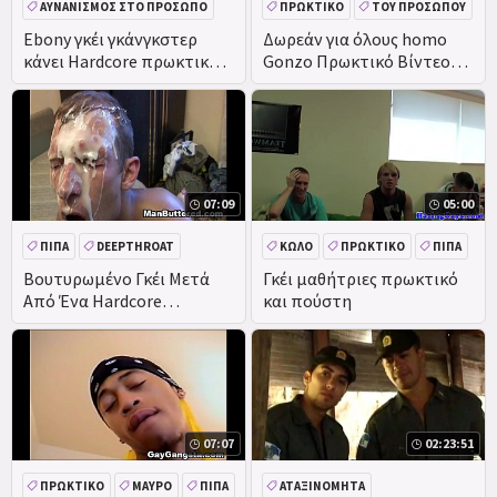
ΑΥΝΑΝΙΣΜΌΣ ΣΤΟ ΠΡΌΣΩΠΟ
ΠΡΩΚΤΙΚΌ
ΤΟΥ ΠΡΟΣΏΠΟΥ
ΜΕΓΆΛΟ ΚΑΒΛΊ
ΜΑΎΡΟ
Ebony γκέι γκάνγκστερ
Δωρεάν για όλους homo
κάνει Hardcore πρωκτικό
Gonzo Πρωκτικό Βίντεο
EBONY
γαμημένο δράση
Bryan κάνει Kyler squirm
όπως ο ίδιος deepthroats
07:09
05:00
ΠΊΠΑ
DEEPTHROAT
ΚΏΛΟ
ΠΡΩΚΤΙΚΌ
ΠΊΠΑ
ΜΕΓΆΛΟ ΚΑΒΛΊ
ΠΡΩΚΤΙΚΌ
ΕΡΑΣΙΤΕΧΝΙΚΌ
Βουτυρωμένο Γκέι Μετά
Γκέι μαθήτριες πρωκτικό
Από Ένα Hardcore
και πούστη
Πρωκτικό Σεξ
07:07
02:23:51
ΠΡΩΚΤΙΚΌ
ΜΑΎΡΟ
ΠΊΠΑ
ΑΤΑΞΙΝΌΜΗΤΑ