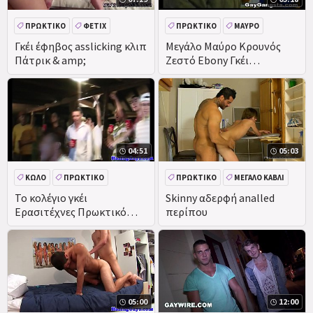
ΠΡΩΚΤΙΚΌ
ΦΕΤΊΧ
ΠΡΩΚΤΙΚΌ
ΜΑΎΡΟ
ΤΟ ΚΑΤΟΎΡΗΜΑ
EBONY
Γκέι έφηβος asslicking κλιπ
Μεγάλο Μαύρο Κρουνός
Πάτρικ & amp;
Ζεστό Ebony Γκέι
DEEPTHROAT
Πρωκτικό Σεξ
04:51
05:03
ΚΏΛΟ
ΠΡΩΚΤΙΚΌ
ΠΡΩΚΤΙΚΌ
ΜΕΓΆΛΟ ΚΑΒΛΊ
ΕΡΑΣΙΤΕΧΝΙΚΌ
ΟΜΆΔΑ
Το κολέγιο γκέι
Skinny αδερφή analled
Ερασιτέχνες Πρωκτικό
περίπου
στον αχυρώνα
05:00
12:00