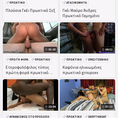
ΠΡΩΚΤΙΚΌ
ΑΤΑΞΙΝΌΜΗΤΑ
Πλούσια Γκέι Πρωκτικό Σεξ
Γκέι Μαύρο Άνδρες
Πρωκτικό Γαμημένο
05:00
04:51
ΠΡΏΤΗ ΦΟΡΆ
ΠΡΩΚΤΙΚΌ
ΠΡΩΚΤΙΚΌ
ΕΡΑΣΙΤΕΧΝΙΚΌ
ΥΠΑΊΘΡΙΑ
ΟΜΆΔΑ
ΠΡΑΓΜΑΤΙΚΌΤΗΤΑ
Ετεροφυλόφιλος τύπος
Καψόνια ηλικιωμένες
πρώτη φορά πρωκτικό
πρωκτικό groupsex
ΠΡΑΓΜΑΤΙΚΌΤΗΤΑ
γκέι σεξ θα τον κάνω έρωτα
ότι ο Αλέξης θέλει να
10:04
07:11
ΑΥΝΑΝΙΣΜΌΣ ΣΤΟ ΠΡΌΣΩΠΟ
ΠΡΩΚΤΙΚΌ
DEEPTHROAT