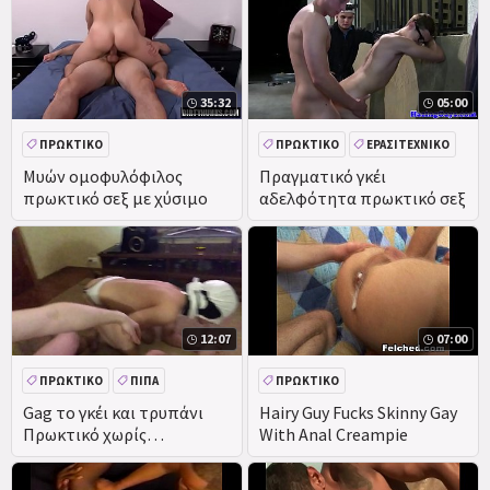
πρωκτό, νόστιμα
εκσπερμάτωση πρώτη
πρωκτικό γκέι σεξ
φορά φίλε, πώς έχουμε
35:32
05:00
ΠΡΩΚΤΙΚΌ
ΠΡΩΚΤΙΚΌ
ΕΡΑΣΙΤΕΧΝΙΚΌ
ΑΥΝΑΝΙΣΜΌΣ ΣΤΟ ΠΡΌΣΩΠΟ
ΟΜΆΔΑ
ΠΡΑΓΜΑΤΙΚΌΤΗΤΑ
Μυών ομοφυλόφιλος
Πραγματικό γκέι
πρωκτικό σεξ με χύσιμο
αδελφότητα πρωκτικό σεξ
12:07
07:00
ΠΡΩΚΤΙΚΌ
ΠΊΠΑ
ΠΡΩΚΤΙΚΌ
DEEPTHROAT
ΑΥΝΑΝΙΣΜΌΣ ΣΤΟ ΠΡΌΣΩΠΟ
Gag το γκέι και τρυπάνι
Hairy Guy Fucks Skinny Gay
Πρωκτικό χωρίς
With Anal Creampie
ΠΊΠΑ
προφυλακτικό submissiv.
Machofucker