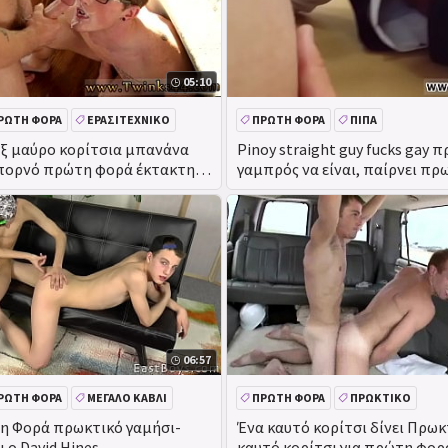
05:10
ΡΏΤΗ ΦΟΡΆ
ΕΡΑΣΙΤΕΧΝΙΚΌ
ΠΡΏΤΗ ΦΟΡΆ
ΠΊΠΑ
ΠΟΥ
ΑΥΝΑΝΙΣΜΌΣ ΣΤΟ ΠΡΌΣΩΠΟ
ξ μαύρο κορίτσια μπανάνα
Pinoy straight guy fucks gay
 πορνό πρώτη φορά έκτακτης
γαμπρός να είναι, παίρνει πρ
χτυπούσαν!
06:57
ΡΏΤΗ ΦΟΡΆ
ΜΕΓΆΛΟ ΚΑΒΛΊ
ΠΡΏΤΗ ΦΟΡΆ
ΠΡΩΚΤΙΚΌ
Ο
ΑΥΝΑΝΙΣΜΌΣ ΣΤΟ ΠΡΌΣΩΠΟ
Μ
η Φορά πρωκτικό γαμήσι-
Ένα καυτό κορίτσι δίνει Πρωκ
ι ο David Hines
καυτό κορίτσι για πρώτη φορ