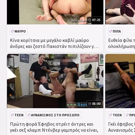
07:25
ΜΑΎΡΟ
ΠΊΠΑ
Κίνα κορίτσια με μεγάλο καβλί μαύρο
Ευθεία φίλε 
άνδρες και ζεστό Πακιστάν πιπιλίζουν γκέι
ολοκλήρωση 
πρώτη
05:00
TEEN
ΑΥΝΑΝΙΣΜΌΣ ΣΤΟ ΠΡΌΣΩΠΟ
TEEN
ΠΡ
ΔΗΜΌΣΙΑ
ΠΡΑΓΜΑΤΙΚΌΤΗΤΑ
ΑΥΝΑΝΙΣΜΌΣ
Πρώτη φορά Έφηβος στρέιτ άντρες και
Γκέι έφηβος
γκέι σεξ κλαμπ Ντένβερ γαμπρός να είναι,
Αυνανισμός