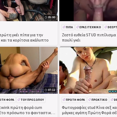
05:00
ΠΊΠΑ
ΕΡΑΣΙΤΕΧΝΙΚΌ
DEEP
πρώτη γκέι πίπα για την
Ζεστό ευθεία STUD πιπίλισμ
και τα κορίτσια ακάλυπτο
πουλί γκέι
07:12
ΏΤΗ ΦΟΡΆ
ΤΟΥ ΠΡΟΣΏΠΟΥ
ΠΡΏΤΗ ΦΟΡΆ
ΠΡΩΚΤΙΚΌ
D
 ΣΤΟ ΠΡΌΣΩΠΟ
 twink πρώτη φορά cum
Φωτογραφίες stud Κίνα σεξ κα
 Στο πρόσωπο το φανταστικό
μάγκες αγάπη Πρώτη Φορά σέ