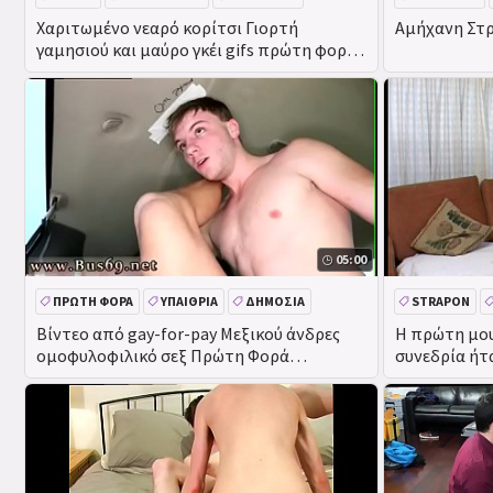
Χαριτωμένο νεαρό κορίτσι Γιορτή
Αμήχανη Στρ
γαμησιού και μαύρο γκέι gifs πρώτη φορά
Choirboys Ααρών και
05:00
ΠΡΏΤΗ ΦΟΡΆ
ΥΠΑΊΘΡΙΑ
ΔΗΜΌΣΙΑ
STRAPON
ΠΡΑΓΜΑΤΙΚΌΤΗΤΑ
Βίντεο από gay-for-pay Μεξικού άνδρες
Η πρώτη μου
ομοφυλοφιλικό σεξ Πρώτη Φορά
συνεδρία ήτ
ενθουσιασμένος για να