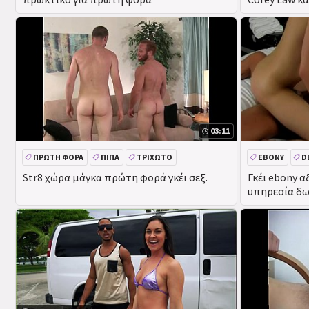
03:11
ΠΡΏΤΗ ΦΟΡΆ
ΠΊΠΑ
ΤΡΙΧΩΤΌ
EBONY
D
Str8 χώρα μάγκα πρώτη φορά γκέι σεξ.
Γκέι ebony α
υπηρεσία δω
ένα