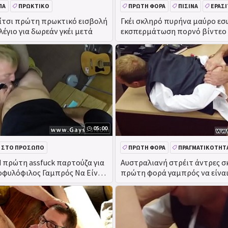
ΠΑ
ΠΡΩΚΤΙΚΌ
ΠΡΏΤΗ ΦΟΡΆ
ΠΙΣΊΝΑ
ΕΡΑΣ
ΠΡΩΚΤΙΚΌ
ίτσι πρώτη πρωκτικό εισβολή
Γκέι σκληρό πυρήνα μαύρο εσ
λέγιο για δωρεάν γκέι μετά
εκσπερμάτωση πορνό βίντεο
φορά, αλλά ακόμη και στην πι
05:00
 ΣΤΟ ΠΡΌΣΩΠΟ
ΠΡΏΤΗ ΦΟΡΆ
ΠΡΑΓΜΑΤΙΚΌΤΗΤ
ΤΗΤΑ
d πρώτη assfuck παρτούζα για
Αυστραλιανή στρέιτ άντρες σκ
φυλόφιλος Γαμπρός Να Είναι,
πρώτη φορά γαμπρός να είναι
ucking
πρωκτικό