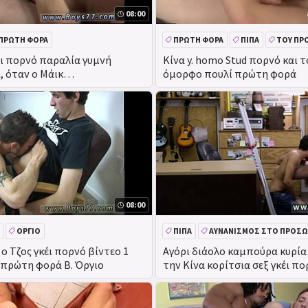
08:00
ΠΡΏΤΗ ΦΟΡΆ
ΠΡΏΤΗ ΦΟΡΆ
ΠΊΠΑ
ΤΟΥ ΠΡ
DEEPTHROAT
έι πορνό παραλία γυμνή
Κίνα y. homo Stud πορνό και τ
 όταν ο Μάικ
όμορφο πουλί πρώτη φορά
ίησε ήταν τα γυρίσματα
08:00
ΌΡΓΙΟ
ΠΊΠΑ
ΑΥΝΑΝΙΣΜΌΣ ΣΤΟ ΠΡΌΣ
ΔΗΜΌΣΙΑ
ΠΡΑΓΜΑΤΙΚΌΤΗΤΑ
 ο Τζος γκέι πορνό βίντεο 1
Αγόρι διάολο καμπούρα κυρία 
e πρώτη φορά Β. Όργιο
την Κίνα κορίτσια σεξ γκέι π