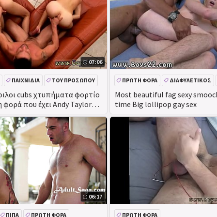
07:06
ΠΑΙΧΝΊΔΙΑ
ΤΟΥ ΠΡΟΣΏΠΟΥ
ΠΡΏΤΗ ΦΟΡΆ
ΔΙΑΦΥΛΕΤΙΚΌΣ
T
ΥΠΑΊΘΡΙΑ
ιλοι cubs χτυπήματα φορτίο
Most beautiful fag sexy smooch 
 φορά που έχει Andy Taylor
time Big lollipop gay sex
ine στο
06:17
ΠΊΠΑ
ΠΡΏΤΗ ΦΟΡΆ
ΠΡΏΤΗ ΦΟΡΆ