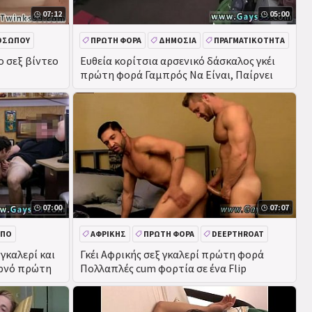
07:12
05:00
ΟΣΏΠΟΥ
ΠΡΏΤΗ ΦΟΡΆ
ΔΗΜΌΣΙΑ
ΠΡΑΓΜΑΤΙΚΌΤΗΤΑ
ο σεξ βίντεο
Ευθεία κορίτσια αρσενικό δάσκαλος γκέι
πρώτη φορά Γαμπρός Να Είναι, Παίρνει
07:00
07:07
ΩΠΟ
ΑΦΡΙΚΉΣ
ΠΡΏΤΗ ΦΟΡΆ
DEEPTHROAT
γκαλερί και
Γκέι Αφρικής σεξ γκαλερί πρώτη φορά
ορνό πρώτη
Πολλαπλές cum φορτία σε ένα Flip