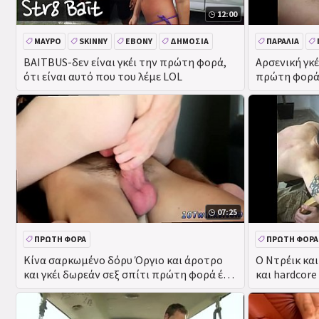
12:00
ΜΑΎΡΟ
SKINNY
EBONY
ΔΗΜΌΣΙΑ
ΠΑΡΑΛΊΑ
BAITBUS-δεν είναι γκέι την πρώτη φορά,
Αρσενική γκ
ότι είναι αυτό που του λέμε LOL
πρώτη φορά,
συνειδητοπο
07:25
ΠΡΏΤΗ ΦΟΡΆ
ΠΡΏΤΗ ΦΟΡΆ
Κίνα σαρκωμένο δόρυ Όργιο και άροτρο
Ο Ντρέικ και
και γκέι δωρεάν σεξ σπίτι πρώτη φορά ένα
και hardcor
σπέρμα