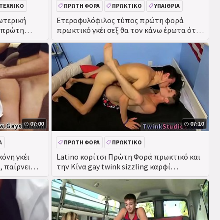
ΙΤΕΧΝΙΚΌ
ΠΡΏΤΗ ΦΟΡΆ
ΠΡΩΚΤΙΚΌ
ΥΠΑΊΘΡΙΑ
ΠΡΑΓΜΑΤΙΚΌΤΗΤΑ
ωτερική
Ετεροφυλόφιλος τύπος πρώτη φορά
 πρώτη
πρωκτικό γκέι σεξ θα τον κάνω έρωτα ότι
σίνα
ο Αλέξης θέλει να
07:00
07:10
Α
ΠΡΏΤΗ ΦΟΡΆ
ΠΡΩΚΤΙΚΌ
όνη γκέι
Latino κορίτσι Πρώτη Φορά πρωκτικό και
, παίρνει
την Κίνα gay twink sizzling καρφί
Πανέμορφο