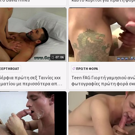
07:06
EEPTHROAT
ΠΡΏΤΗ ΦΟΡΆ
δέρφια πρώτη σεξ Ταινίες xxx
Teen FAG Γιορτή γαμησιού αν
ματίου με περισσότερα από
φωτογραφίες πρώτη φορά σκ
και τρώει και