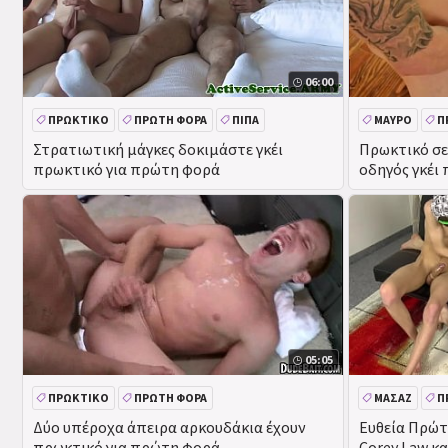
06:00
ΠΡΩΚΤΙΚΌ
ΠΡΏΤΗ ΦΟΡΆ
ΠΊΠΑ
ΜΑΎΡΟ
Π
ΕΡΑΣΙΤΕΧΝΙΚΌ
ΤΟΥ ΠΡΟΣΏ
Στρατιωτική μάγκες δοκιμάστε γκέι
Πρωκτικό σε
πρωκτικό για πρώτη φορά
οδηγός γκέι
ανάγκης
05:05
ΠΡΩΚΤΙΚΌ
ΠΡΏΤΗ ΦΟΡΆ
ΜΑΣΆΖ
Π
ΑΥΝΑΝΙΣΜΌΣ ΣΤΟ ΠΡΌΣΩΠΟ
ΜΕΓΆΛΟ ΚΑΒΛΊ
ΜΕΓΆΛΟ ΚΏΛ
Δύο υπέροχα άπειρα αρκουδάκια έχουν
Ευθεία Πρώτ
πρωκτικό για πρώτη φορά
Corey Law κα