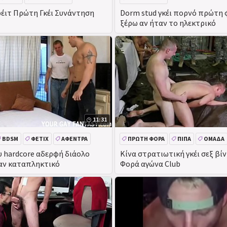
έιτ Πρώτη Γκέι Συνάντηση
Dorm stud γκέι πορνό πρώτη 
ξέρω αν ήταν το ηλεκτρικό
11:31
BDSM
ΦΕΤΊΧ
ΑΦΈΝΤΡΑ
ΠΡΏΤΗ ΦΟΡΆ
ΠΊΠΑ
ΟΜΆΔΑ
 hardcore αδερφή διάολο
Κίνα στρατιωτική γκέι σεξ β
αν καταπληκτικό
Φορά αγώνα Club