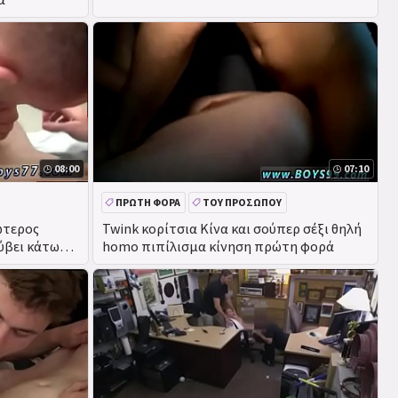
08:00
07:10
ΠΡΏΤΗ ΦΟΡΆ
ΤΟΥ ΠΡΟΣΏΠΟΥ
DEEPTHROAT
ώτερος
Twink κορίτσια Κίνα και σούπερ σέξι θηλή
ύβει κάτω
homo πιπίλισμα κίνηση πρώτη φορά