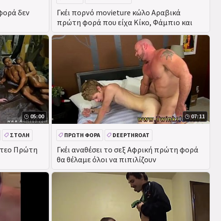
φορά δεν
Γκέι πορνό movieture κώλο Αραβικά
πρώτη φορά που είχα Κίκο, Φάμπιο και
05:00
07:11
ΣΤΟΛΉ
ΠΡΏΤΗ ΦΟΡΆ
DEEPTHROAT
ίντεο Πρώτη
Γκέι αναθέσει το σεξ Αφρική πρώτη φορά
θα θέλαμε όλοι να πιπιλίζουν