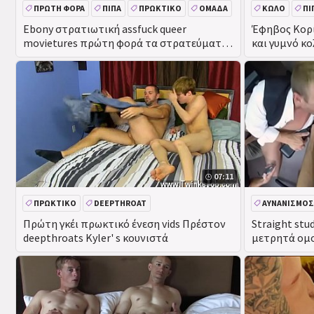
ΠΡΏΤΗ ΦΟΡΆ
ΠΊΠΑ
ΠΡΩΚΤΙΚΌ
ΟΜΆΔΑ
ΚΏΛΟ
ΠΊ
Ebony στρατιωτική assfuck queer
Έφηβος Κορ
movietures πρώτη φορά τα στρατεύματα
και γυμνό κο
ήρθαν
07:11
ΠΡΩΚΤΙΚΌ
DEEPTHROAT
ΑΥΝΑΝΙΣΜΌΣ
ΠΡΑΓΜΑΤΙΚΌ
Πρώτη γκέι πρωκτικό ένεση vids Πρέστον
Straight stu
deepthroats Kyler' s κουνιστά
μετρητά ομο
Παίρνει Assf