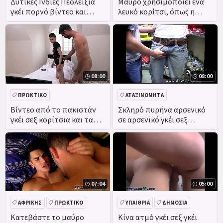
Δυτικές Ινδίες Πεολειξία
Μαύρο χρησιμοποιεί ένα
γκέι πορνό βίντεο και
λευκό κορίτσι, όπως η
ιαπωνικά αρσενικό σε
σκύλα, γκέι σεξ βίντεο
αρσενικό σεξ βίντεο
08:00
08:00
ΠΡΩΚΤΙΚΌ
ΑΤΑΞΙΝΌΜΗΤΑ
Βίντεο από το πακιστάν
Σκληρό πυρήνα αρσενικό
γκέι σεξ κορίτσια και τα
σε αρσενικό γκέι σεξ
χύσια του μέσα από πολλά
βίντεο Τζέιμι Τζάρετ-
τεράστια φίλε
καυτό κορίτσι!
07:04
05:00
ΑΦΡΙΚΉΣ
ΠΡΩΚΤΙΚΌ
ΥΠΑΊΘΡΙΑ
ΔΗΜΌΣΙΑ
ΤΟΥ ΠΡΟΣΏΠΟΥ
ΠΡΑΓΜΑΤΙΚΌΤΗΤΑ
Κατεβάστε το μαύρο
Κίνα ατμό γκέι σεξ γκέι