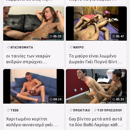
τρύπες
downloads και άκοπα
παλικάρι
05:33
05:47
ΑΤΑΞΙΝΌΜΗΤΑ
ΜΑΎΡΟ
οι ταινίες των νεαρών
Το μαύρο είναι λιωμένο
ανδρών σπρώχνει
Δωρεάν Γκέι Πορνό Βίντεο,
ηλικιωμένους άνδρες και
Ebony Ταινίες Πίπα κλιπ
γκέι σχολείο σεξ χάλια
πρώτη
04:14
05:32
TEEN
ΠΡΩΚΤΙΚΌ
ΤΟΥ ΠΡΟΣΏΠΟΥ
Χαριτωμένο κορίτσι
Gay βίντεο μετά από αυτά
κολέγιο αυνανισμό γκέι
τα δύο Βαθύ Λαρύγγι κάθε