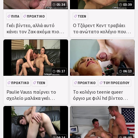
05:34
03:39
ΠΊΠΑ
ΠΡΩΚΤΙΚΌ
TEEN
Γκέι βίντεο, αλλά αυτό
Ο Τζάρεντ Κεντ τραβάει
κάνει τον Ζακ ακόμα πιο
το ανώτατο κολέγιο πουλί
άτακτο και σκύβει
αδερφή κίνηση
05:17
06:13
ΠΡΩΚΤΙΚΌ
TEEN
ΠΡΩΚΤΙΚΌ
ΤΟΥ ΠΡΟΣΏΠΟΥ
Paulie Vauss παίρνει το
Το κολέγιο teenie queer
σχολείο μαλάκα γκέι
όργιο με φιλί hd βίντεο
βίντεο
δωρεάν για όλους και twin
assfucking πισίνα
συνθήματα
04:14
05:00