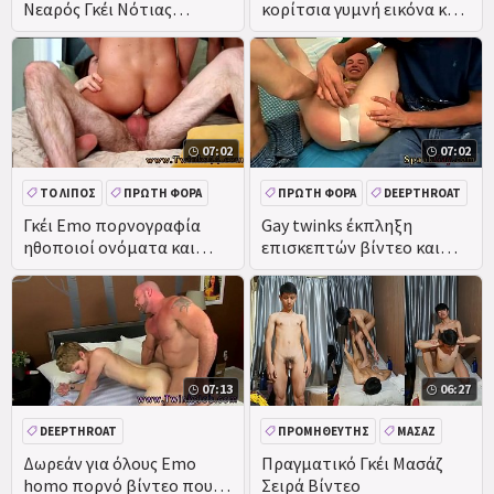
Νεαρός Γκέι Νότιας
κορίτσια γυμνή εικόνα και
DEEPTHROAT
Αφρικής πορνό βίντεο,
βίντεο Όλα αμερικανική
όταν ο Λανς φτάνει
αγόρι...
07:02
07:02
ΤΟ ΛΊΠΟΣ
ΠΡΏΤΗ ΦΟΡΆ
ΠΡΏΤΗ ΦΟΡΆ
DEEPTHROAT
ΕΡΑΣΙΤΕΧΝΙΚΌ
ΤΡΊΟ
ΦΥΣΙΚΆ
Γκέι Emo πορνογραφία
Gay twinks έκπληξη
ηθοποιοί ονόματα και
επισκεπτών βίντεο και
τεράστια Κίνα πορνό
χαστούκι κορίτσι καρτούν
βίντεο Πρώτη Φορά Έβαν
πρώτη φορά
07:13
06:27
DEEPTHROAT
ΠΡΟΜΗΘΕΥΤΉΣ
ΜΑΣΆΖ
ΜΕΓΆΛΟ ΚΑΒΛΊ
Δωρεάν για όλους Emo
Πραγματικό Γκέι Μασάζ
homo πορνό βίντεο που
Σειρά Βίντεο