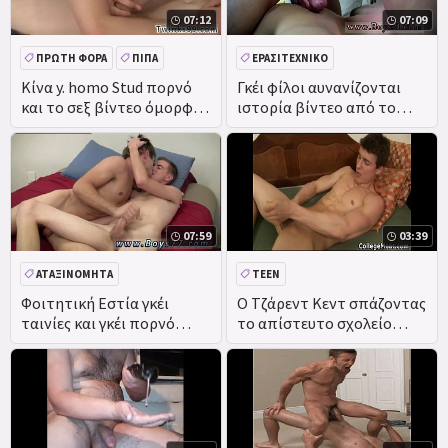
07:12
07:09
ΠΡΏΤΗ ΦΟΡΆ
ΠΊΠΑ
ΕΡΑΣΙΤΕΧΝΙΚΌ
ΤΟΥ ΠΡΟΣΏΠΟΥ
Κίνα y. homo Stud πορνό
Γκέι φίλοι αυνανίζονται
και το σεξ βίντεο όμορφο
ιστορία βίντεο από το
DEEPTHROAT
πουλί πρώτη φορά
κολέγιο ο Τζέικ έχει
07:59
03:39
ΑΤΑΞΙΝΌΜΗΤΑ
TEEN
Φοιτητική Εστία γκέι
Ο Τζάρεντ Κεντ σπάζοντας
ταινίες και γκέι πορνό
το απίστευτο σχολείο
ταινίες υποκοριστικό
ομοφυλόφιλος κίνηση
μαλακό πουλί απόλυτη