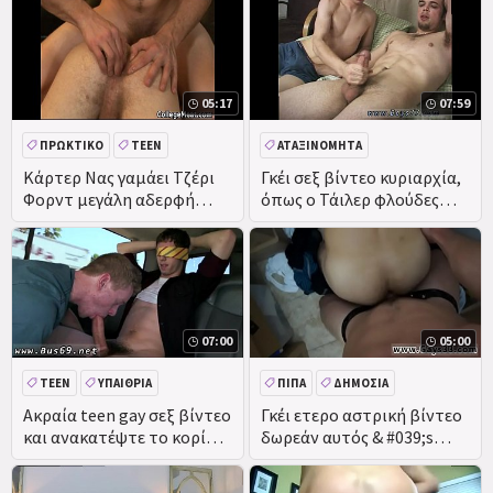
05:17
07:59
ΠΡΩΚΤΙΚΌ
TEEN
ΑΤΑΞΙΝΌΜΗΤΑ
Κάρτερ Νας γαμάει Τζέρι
Γκέι σεξ βίντεο κυριαρχία,
Φορντ μεγάλη αδερφή
όπως ο Τάιλερ φλούδες
ταινία
από το βρακί του που
παλαβούς
07:00
05:00
TEEN
ΥΠΑΊΘΡΙΑ
ΠΊΠΑ
ΔΗΜΌΣΙΑ
ΔΗΜΌΣΙΑ
Ακραία teen gay σεξ βίντεο
Γκέι ετερο αστρική βίντεο
και ανακατέψτε το κορίτσι
δωρεάν αυτός & #039;s
ΠΡΑΓΜΑΤΙΚΌΤΗΤΑ
δωρεάν για όλους γκέι
προσπαθεί να μας παίξει.
πορνό κορίτσι, πώς