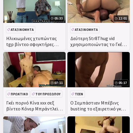
05:33
12:01
ΑΤΑΞΙΝΌΜΗΤΑ
ΑΤΑΞΙΝΌΜΗΤΑ
Ηλικιωμένες χτυπώντας
Δεύτερη Str8Thug vid
tgp βίντεο σφιγκτήρες
χρησιμοποιώντας το Γκέι
τιμή δήλωσε ότι ο Κάιλ
Γκέι γουρούνι να
είχε μια τεράστια
πιπιλίζουν το πουλί του
κακού κολεγιόπαιδο
Κόκκινο & # 039; s
07:11
05:17
ΠΡΩΚΤΙΚΌ
ΤΟΥ ΠΡΟΣΏΠΟΥ
TEEN
Γκέι πορνό Κίνα xxx σεξ
Ο Σεμπάστιαν Μπέβινς
βίντεο Κόνερ Μπράντλεϊ
busting το εξαιρετικό γκέι
γράφει μια απολογητική
βίντεο