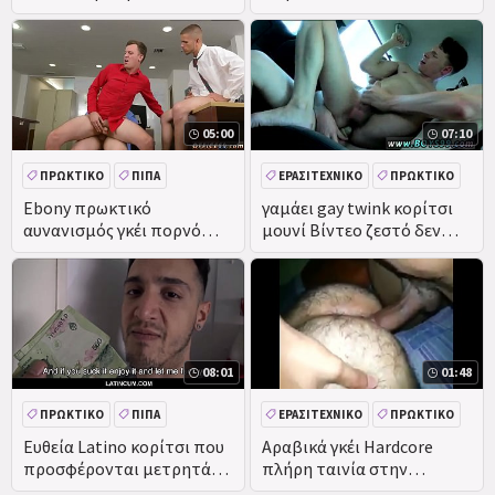
όλοι θα απολαύσετε για να
πιπιλίζουν το
05:00
07:10
ΠΡΩΚΤΙΚΌ
ΠΊΠΑ
ΕΡΑΣΙΤΕΧΝΙΚΌ
ΠΡΩΚΤΙΚΌ
DEEPTHROAT
Ebony πρωκτικό
γαμάει gay twink κορίτσι
αυνανισμός γκέι πορνό
μουνί Βίντεο ζεστό δεν
βίντεο διάολο ότι ο
μπορώ να πω όχι ως ένα
ασκούμενος από την
τεχνολογία
08:01
01:48
ΠΡΩΚΤΙΚΌ
ΠΊΠΑ
ΕΡΑΣΙΤΕΧΝΙΚΌ
ΠΡΩΚΤΙΚΌ
ΜΑΛΑΚΊΑ
ΜΕΓΆΛΟ ΚΑΒΛΊ
DEEPTHROAT
Ευθεία Latino κορίτσι που
Αραβικά γκέι Hardcore
προσφέρονται μετρητά
πλήρη ταινία στην
για γκέι σεξ βίντεο POV
περιγραφή