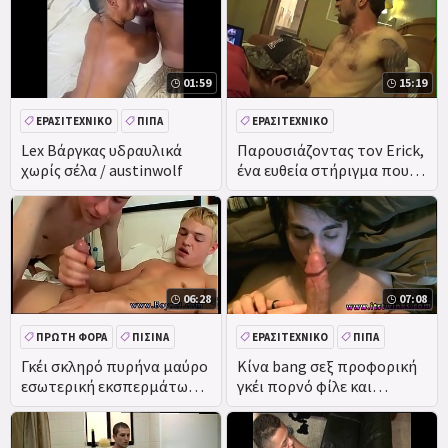
01:59
15:19
ΕΡΑΣΙΤΕΧΝΙΚΌ
ΠΊΠΑ
ΕΡΑΣΙΤΕΧΝΙΚΌ
ΠΡΩΚΤΙΚΌ
Lex Βάργκας υδραυλικά
Παρουσιάζοντας τον Erick,
χωρίς σέλα / austinwolf
ένα ευθεία στήριγμα που
βρήκα στο Διαδίκτυο...
06:28
07:08
ΠΡΏΤΗ ΦΟΡΆ
ΠΙΣΊΝΑ
ΕΡΑΣΙΤΕΧΝΙΚΌ
ΠΊΠΑ
ΕΡΑΣΙΤΕΧΝΙΚΌ
ΠΡΩΚΤΙΚΌ
ΤΟΥ ΠΡΟΣΏΠΟΥ
Γκέι σκληρό πυρήνα μαύρο
Κίνα bang σεξ προφορική
εσωτερική εκσπερμάτωση
γκέι πορνό φίλε και
πορνό βίντεο πρώτη
Αρσενικό αυνανισμός
φορά, αλλά ακόμη και στην
συσκευές βίντεο
πισίνα