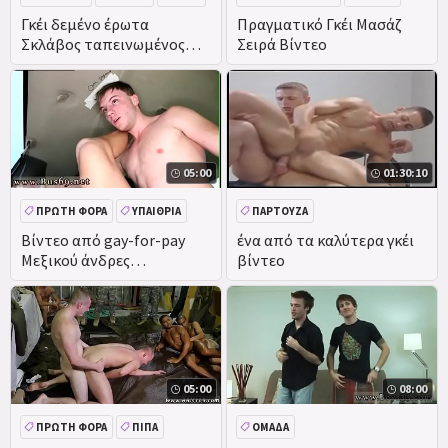
BDSM
ΜΕΓΆΛΟ ΚΑΒΛΊ
Γκέι δεμένο έρωτα
Πραγματικό Γκέι Μασάζ
Σκλάβος ταπεινωμένος
Σειρά Βίντεο
στο δημόσιο και
πατήσαμε σε δύσκολη
ομάδα διάολο σεξ βίντεο
05:00
01:30:10
ΠΡΏΤΗ ΦΟΡΆ
ΥΠΑΊΘΡΙΑ
ΠΑΡΤΟΎΖΑ
ΔΗΜΌΣΙΑ
Βίντεο από gay-for-pay
ένα από τα καλύτερα γκέι
Μεξικού άνδρες
βίντεο
ΠΡΑΓΜΑΤΙΚΌΤΗΤΑ
ομοφυλοφιλικό σεξ Πρώτη
Φορά ενθουσιασμένος για
να
05:00
08:00
ΠΡΏΤΗ ΦΟΡΆ
ΠΊΠΑ
ΟΜΆΔΑ