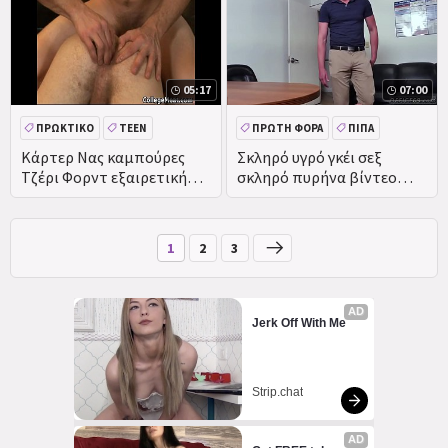
05:17
07:00
ΠΡΩΚΤΙΚΌ
TEEN
ΠΡΏΤΗ ΦΟΡΆ
ΠΊΠΑ
Κάρτερ Νας καμπούρες
Σκληρό υγρό γκέι σεξ
Τζέρι Φορντ εξαιρετική
σκληρό πυρήνα βίντεο
αδερφή κίνηση
πρώτη φορά Ξεβράκωτος
παρασκευή!
1
2
3
AD
Jerk Off With Me
Strip.chat
AD