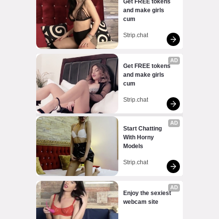
Get FREE tokens 
and make girls 
cum
Strip.chat
AD
Get FREE tokens 
and make girls 
cum
Strip.chat
AD
Start Chatting 
With Horny 
Models
Strip.chat
AD
Enjoy the sexiest 
webcam site