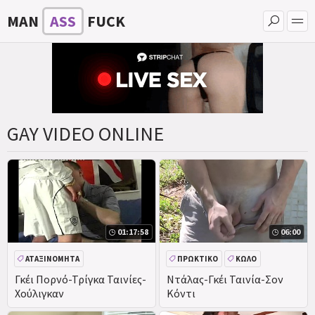
MAN
ASS
FUCK
GAY VIDEO ONLINE
01:17:58
06:00
ΑΤΑΞΙΝΌΜΗΤΑ
ΠΡΩΚΤΙΚΌ
ΚΏΛΟ
Γκέι Πορνό-Τρίγκα Ταινίες-
Ντάλας-Γκέι Ταινία-Σον
Χούλιγκαν
Κόντι