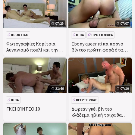
07:25
07:07
ΠΡΩΚΤΙΚΌ
ΠΊΠΑ
ΠΡΏΤΗ ΦΟΡΆ
ΕΡΑΣΙΤΕΧΝΙΚΌ
Φωτογραφίες Κορίτσια
Ebony queer πίπα πορνό
Αυνανισμό πουλί και την
βίντεο πρώτη φορά όταν
Κίνα Φίλε Γκέι Σεξ ταινία
βάζουμε τα δύο από αυτά
Gonzo Αυτο Shot
21:46
07:10
ΠΊΠΑ
DEEPTHROAT
ΓΚΈΙ ΒΊΝΤΕΟ 10
Δωρεάν γκέι βίντεο
κλάδεμα ηβική τρίχα θα
απολαύσετε όλοι να
πιπιλίζουν