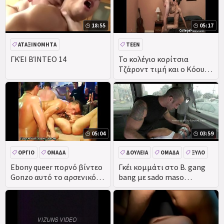
18:55
05:17
ΑΤΑΞΙΝΌΜΗΤΑ
TEEN
ΓΚΈΙ ΒΊΝΤΕΟ 14
Το κολέγιο κορίτσια
Τζάροντ τιμή και ο Κόουλ
γκέι βίντεο
05:04
03:59
ΌΡΓΙΟ
ΟΜΆΔΑ
ΔΟΥΛΕΊΑ
ΟΜΆΔΑ
ΞΎΛΟ
BDSM
Ebony queer πορνό βίντεο
Γκέι κομμάτι στο Β. gang
Gonzo αυτό το αρσενικό
bang με sado maso
στρίπερ εσπερίδα είναι
δύσκολη εφήβους στη
αγωνιστικά
δουλεία & πειθαρχία
βίντεο