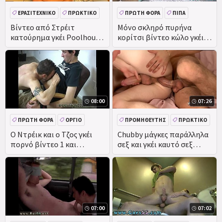
ΕΡΑΣΙΤΕΧΝΙΚΌ
ΠΡΩΚΤΙΚΌ
ΠΡΏΤΗ ΦΟΡΆ
ΠΊΠΑ
ΤΟ ΚΑΤΟΎΡΗΜΑ
Βίντεο από Στρέιτ
Μόνο σκληρό πυρήνα
κατούρημα γκέι Poolhouse
κορίτσι βίντεο κώλο γκέι
DEEPTHROAT
κατούρημα Όργιο!
πρώτη φορά πώς να
γαμήσω τον πατριό σου
μικρό
08:00
07:26
ΠΡΏΤΗ ΦΟΡΆ
ΌΡΓΙΟ
ΠΡΟΜΗΘΕΥΤΉΣ
ΠΡΩΚΤΙΚΌ
DEEPTHROAT
Ο Ντρέικ και ο Τζος γκέι
Chubby μάγκες παράλληλα
πορνό βίντεο 1 και
σεξ και γκέι καυτό σεξ
hardcore πρώτη φορά Β.
Ασίας γκρίνια βίντεο Λουκ
Όργιο
07:00
07:02