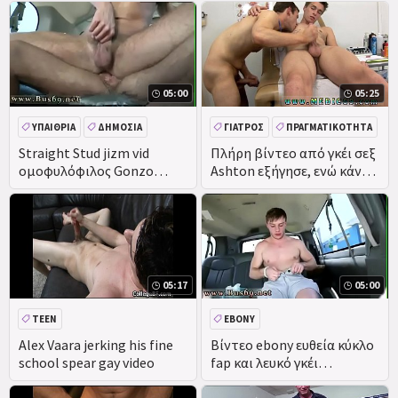
05:00
05:25
ΥΠΑΊΘΡΙΑ
ΔΗΜΌΣΙΑ
ΓΙΑΤΡΌΣ
ΠΡΑΓΜΑΤΙΚΌΤΗΤΑ
Straight Stud jizm vid
Πλήρη βίντεο από γκέι σεξ
ομοφυλόφιλος Gonzo
Ashton εξήγησε, ενώ κάνει
κώλο να γαμήσω στο
κάποια
BaitBus
05:17
05:00
TEEN
EBONY
Alex Vaara jerking his fine
Βίντεο ebony ευθεία κύκλο
school spear gay video
fap και λευκό γκέι
παρακαλεί να σταματήσει