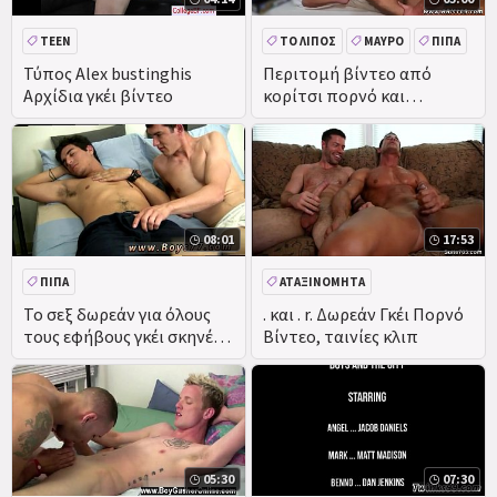
TEEN
ΤΟ ΛΊΠΟΣ
ΜΑΎΡΟ
ΠΊΠΑ
ΠΡΩΚΤΙΚΌ
Τύπος Alex bustinghis
Περιτομή βίντεο από
Αρχίδια γκέι βίντεο
κορίτσι πορνό και
τεράστια μαύρη αδερφή
ταινία ζεστό
08:01
17:53
ΠΊΠΑ
ΑΤΑΞΙΝΌΜΗΤΑ
Το σεξ δωρεάν για όλους
. και . r. Δωρεάν Γκέι Πορνό
τους εφήβους γκέι σκηνές
Βίντεο, ταινίες κλιπ
σεξ βίντεο που άφθονη
ράβδος με το ζόρι
ταιριάζει σε
05:30
07:30