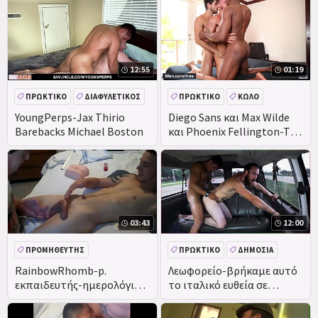
12:55
01:19
ΠΡΩΚΤΙΚΌ
ΔΙΑΦΥΛΕΤΙΚΌΣ
ΠΡΩΚΤΙΚΌ
ΚΏΛΟ
ΠΊΠΑ
ΜΕΓΆΛΟ ΚΑΒΛΊ
YoungPerps-Jax Thirio
Diego Sans και Max Wilde
Barebacks Michael Boston
και Phoenix Fellington-Tre
Sesso-θεοί των ανδρών -
03:43
12:00
ΠΡΟΜΗΘΕΥΤΉΣ
ΠΡΩΚΤΙΚΌ
ΔΗΜΌΣΙΑ
ΙΤΑΛΙΚΆ
RainbowRhomb-p.
Λεωφορείο-βρήκαμε αυτό
εκπαιδευτής-ημερολόγια
το ιταλικό ευθεία σε
CUMPIRE
απευθείας σύνδεση και τον
έπαιξε