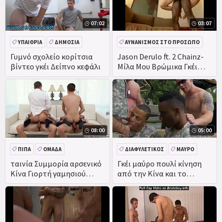
07:02
03:07
ΥΠΑΊΘΡΙΑ
ΔΗΜΌΣΙΑ
ΑΥΝΑΝΙΣΜΌΣ ΣΤΟ ΠΡΌΣΩΠΟ
ΠΡΑΓΜΑΤΙΚΌΤΗΤΑ
ΔΙΑΦΥΛΕΤΙΚΌΣ
ΚΏΛΟ
Γυμνό σχολείο κορίτσια
Jason Derulo ft. 2 Chainz-
βίντεο γκέι Δείπνο κεφάλι
Μίλα Μου Βρώμικα Γκέι
ΠΊΠΑ
Μουσική Βίντεο
08:00
05:00
ΠΊΠΑ
ΟΜΆΔΑ
ΔΙΑΦΥΛΕΤΙΚΌΣ
ΜΑΎΡΟ
ΟΜΆΔΑ
ταινία Συμμορία αρσενικό
Γκέι μαύρο πουλί κίνηση
Κίνα Γιορτή γαμησιού
από την Κίνα και το
homo Gonzo πρεσβύτεροι
βράσιμο στον ατμό εικόνα
Γκάρετ και & nbsp; Ζάντερ
κορίτσια της