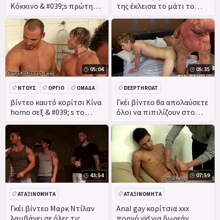
Κόκκινο & #039;s πρώτη
της έκλεισα το μάτι το
Str8Thug vid
χαριτωμένο κολέγιο γκέι
χρησιμοποιώντας το queer
βίντεο
queer γουρούνι για να
φυσήξει το πουλί του
πρώτη φορά συνάντηση
str8thugmaster
05:04
05:35
ΝΤΟΥΣ
ΌΡΓΙΟ
ΟΜΆΔΑ
DEEPTHROAT
βίντεο καυτό κορίτσι Κίνα
Γκέι βίντεο θα απολαύσετε
homo σεξ & #039; s το
όλοι να πιπιλίζουν στο
ντους Όργιο του κάθε
ταλαντεύονται παλικάρι
ομοφυλόφιλος άνθρωπος&
πουλί του
# 039; s
43:54
07:59
ΑΤΑΞΙΝΌΜΗΤΑ
ΑΤΑΞΙΝΌΜΗΤΑ
Γκέι βίντεο Μαρκ Ντίλαν
Anal gay κορίτσια xxx
λαμβάνει σε όλες τις
πορνό vid για δωρεάν