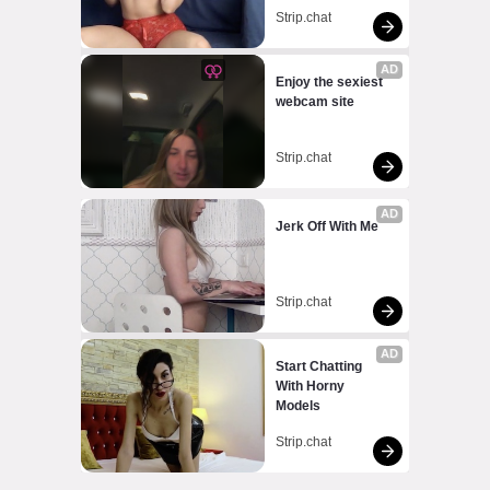
Strip.chat
AD
Enjoy the sexiest 
webcam site
Strip.chat
AD
Jerk Off With Me
Strip.chat
AD
Start Chatting 
With Horny 
Models
Strip.chat