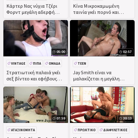
Κάρτερ Νας νύχια Τζέρι
Κίνα Μικροκαμωμένη
Φορντ μεγάλη αδερφή
ταινία γκέι πορνό και
κίνηση
άπαχο Έφηβος Κορίτσι
ταινία σεξ
05:00
02:57
VINTAGE
ΠΊΠΑ
ΟΜΆΔΑ
TEEN
ΥΠΑΊΘΡΙΑ
Στρατιωτική παλαιά γκέι
Jay Smith είναι να
σεξ βίντεο και εφήβους
μαλακίζεται η μεγάλη
κινητά κλιπ
εταιρεία ομοφυλόφιλος
ταινία
07:59
30:13
ΑΤΑΞΙΝΌΜΗΤΑ
ΠΡΩΚΤΙΚΌ
ΔΙΑΦΥΛΕΤΙΚΌΣ
BBC
ΜΕΓΆΛΟ ΚΑΒΛΊ