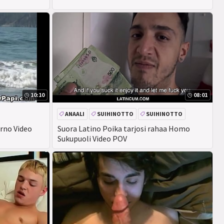
10:10
08:01
ANAALI
SUIHINOTTO
SUIHINOTTO
ISO KULLI
rno Video
Suora Latino Poika tarjosi rahaa Homo
Sukupuoli Video POV