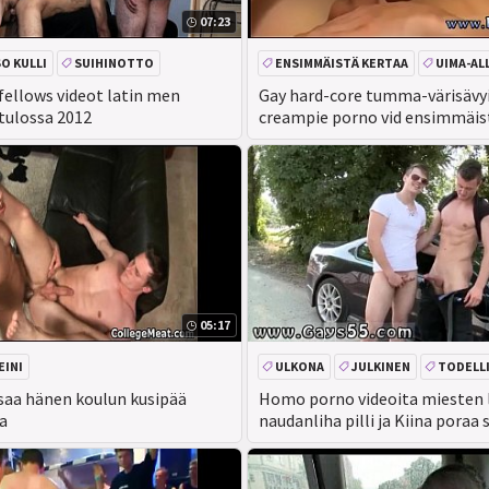
07:23
SO KULLI
SUIHINOTTO
ENSIMMÄISTÄ KERTAA
UIMA-AL
AMATÖÖRI
ANAALI
fellows videot latin men
Gay hard-core tumma-värisävy
tulossa 2012
creampie porno vid ensimmäist
mutta jopa uima-allas
05:17
EINI
ULKONA
JULKINEN
TODELL
 saa hänen koulun kusipää
Homo porno videoita miesten 
va
naudanliha pilli ja Kiina poraa 
sucky homoseksuaali