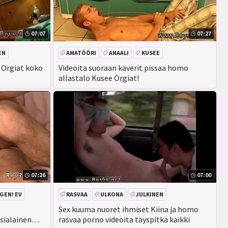
07:07
07:27
EN
AMATÖÖRI
ANAALI
KUSEE
CEEINJECT. GEN! EV
 Orgiat koko
Videoita suoraan kaverit pissaa homo
allastalo Kusee Orgiat!
07:26
07:00
 GEN! EV
RASVAA
ULKONA
JULKINEN
TODELLISUUS
Sex kuuma nuoret ihmiset Kiina ja homo
sialainen
rasvaa porno videoita täyspitkä kaikki