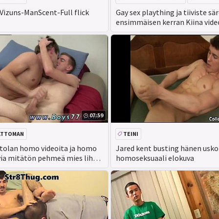
ANAALI
Vizuns-ManScent-Full flick
Gay sex plaything ja tiiviste sär
ensimmäisen kerran Kiina vide
ylimääräistä koulutusta
07:59
ATTOMAN
TEINI
tolan homo videoita ja homo
Jared kent busting hänen usk
ia mitätön pehmeä mies lihaa
homoseksuaali elokuva