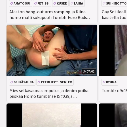
AMATÖÖRI
FETISSI
KUSEE
LAIHA
SUIHINOTTO
Alaston bang-out arm romping ja Kiina
Gay Sotilaal
homo malli sukupuoli Tumblr Euro Buds
käsitellä tuo
Skuby
07:02
SELKÄSAUNA
CEEINJECT. GEN! EV
RYHMÄ
Mies selkäsauna simputus ja denim poika
Tumblr o9c1
piiskaa Homo tumblr se & #039;s
ehdottomasti