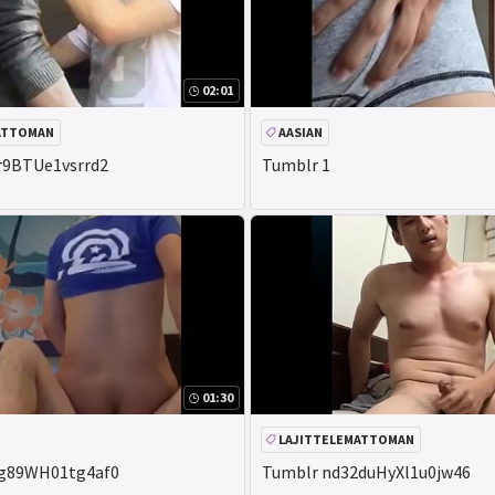
02:01
ATTOMAN
AASIAN
r9BTUe1vsrrd2
Tumblr 1
01:30
LAJITTELEMATTOMAN
fg89WH01tg4af0
Tumblr nd32duHyXl1u0jw46