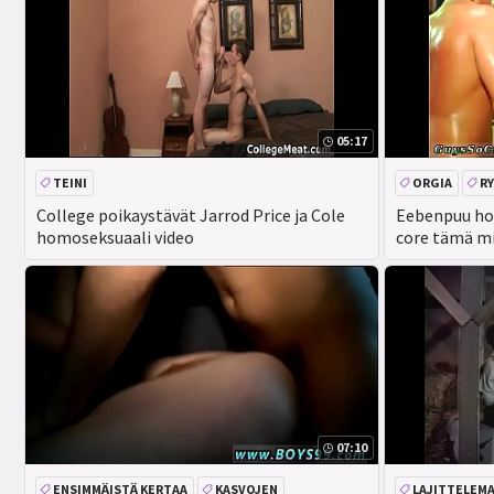
05:17
TEINI
ORGIA
R
College poikaystävät Jarrod Price ja Cole
Eebenpuu ho
homoseksuaali video
core tämä mi
07:10
ENSIMMÄISTÄ KERTAA
KASVOJEN
LAJITTELEM