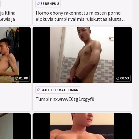
EEBENPUU
ja Kiina
Homo ebony rakennettu miesten porno
ewis ja
elokuvia tumblr valmis ruiskuttaa alusta
alkaen
01:08
00:53
LAJITTELEMATTOMAN
Tumblr nxwrwvE0tg1rxgyf9