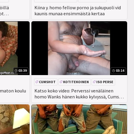
KASVOJEN
CEEINJECT. GEN! EV
öillä
Kiina y. homo fellow porno ja sukupuoli vid
ot
kaunis munaa ensimmäistä kertaa
03:39
03:14
CUMSHOT
KOTITEKOINEN
ISO PERSE
PERSE
omaton koulu
Katso koko video: Perverssi venäläinen
homo Wanks hänen kukko kylvyssä, Cums
lasissa ja sitten Cums suussa! kaataa
tuoretta CUM hirviömäinen vittu kiinni ja
kynnet itse anaali !!! Mälli oli suussa ja
perseessä!