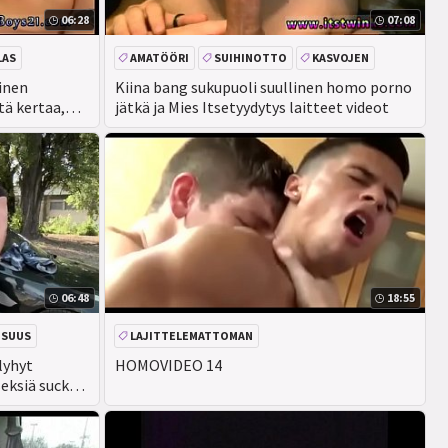
06:28
07:08
LAS
AMATÖÖRI
SUIHINOTTO
KASVOJEN
inen
Kiina bang sukupuoli suullinen homo porno
ä kertaa,
jätkä ja Mies Itsetyydytys laitteet videot
06:48
18:55
ISUUS
LAJITTELEMATTOMAN
lyhyt
HOMOVIDEO 14
seksiä sucky-