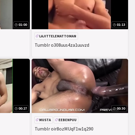
01:00
01:13
LAJITTELEMATTOMAN
Tumblr o308uus4za1uuvzd
00:27
00:30
MUSTA
EEBENPUU
Tumblr oir8ozMUqF1w1q290