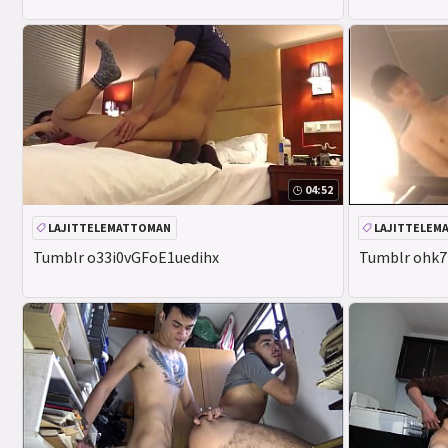
04:52
LAJITTELEMATTOMAN
LAJITTELEM
Tumblr o33i0vGFoE1uedihx
Tumblr ohk