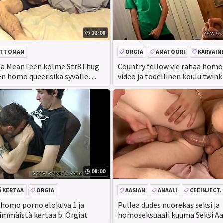
12:08
ATTOMAN
ORGIA
AMATÖÖRI
KARVAIN
KASVOJEN
a MeanTeen kolme Str8Thug
Country fellow vie rahaa homo
en homo queer sika syvälle
video ja todellinen koulu twink
nen munaa paha College poika
uu Orja Kasvot
08:00
Ä KERTAA
ORGIA
AASIAN
ANAALI
CEEINJECT.
h homo porno elokuva 1 ja
Pullea dudes nuorekas seksi ja
immäistä kertaa b. Orgiat
homoseksuaali kuuma Seksi Aa