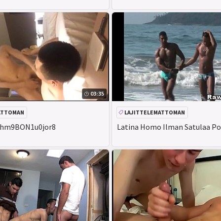
03:35
ATTOMAN
LAJITTELEMATTOMAN
7hm9BON1u0jor8
Latina Homo Ilman Satulaa Po