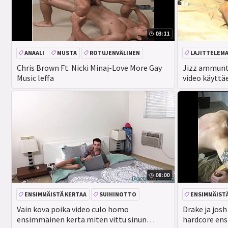
03:11
ANAALI
MUSTA
ROTUJENVÄLINEN
LAJITTELEM
SUIHINOTTO
Chris Brown Ft. Nicki Minaj-Love More Gay
Jizz ammunt
Music leffa
video käyttä
kurkkuun hä
Punainen ist
08:00
ENSIMMÄISTÄ KERTAA
SUIHINOTTO
ENSIMMÄIST
Vain kova poika video culo homo
Drake ja jos
ensimmäinen kerta miten vittu sinun
hardcore ens