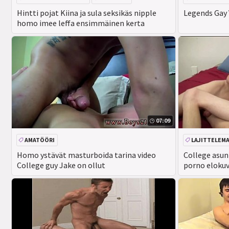
CEEINJECT. GEN! EV
Hintti pojat Kiina ja sula seksikäs nipple
Legends Gay 
homo imee leffa ensimmäinen kerta
07:09
AMATÖÖRI
LAJITTELEM
Homo ystävät masturboida tarina video
College asun
College guy Jake on ollut
porno elokuv
täynnä