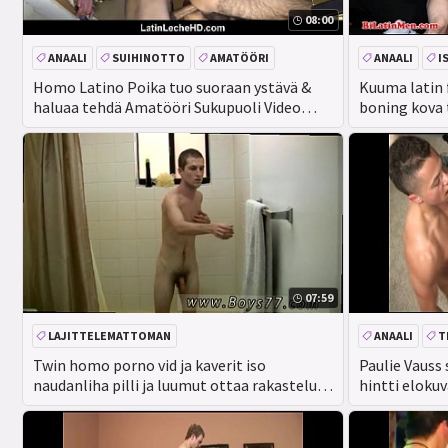
08:00
ANAALI
SUIHINOTTO
AMATÖÖRI
ANAALI
I
ISO KULLI
SUIHINOTTO
Homo Latino Poika tuo suoraan ystävä &
Kuuma latin 
haluaa tehdä Amatööri Sukupuoli Video
boning kova 
käteisellä
07:59
LAJITTELEMATTOMAN
ANAALI
T
Twin homo porno vid ja kaverit iso
Paulie Vauss
naudanliha pilli ja luumut ottaa rakastelu
hintti eloku
kerran