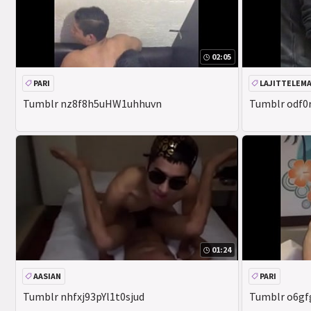
02:05
PARI
LAJITTELEM
Tumblr nz8f8h5uHW1uhhuvn
Tumblr odf0
01:24
AASIAN
PARI
Tumblr nhfxj93pYl1t0sjud
Tumblr o6g