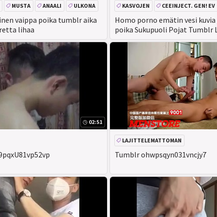
MUSTA
ANAALI
ULKONA
KASVOJEN
CEEINJECT. GEN! EV
linen vaippa poika tumblr aika
Homo porno emätin vesi kuvia 
retta lihaa
poika Sukupuoli Pojat Tumblr L
02:51
LAJITTELEMATTOMAN
9pqxU81vp52vp
Tumblr ohwpsqyn031vncjy7