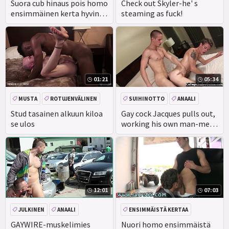
SUIHINOTTO
JULKINEN
Suora cub hinaus pois homo
Check out Skyler-he' s
ensimmäinen kerta hyvin
steaming as fuck!
Sinun noin selvittää
01:21
05:34
MUSTA
ROTUJENVÄLINEN
SUIHINOTTO
ANAALI
PERSE
Stud tasainen alkuun kiloa
Gay cock Jacques pulls out,
se ulos
working his own man-meat
with his hand,
12:01
07:03
JULKINEN
ANAALI
ENSIMMÄISTÄ KERTAA
JULKINEN
ULKONA
GAYWIRE-muskelimies
Nuori homo ensimmäistä