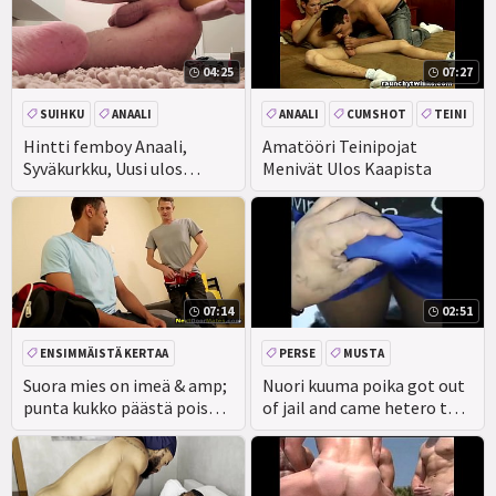
04:25
07:27
SUIHKU
ANAALI
ANAALI
CUMSHOT
TEINI
CEEINJECT. GEN! EV
SUIHINOTTO
Hintti femboy Anaali,
Amatööri Teinipojat
Syväkurkku, Uusi ulos
Menivät Ulos Kaapista
AMATÖÖRI
suihkusta
07:14
02:51
ENSIMMÄISTÄ KERTAA
PERSE
MUSTA
ANAALI
SUIHINOTTO
SUIHINOTTO
AMATÖÖRI
Suora mies on imeä & amp;
Nuori kuuma poika got out
punta kukko päästä pois
of jail and came hetero to
CEEINJECT. GEN! EV
ongelmista - ensimmäistä
ravage tigr & atilde; o &
kertaa hintti fuckfest
#039; s ass