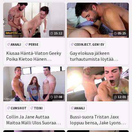
man fucks The last Bi out
of Crow' s rump and turns
him into a Grateful Bottom
Boy!! Nauttikaa! -Jay
15:12
05:25
ANAALI
PERSE
CEEINJECT. GEN! EV
DOMINATION
TEINI
Kiusaa Häntä-Viaton Geeky
Gay elokuva jälkeen
Poika Kietoo Hänen
turhautumista löytää
Turvonnut Huulet Ympäri
siellä' s vain yksi
Paksu Kukko Tulossa Ulos
Kunniaa Reikä
17:08
12:01
CUMSHOT
TEINI
ANAALI
AMATÖÖRI
Collin Ja Jane Auttaa
Bussi-suora Tristan Jaxx
Maitoa Mälli Ulos Suoraan
loppuu bensa, Jake Lyons
CEEINJECT. GEN! EV
Poika Brad
auttaa hänet ulos