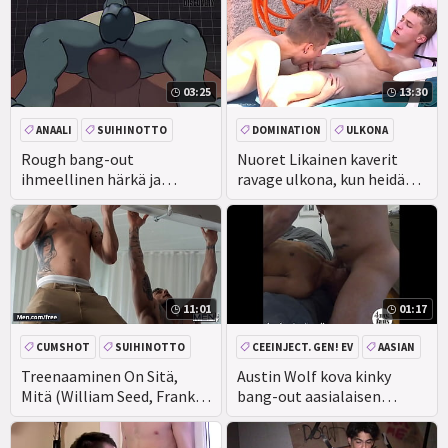
#039;.
03:25
13:30
ANAALI
SUIHINOTTO
DOMINATION
ULKONA
ISO KULLI
FETISSI
Rough bang-out
Nuoret Likainen kaverit
ihmeellinen härkä ja
ravage ulkona, kun heidän
alligaattori (koko Video
vanhempansa ovat ulkona!
darksideofdiscovery)
Kuseminen, Dominointi...
11:01
01:17
CUMSHOT
SUIHINOTTO
CEEINJECT. GEN! EV
AASIAN
SUIHINOTTO
PERSE
DOMINATION
JOUKKOPANO
Treenaaminen On Sitä,
Austin Wolf kova kinky
Mitä (William Seed, Franky
bang-out aasialaisen
Maloney) Tekevät
pohjan vaientaminen
Päivittäin, Mutta Nykyään
hänen kullinsa päällä /