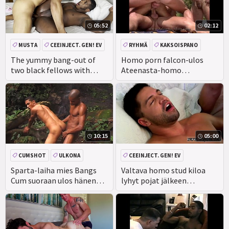
05:52
02:12
MUSTA
CEEINJECT. GEN! EV
RYHMÄ
KAKSOISPANO
ISO KULLI
ANAALI
The yummy bang-out of
Homo porn falcon-ulos
two black fellows with
Ateenasta-homo
huge hard-on
pornografia lihasryhmä
jauhaa kaksi tunkeutumista
10:15
05:00
CUMSHOT
ULKONA
CEEINJECT. GEN! EV
SUIHINOTTO
EEBENPUU
Sparta-laiha mies Bangs
Valtava homo stud kiloa
Cum suoraan ulos hänen
lyhyt pojat jälkeen
rakastaja' s Kova Kukko!
turhautumista selvittää