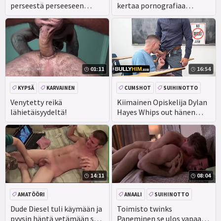
perseestä perseeseen
kertaa pornografiaa
TODELLISUUS
julkisesti! Ei Tarvitse
Kiinassa tällä viikolla
Hävetä. KUKAAN.
julkisessa päivityksessä im
01:11
16:54
KYPSÄ
KARVAINEN
CUMSHOT
SUIHINOTTO
DOMINATION
ANAALI
Venytetty reikä
Kiimainen Opiskelija Dylan
lähietäisyydeltä!
Hayes Whips out hänen
valtava seisokki ja taipuu
professori' s Desk-kiusaa
häntä
14:11
08:04
AMATÖÖRI
ANAALI
SUIHINOTTO
CEEINJECT. GEN! EV
Dude Diesel tuli käymään ja
Toimisto twinks
pyysin häntä vetämään sen
Paneminen se ulos vapaa-