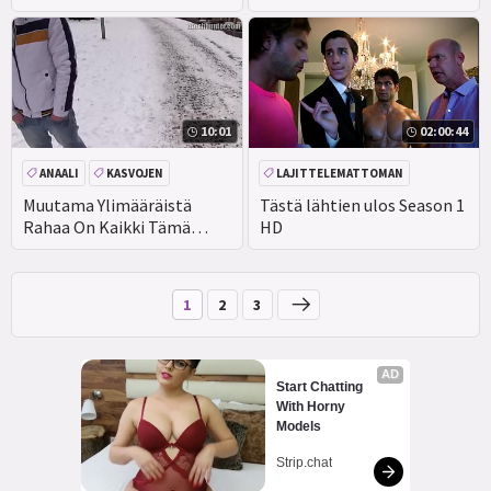
emätinpieruja ja ulos
salami ystävilleen ....hän oli
& #039;t syntynyt pillua,
mutta olisit & #039; t tiedä
ero hänen löysä
Ammottava musta
10:01
02:00:44
takasisäänkäynnin
emätinpieru kasvoissasi
ANAALI
KASVOJEN
LAJITTELEMATTOMAN
SUIHINOTTO
PERSE
Muutama Ylimääräistä
Tästä lähtien ulos Season 1
Rahaa On Kaikki Tämä
HD
Kaveri Tarvitsee Selvittää,
Että Hän Tykkää Olla
Homo Enemmän Kuin Olla
1
2
3
Hetero - BigStr
AD
Start Chatting 
With Horny 
Models
Strip.chat