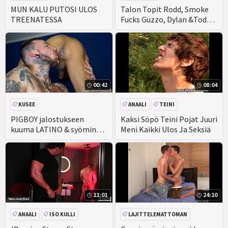
ROTUJENVÄLINEN
RASVAA
ENSIMMÄISTÄ KERTAA
MUN KALU PUTOSI ULOS
Talon Topit Rodd, Smoke
TREENATESSA
Fucks Guzzo, Dylan &Todd
JULKINEN
fuck Alex (Kyllä, Alex minä
fucked) Dylan ja Ben go 69'
ing, Uudet Kadonneet
Videot remasteroitu HD &
lähetetty yksinomaan ASG
joka viikko!! Katsokaa! -Jay
00:42
08:04
KUSEE
ANAALI
TEINI
SUIHINOTTO
JULKINEN
PIGBOY jalostukseen
Kaksi Söpö Teini Pojat Juuri
kuuma LATINO & syöminen
Meni Kaikki Ulos Ja Seksiä
ulos CUM
11:01
24:10
ANAALI
ISO KULLI
LAJITTELEMATTOMAN