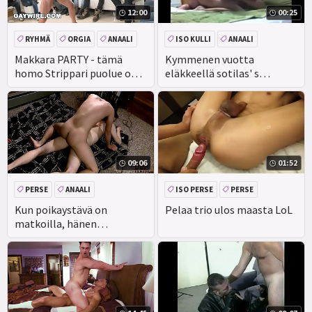
12:00
00:25
RYHMÄ
ORGIA
ANAALI
ISO KULLI
ANAALI
Makkara PARTY - tämä
Kymmenen vuotta
homo Strippari puolue on
eläkkeellä sotilas' s
käsistä!
penniless out 1
09:06
01:52
PERSE
ANAALI
ISO PERSE
PERSE
CUMSHOT
SUIHINOTTO
AASIAN
SUIHINOTTO
Kun poikaystävä on
Pelaa trio ulos maasta LoL
matkoilla, hänen
perseensä kelpaa.