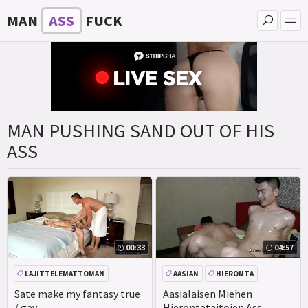
MAN
ASS
FUCK
MAN PUSHING SAND OUT OF HIS
ASS
00:33
04:57
LAJITTELEMATTOMAN
AASIAN
HIERONTA
Sate make my fantasy true
Aasialaisen Miehen
/ gay
Hierontataitojen Ass