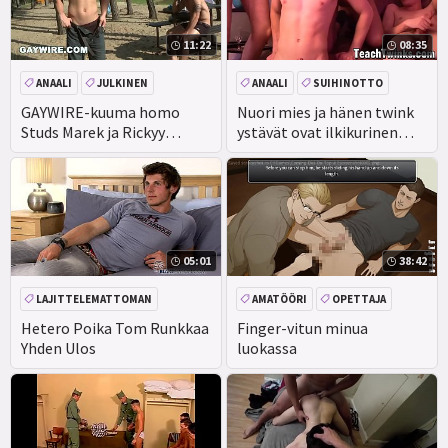
11:22
08:35
ANAALI
JULKINEN
ANAALI
SUIHINOTTO
JOUKKOPANO
ORGIA
GAYWIRE-kuuma homo
Nuori mies ja hänen twink
Studs Marek ja Rickyy
ystävät ovat ilkikurinen
Bareback vittu ulos
bang - out bang festival
julkisesti!
05:01
38:42
LAJITTELEMATTOMAN
AMATÖÖRI
OPETTAJA
Hetero Poika Tom Runkkaa
Finger-vitun minua
Yhden Ulos
luokassa