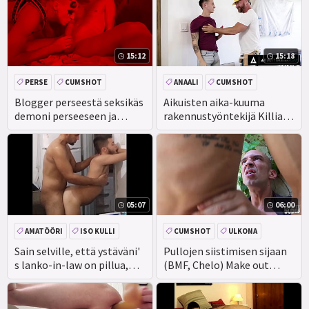
meistä.
15:12
15:18
PERSE
CUMSHOT
ANAALI
CUMSHOT
SUIHINOTTO
AMATÖÖRI
KASVOJEN
SUIHINOTTO
Blogger perseestä seksikäs
Aikuisten aika-kuuma
demoni perseeseen ja
rakennustyöntekijä Killian
cummed ulos siitä
Knox paljain kumulat ulos
Neitsyt Teini Des Irez!
05:07
06:00
AMATÖÖRI
ISO KULLI
CUMSHOT
ULKONA
MUSTA
ANAALI
SUIHINOTTO
SUIHINOTTO
Sain selville, että ystäväni'
Pullojen siistimisen sijaan
s lanko-in-law on pillua,
(BMF, Chelo) Make out
olin hullu bang poon
lähellä Firepit - Reality
upouusi
Dudes