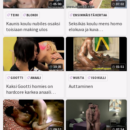
05:00
07:02
TEINI
BLONDI
ENSIMMÄISTÄ KERTAA
SUIHINOTTO
AMATÖÖRI
ULKONA
JULKINEN
Kaunis koulu nubiles osaksi
Seksikäs koulu mens homo
toisiaan making ulos
elokuva ja kuva
TODELLISUUS
ensimmäistä kertaa tällä
viikolla ulos
10:05
01:51
GOOTTI
ANAALI
MUSTA
ISO KULLI
KASVOJEN
SUIHINOTTO
AMATÖÖRI
LELUT
Kaksi Gootti homies on
Auttaminen
hardcore karkea anaali
jälkeen making ulos
09:52
07:54