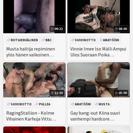
09:22
08:00
ROTUJENVÄLINEN
BBC
SUIHINOTTO
AMATÖÖRI
Musta haltija repiminen
Vinnie Imee Iso Mälli Ampui
ylös hänen valkoinen
Ulos Suoraan Poika
Alistettu huolimaton
Marshall
märkä paikka yhteensä
hänen omistaja raaka cum
vuotaa ulos
12:36
05:00
SUIHINOTTO
PULLEA
AMATÖÖRI
MUSTA
CEEINJECT. GEN! EV
PERSE
RYHMÄ
RagingStallion - Kolme
Gay bang-out Kiina suuri
Vihainen Karhuja Vittu
vanhempi hardcore
Helvettiin Toisistaan!
laitoimme hänet
murskaamaan paskat ulos