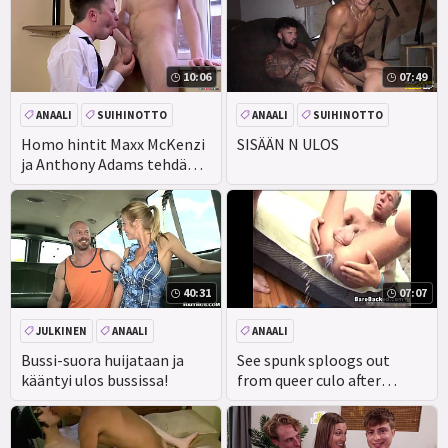
On Seksuaalisesti
austinwolf
Romanttisempaa-Miehet
10:06
07:49
ANAALI
SUIHINOTTO
ANAALI
SUIHINOTTO
ISO KULLI
RYHMÄ
JOUKKOPANO
Homo hintit Maxx McKenzi
SISÄÄN N ULOS
ja Anthony Adams tehdä
ulos ja vittu
40:31
07:07
JULKINEN
ANAALI
ANAALI
Bussi-suora huijataan ja
See spunk sploogs out
kääntyi ulos bussissa!
from queer culo after
condomless fucking