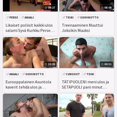
09:27
08:08
PERSE
ANAALI
TEINI
SUIHINOTTO
SUIHINOTTO
YHTENÄINEN
KYPSÄ
PERSE
Likaiset poliisit kaikki ulos
Treenaaminen Muuttui
salami Syvä Kurkku Perse
Joksikin Muuksi
Vitun fucky-fucky
10:05
00:51
ANAALI
SUIHINOTTO
CUMSHOT
TEINI
ISO KULLI
ROTUJENVÄLINEN
Eurooppalainen Asuntola
TÄTIPUOLENI meni ulos ja
kaverit tehdä ulos ja
SETÄPUOLI pani minut
CEEINJECT. GEN! EV
buttfuck rotu hardcore
rintaan.