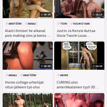
05:04
18:14
AMATÖÖRI
ANAALI
TEINI
KOLMISTAAN
KASVOJEN
MMF
ISO KULLI
Alasti ihmiset he alkavat
Justin Ja Kenzie Auttaa
pois making ulos ja kanssa
Uusia Twunk Lucas
Aron Syvä kurkku
Venyttää Ulos!
05:00
10:34
ANAALI
AMATÖÖRI
ANIME
RYHMÄ
TODELLISUUS
Homo college urheilijat
CUMING ulos
vitun jälkeen työ ulos
amerikkalainen tyyli 3D
homo sarjakuva animoituja
sarjakuvia