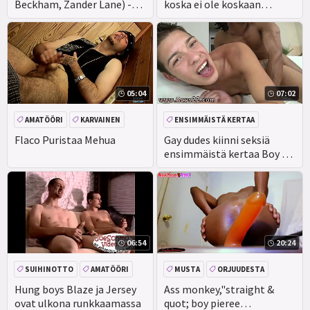
Beckham, Zander Lane) -
koska ei ole koskaan
Get Your Dick out My step
tarpeeksi aikaa mennä ulos
Son-Osa 3 -
ja tavata joku-Myfamilydick
05:04
07:02
AMATÖÖRI
KARVAINEN
ENSIMMÄISTÄ KERTAA
ROTUJENVÄLINEN
MUSTA
Flaco Puristaa Mehua
Gay dudes kiinni seksiä
ensimmäistä kertaa Boy Oh
ULKONA
Boy... Break out
06:54
20:24
SUIHINOTTO
AMATÖÖRI
MUSTA
ORJUUDESTA
CEEINJECT. GEN! EV
NYRKKINAINTI
PERSE
Hung boys Blaze ja Jersey
Ass monkey,"straight &
ovat ulkona runkkaamassa
quot; boy pieree