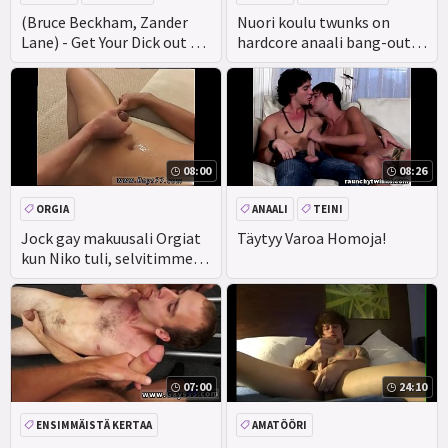
ISO KULLI
(Bruce Beckham, Zander
Nuori koulu twunks on
Lane) - Get Your Dick out My
hardcore anaali bang-out
step Son-Osa 2 -
asuntolassa
08:00
08:26
ORGIA
ANAALI
TEINI
SUIHINOTTO
PERSE
Jock gay makuusali Orgiat
Täytyy Varoa Homoja!
kun Niko tuli, selvitimme
miksi Pallit olivat
07:00
24:10
ENSIMMÄISTÄ KERTAA
AMATÖÖRI