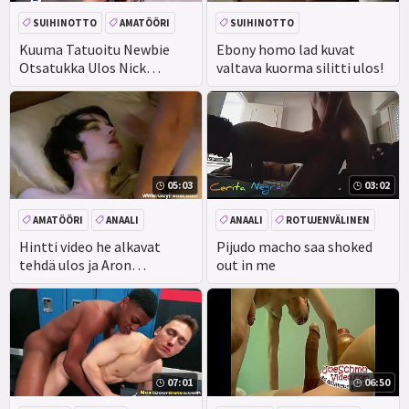
SUIHINOTTO
AMATÖÖRI
SUIHINOTTO
CEEINJECT. GEN! EV
Kuuma Tatuoitu Newbie
Ebony homo lad kuvat
Otsatukka Ulos Nick
valtava kuorma silitti ulos!
ENSIMMÄISTÄ KERTAA
Thompson
05:03
03:02
AMATÖÖRI
ANAALI
ANAALI
ROTUJENVÄLINEN
KASVOJEN
AMATÖÖRI
EEBENPUU
Hintti video he alkavat
Pijudo macho saa shoked
tehdä ulos ja Aron
out in me
Syväkurkku
07:01
06:50