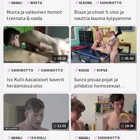
ANAALI
MUSTA
ULKONA
SUIHINOTTO
ROTUJENVÄLINEN
AMATÖÖRI
Musta ja valkoinen homot
Blaze ja olivat h. ulos ja
treenata & naida
nauttia kuuma kylpyamme
SUIHINOTTO
CEEINJECT. GEN! EV
10:05
05:00
SUIHINOTTO
SUIHINOTTO
KUSEE
KYPSÄ
AASIAN
ISO KULLI
SUIHINOTTO
Iso Kulli Aasialaiset kaverit
Suora pissaa pojat ja
heräämässä ulos
johdatus homosexual
bang-out hetero kypsä
11:01
10:05
ANAALI
ISO KULLI
ANAALI
SUIHINOTTO