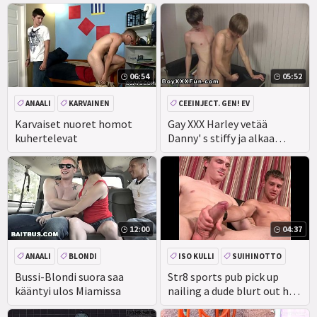
me olisi kaikki rakkaus
kohteeseen
06:54
05:52
ANAALI
KARVAINEN
CEEINJECT. GEN! EV
ISO KULLI
Karvaiset nuoret homot
Gay XXX Harley vetää
kuhertelevat
Danny' s stiffy ja alkaa
Syväkurkku
12:00
04:37
ANAALI
BLONDI
ISO KULLI
SUIHINOTTO
JULKINEN
ENSIMMÄISTÄ KERTAA
Bussi-Blondi suora saa
Str8 sports pub pick up
kääntyi ulos Miamissa
nailing a dude blurt out he
's'better than pussy &