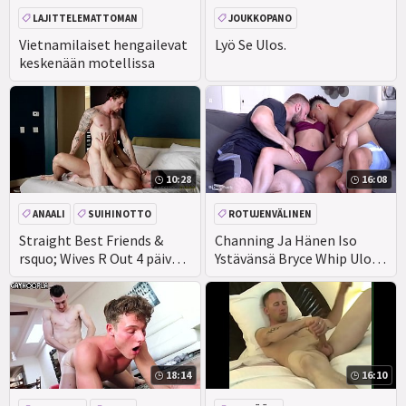
LAJITTELEMATTOMAN
JOUKKOPANO
Vietnamilaiset hengailevat
Lyö Se Ulos.
keskenään motellissa
10:28
16:08
ANAALI
SUIHINOTTO
ROTUJENVÄLINEN
KARVAINEN
ISO KULLI
KOLMISTAAN
ISO PERSE
Straight Best Friends &
Channing Ja Hänen Iso
rsquo; Wives R Out 4 päivä.
Ystävänsä Bryce Whip Ulos
MMF
Helvetin Rankkaa!!
Iso Kullit Varten Mako Vittu
18:14
16:10