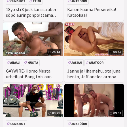
CUMSHOT
TEINI
AMATÖÖRI
AMATÖÖRI
18yo str8 jock kanssa uber-
Kai on kuuma Persereikä!
söpö auringonpolttama
Katsokaa!
saa survotaan ulos
24:13
04:42
ANAALI
MUSTA
AASIAN
AMATÖÖRI
EEBENPUU
SUIHINOTTO
ANAALI
GAYWIRE-Homo Musta
Jänne ja lihamehu, ota juna
urheilijat Bang toisiaan
bento, Jeff anelee armoa
ulos Urban Invasion!
00:21
09:58
CUMSHOT
AMATÖÖRI