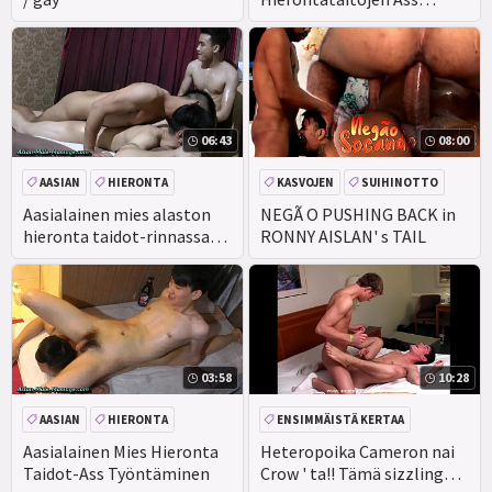
Työntäminen
06:43
08:00
AASIAN
HIERONTA
KASVOJEN
SUIHINOTTO
KOTITEKOINEN
ANAALI
Aasialainen mies alaston
NEGÃ O PUSHING BACK in
hieronta taidot-rinnassa
RONNY AISLAN' s TAIL
työntäminen
03:58
10:28
AASIAN
HIERONTA
ENSIMMÄISTÄ KERTAA
AMATÖÖRI
JULKINEN
Aasialainen Mies Hieronta
Heteropoika Cameron nai
Taidot-Ass Työntäminen
Crow ' ta!! Tämä sizzling
TODELLISUUS