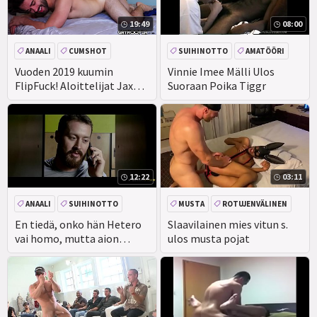
19:49
08:00
ANAALI
CUMSHOT
SUIHINOTTO
AMATÖÖRI
SUIHINOTTO
AMATÖÖRI
Vuoden 2019 kuumin
Vinnie Imee Mälli Ulos
FlipFuck! Aloittelijat Jaxon
Suoraan Poika Tiggr
Ja Robbie Painuvat
Helvettiin!
12:22
03:11
ANAALI
SUIHINOTTO
MUSTA
ROTUJENVÄLINEN
SUIHINOTTO
JULKINEN
EEBENPUU
VENÄJÄN
En tiedä, onko hän Hetero
Slaavilainen mies vitun s.
vai homo, mutta aion
ulos musta pojat
selvittää sen.