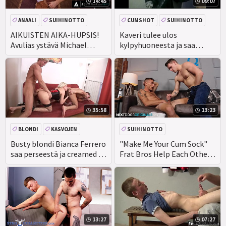
14:45
09:07
ANAALI
SUIHINOTTO
CUMSHOT
SUIHINOTTO
CEEINJECT. GEN! EV
YHTENÄINEN
AIKUISTEN AIKA-HUPSIS!
Kaveri tulee ulos
Avulias ystävä Michael
kylpyhuoneesta ja saa
TODELLISUUS
CEEINJECT. GEN! EV
Boston imee VENOM pois
jäykän kullinsa, jonka
Vaellus kaveri' s valtava
komea kaveri imee nahkaa
munaa!
35:58
13:23
BLONDI
KASVOJEN
SUIHINOTTO
SUIHINOTTO
KOLMISTAAN
CEEINJECT. GEN! EV
Busty blondi Bianca Ferrero
"Make Me Your Cum Sock"
saa perseestä ja creamed 2
Frat Bros Help Each Other
ISO KULLI
bi nastat kaikki ulos 3some
Out - NextDoorStudios
13:27
07:27