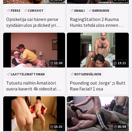
PERSE
CUMSHOT
ANAALI
KARVAINEN
AMATÖÖRI
TODELLISUUS
PERSE
Opiskelija sai hänen perse
RagingStallion 2 Kuuma
syödään ulos ja dicked yritys
Hunks tehdä ulos ennen BB
asuntolassa
Anaali
11:30
13:21
LAJITTELEMATTOMAN
ROTUJENVÄLINEN
Tutustu näihin Amatööri
Pounding out Jorge' ;s Butt
suora kaverit 4k videoita!
Raw Facial! 1 osa
See our boys like you've
never seen them before in
4K - and they' re in the Red
Section here on XVIDEOS!!
Nauttikaa! -Jay
15:33
05:04