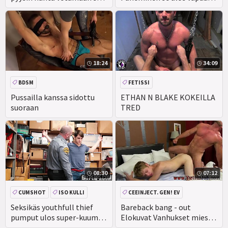
minulle! JSG
ajan asunto
18:24
34:09
BDSM
FETISSI
Pussailla kanssa sidottu
ETHAN N BLAKE KOKEILLA
suoraan
TRED
08:30
07:12
CUMSHOT
ISO KULLI
CEEINJECT. GEN! EV
SUIHINOTTO
YHTENÄINEN
Seksikäs youthfull thief
Bareback bang - out
pumput ulos super-kuuma
Elokuvat Vanhukset mies
Mälli ollessa paljas pantu
punk poika elokuva porno