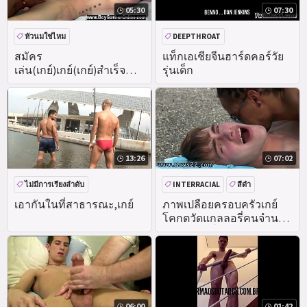
05:30
07:30
หัวนมใช่ไหม
DEEPTHROAT
สมัคร
แท็กเอเชียจีนฮาร์ดคอร์วัย
เล่น(เกย์)เกย์(เกย์)สำเร็จ
รุ่นเด็ก
ความใคร่(เกย์)คน(เกย์)
13:26
07:02
ไม่มีการเรียงลำดับ
INTERRACIAL
สีดำ
สุนัขไม่มีสัญญาณกันขโมยและ
เอากันในที่สาธารณะ,เกย์
ภาพเปลือยครอบครัวเกย์
โคกตวัดแกลลอรี่คนจำนวน
สาธารณะ
มากถาม.. นี่คือ
06:00
01:42