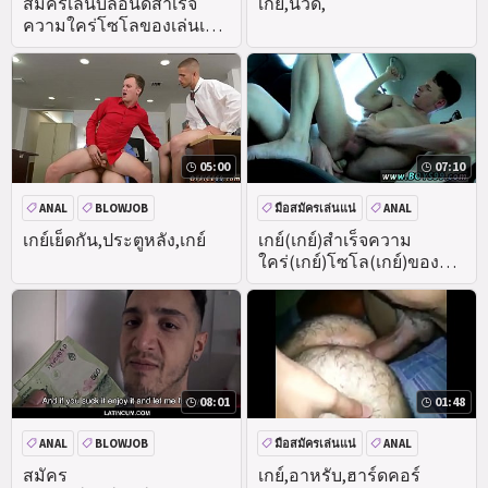
สมัครเล่นบลอนด์สำเร็จ
เกย์,นวด,
ความใคร่โซโลของเล่นเว็บ
แคม
05:00
07:10
ANAL
BLOWJOB
มือสมัครเล่นแน่
ANAL
DEEPTHROAT
เกย์เย็ดกัน,ประตูหลัง,เกย์
เกย์(เกย์)สำเร็จความ
ใคร่(เกย์)โซโล(เกย์)ของ
เล่น(เกย์)
08:01
01:48
ANAL
BLOWJOB
มือสมัครเล่นแน่
ANAL
HANDJOB
ไอ้จ้อนใหญ่
DEEPTHROAT
สมัคร
เกย์,อาหรับ,ฮาร์ดคอร์