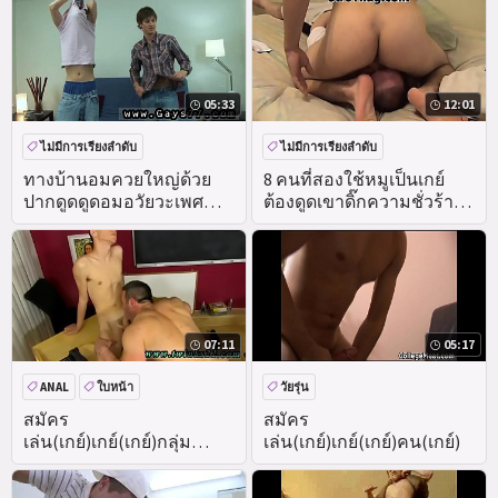
05:33
12:01
ไม่มีการเรียงลำดับ
ไม่มีการเรียงลำดับ
ทางบ้านอมควยใหญ่ด้วย
8 คนที่สองใช้หมูเป็นเกย์
ปากดูดดูดอมอวัยวะเพศ
ต้องดูดเขาดิ๊กความชั่วร้าย
ชายหนุ่มหล่ออมควย
วิทยาลัยเด็กแดง'
07:11
05:17
ANAL
ใบหน้า
วัยรุ่น
สมัคร
สมัคร
เล่น(เกย์)เกย์(เกย์)กลุ่ม
เล่น(เกย์)เกย์(เกย์)คน(เกย์)
เพศ(เกย์)คน(เกย์)