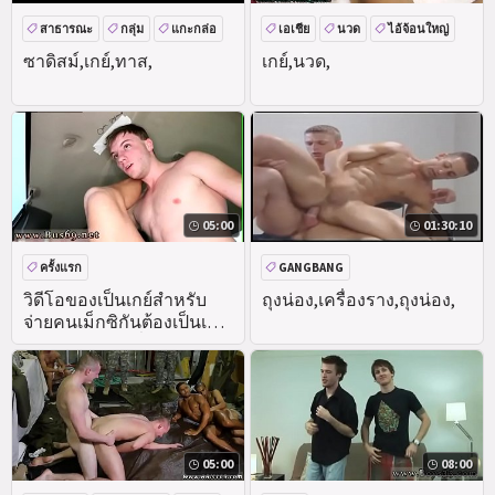
สาธารณะ
กลุ่ม
แกะกล่อ
เอเชีย
นวด
ไอ้จ้อนใหญ่
BDSM
ซาดิสม์,เกย์,ทาส,
เกย์,นวด,
05:00
01:30:10
ครั้งแรก
GANGBANG
สุนัขไม่มีสัญญาณกันขโมยและ
วิดีโอของเป็นเกย์สำหรับ
ถุงน่อง,เครื่องราง,ถุงน่อง,
จ่ายคนเม็กซิกันต้องเป็นเกย์
สาธารณะ
ความเป็นจริง
เซ็กส์ก่อนเวลาตื่นเต้นต้อง
05:00
08:00