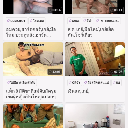
03:14
03:11
CUMSHOT
โฮมเมด
ANAL
สีดำ
INTERRACIAL
ก้นใหญ่
ก้น
BLOWJOB
อมควย,ฮาร์ดคอร์,เกย์,มือ
ส.ค. เกย์,มือใหม่,เกย์เย็ด
ใหม่ ประตูหลัง,ฮาร์ด
กัน,โชว์เดี่ยว
คอร์,เกย์,หลังอาน!! หลั่งใน
ตูด,กลืน,
12:08
07:07
ไม่มีการเรียงลำดับ
ORGY
มือสมัครเล่นแน่
แฮ
ใบหน้า
แท็ก 8 มิติซาดิสม์จับมัดรุม
เงินสด,เกย์,
เย็ดผู้หญิงเป็นใหญ่แปลกๆ
แนวประจานการลงโทษตบ
ตูดจับมัด