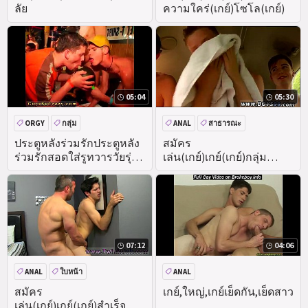
ลัย
ความใคร่(เกย์)โซโล(เกย์)
05:04
05:30
ORGY
กลุ่ม
ANAL
สาธารณะ
DEEPTHROAT
ประตูหลังร่วมรักประตูหลัง
สมัคร
ร่วมรักสอดใส่รูทวารวัยรุ่น
เล่น(เกย์)เกย์(เกย์)กลุ่ม
วัยรุ่น
เพศ(เกย์)คน(เกย์)
07:12
04:06
ANAL
ใบหน้า
ANAL
สมัคร
เกย์,ใหญ่,เกย์เย็ดกัน,เย็ดสาว
เล่น(เกย์)เกย์(เกย์)สำเร็จ