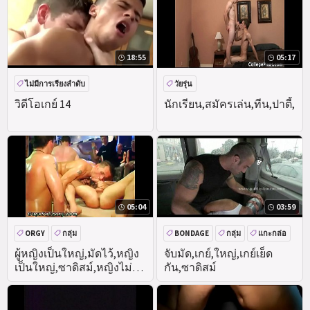
18:55
05:17
ไม่มีการเรียงลำดับ
วัยรุ่น
วิดีโอเกย์ 14
นักเรียน,สมัครเล่น,ทีน,ปาตี้,
05:04
03:59
ORGY
กลุ่ม
BONDAGE
กลุ่ม
แกะกล่อ
BDSM
ผู้หญิงเป็นใหญ่,มัดไว้,หญิง
จับมัด,เกย์,ใหญ่,เกย์เย็ด
เป็นใหญ่,ซาดิสม์,หญิงไม่โป๊
กัน,ซาดิสม์
ชายโป๊,