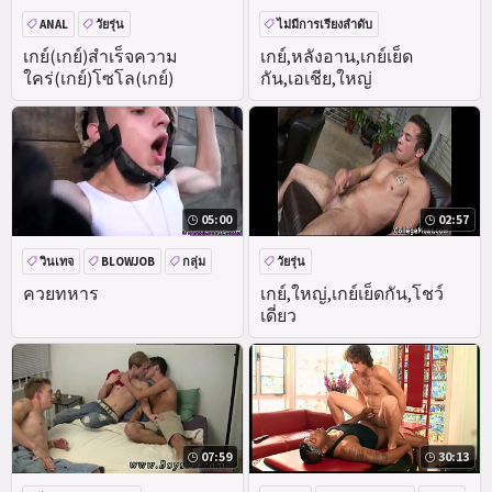
ANAL
วัยรุ่น
ไม่มีการเรียงลำดับ
เกย์(เกย์)สำเร็จความ
เกย์,หลังอาน,เกย์เย็ด
ใคร่(เกย์)โซโล(เกย์)
กัน,เอเชีย,ใหญ่
05:00
02:57
วินเทจ
BLOWJOB
กลุ่ม
วัยรุ่น
สุนัขไม่มีสัญญาณกันขโมยและ
ควยทหาร
เกย์,ใหญ่,เกย์เย็ดกัน,โชว์
เดี่ยว
07:59
30:13