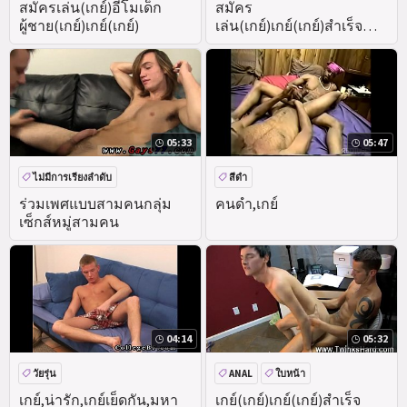
สมัครเล่น(เกย์)อีโมเด็ก
สมัคร
ผู้ชาย(เกย์)เกย์(เกย์)
เล่น(เกย์)เกย์(เกย์)สำเร็จ
ความใคร่(เกย์)โซโล
05:33
05:47
ไม่มีการเรียงลำดับ
สีดำ
ร่วมเพศแบบสามคนกลุ่ม
คนดำ,เกย์
เซ็กส์หมู่สามคน
04:14
05:32
วัยรุ่น
ANAL
ใบหน้า
เกย์,น่ารัก,เกย์เย็ดกัน,มหา
เกย์(เกย์)เกย์(เกย์)สำเร็จ