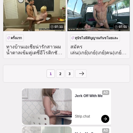
07:11
07:01
ครั้งแรก
สุนัขไม่มีสัญญาณกันขโมยและ
สาธารณะ
ความเป็นจริง
ทางบ้านเอเชียน่ารักสาวผม
สมัคร
น้ำตาลเข้มคู่เดซี่อีโรติกชัก
เล่น(เกย์)เกย์(เกย์)คน(เกย์)ก
ให้แนวทางบ้าน
ลางแจ้ง(เกย์)
1
2
3
AD
Jerk Off With Me
Strip.chat
AD