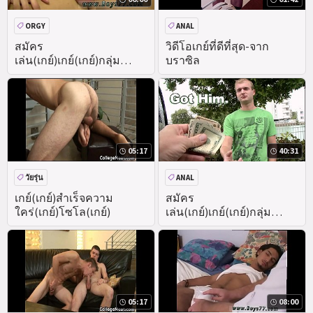
ORGY
ANAL
สุนัขไม่มีสัญญาณกันขโมยและ
สมัคร
วิดีโอเกย์ที่ดีที่สุด-จาก
เล่น(เกย์)เกย์(เกย์)กลุ่ม
บราซิล
ก้นใหญ่
ก้น
เพศ(เกย์)สำเร็จความใคร่
05:17
40:31
วัยรุ่น
ANAL
เกย์(เกย์)สำเร็จความ
สมัคร
ใคร่(เกย์)โซโล(เกย์)
เล่น(เกย์)เกย์(เกย์)กลุ่ม
เพศ(เกย์)กลางแจ้ง (วิดีโอ
เต็ม)
05:17
08:00