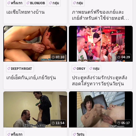
ครั้งแรก
BLOWJOB
กลุ่ม
กลุ่ม
เครื่องแบบ
เอเชียไทยทางบ้าน
ภาพยนตร์ฟรีของเกย์และ
เกย์สำหรับค่าใช้จ่ายหอพัก
โรงเรียนราคาคร่อมแดเนีย
ล'
07:10
04:29
DEEPTHROAT
ORGY
กลุ่ม
เกย์เย็ดกัน,เกย์,เกย์วัยรุ่น
ประตูหลังร่วมรักประตูหลัง
สอดใส่รูทวารวัยรุ่นวัยรุ่น
11:54
05:17
ครั้งแรก
วัยรุ่น