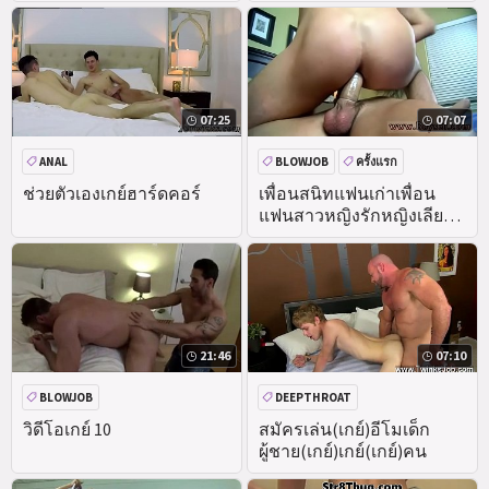
ชายอิสระ-สำหรับ-ทั้เป็นเกย์
จะเล่นพวกเรา
สื่อลามกเด็กชาย,อย่างไร
07:25
07:07
ANAL
BLOWJOB
ครั้งแรก
มือสมัครเล่นแน่
ช่วยตัวเองเกย์ฮาร์ดคอร์
เพื่อนสนิทแฟนเก่าเพื่อน
แฟนสาวหญิงรักหญิงเลีย
ร่องสวาทรูสวาท
21:46
07:10
BLOWJOB
DEEPTHROAT
วิดีโอเกย์ 10
สมัครเล่น(เกย์)อีโมเด็ก
ผู้ชาย(เกย์)เกย์(เกย์)คน