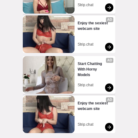
Strip.chat
AD
Enjoy the sexiest 
webcam site
Strip.chat
AD
Start Chatting 
With Horny 
Models
Strip.chat
AD
Enjoy the sexiest 
webcam site
Strip.chat