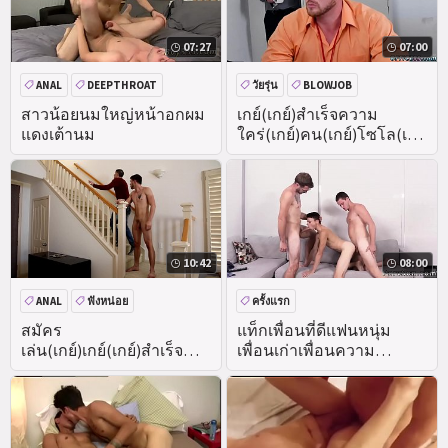
07:27
07:00
ANAL
DEEPTHROAT
วัยรุ่น
BLOWJOB
อายุยังไม่ถึงเกณฑ์
สาวน้อยนมใหญ่หน้าอกผม
เกย์(เกย์)สำเร็จความ
แดงเต้านม
ใคร่(เกย์)คน(เกย์)โซโล(เกย์
)
10:42
08:00
ANAL
ฟังหน่อย
ครั้งแรก
ไอ้จ้อนใหญ่
สองสาม
สมัคร
แท็กเพื่อนที่ดีแฟนหนุ่ม
เล่น(เกย์)เกย์(เกย์)สำเร็จ
เพื่อนเก่าเพื่อนความ
ความใคร่(เกย์)คน(เกย์)
ละเอียดสูงหนุ่มหล่อ