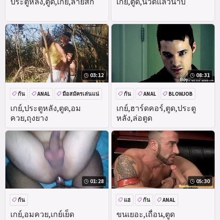
ประตูหลัง,ตูด,เกย์,ลายสัก
เกย์,ตูด,นวดแล้วนาบ
03:12
08:31
ก้น
ANAL
มือสมัครเล่นแน่
ก้น
ANAL
BLOWJOB
กลุ่ม
HANDJOB
เกย์,ประตูหลัง,ตูด,อม
เกย์,ฮาร์ดคอร์,ตูด,ประตู
ควย,ถุงยาง
หลัง,ล่อตูด
01:28
05:30
ก้น
แฮ
ก้น
ANAL
เกย์,อมควย,เกย์เย็ด
ขนเยอะ,เถื่อน,ตูด