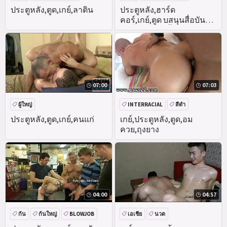
ชายแก่
FEMDOM
ประตูหลัง,ตูด,เกย์,ลาติน
ประตูหลัง,ฮาร์ด
คอร์,เกย์,ตูด บสนุนสื่อบันทึก
เสียงในภาษานี้
07:00
07:03
ผู้ใหญ่
INTERRACIAL
สีดำ
สุนัขไม่มีสัญญาณกันขโมยและ
ประตูหลัง,ตูด,เกย์,คนแก่
เกย์,ประตูหลัง,ตูด,อม
ควย,ถุงยาง
สาธารณะ
04:00
04:57
ก้น
ก้นใหญ่
BLOWJOB
เอเชีย
นวด
BDSM