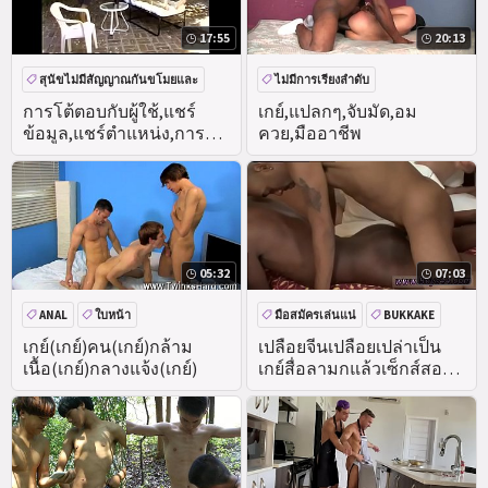
17:55
20:13
สุนัขไม่มีสัญญาณกันขโมยและ
ไม่มีการเรียงลำดับ
BLOWJOB
เครื่องแบบ
การโต้ตอบกับผู้ใช้,แชร์
เกย์,แปลกๆ,จับมัด,อม
ข้อมูล,แชร์ตำแหน่ง,การซื้อ
ควย,มืออาชีพ
คลาสสิค
แบบดิจิทัล
05:32
07:03
ANAL
ใบหน้า
มือสมัครเล่นแน่
BUKKAKE
เกย์(เกย์)คน(เกย์)กล้าม
เปลือยจีนเปลือยเปล่าเป็น
เนื้อ(เกย์)กลางแจ้ง(เกย์)
เกย์สื่อลามกแล้วเซ็กส์สอด
ท่ออีโมจากคุกต้องแตก