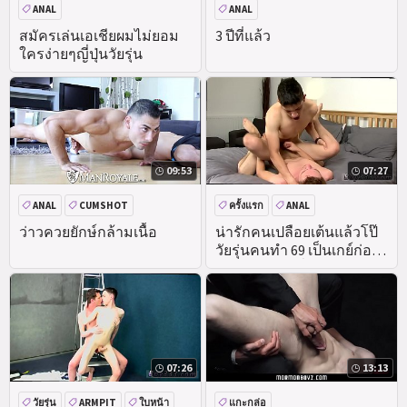
ANAL
ANAL
สมัครเล่นเอเชียผมไม่ยอม
3 ปีที่แล้ว
ใครง่ายๆญี่ปุ่นวัยรุ่น
09:53
07:27
ANAL
CUMSHOT
ครั้งแรก
ANAL
BLOWJOB
DEEPTHROAT
ว่าวควยยักษ์กล้ามเนื้อ
น่ารักคนเปลือยเต้นแล้วโป๊
วัยรุ่นคนทำ 69 เป็นเกย์ก่อน-
เคยเวลาแดนนี่
07:26
13:13
วัยรุ่น
ARMPIT
ใบหน้า
แกะกล่อ