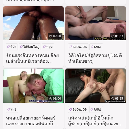
เพศ(เกย์)
05:00
05:32
สีดำ
ไอ้จ้อนใหญ่
กลุ่ม
BLOWJOB
ANAL
สุนัขไม่มีสัญญาณกันขโมยและ
ร้อนแรงจีนทหารคนเปลือย
วิดีโอใหม่รัฐอิสลามขู่โจมตี
เปล่าเป็นเกย์เวลาต้อง
ทำเนียบขาว,
จัดการกับคนคนใหม่เนื้อ
08:00
05:35
หมอ
BLOWJOB
ANAL
หมอเปลือยกายฮาร์ดคอร์
สมัครเล่น(เกย์)อีโมเด็ก
และร่างกายกองทัพเกย์ใน
ผู้ชาย(เกย์)เกย์(เกย์)คน เขา