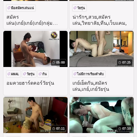
มือสมัครเล่นแน่
วัยรุ่น
สมัคร
น่ารักๆ,สวย,สมัคร
เล่น(เกย์)เกย์(เกย์)กลุ่ม
เล่น,วิทยาลัย,ทีน,เว็บแคม,
เพศ(เกย์)กลางแจ้ง
05:00
07:25
ANAL
วัยรุ่น
ก้น
ไม่มีการเรียงลำดับ
VOYEUR
อมควยฮาร์ดคอร์วัยรุ่น
เกย์เย็ดกัน,สมัคร
เล่น,เกย์,เกย์วัยรุ่น
07:11
07:10