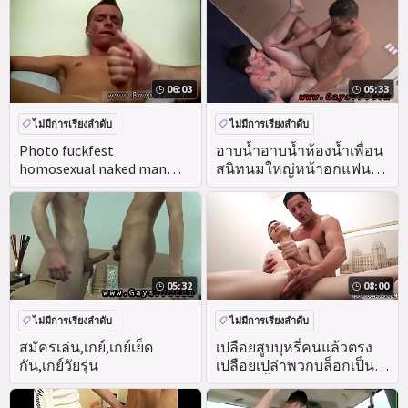
06:03
05:33
ไม่มีการเรียงลำดับ
ไม่มีการเรียงลำดับ
Photo fuckfest
อาบน้ำอาบน้ำห้องน้ำเพื่อน
homosexual naked man
สนิทนมใหญ่หน้าอกแฟน
made in china and cum
เก่าเพื่อนแฟนสาวบด
ejaculation gallery porno
xxx
05:32
08:00
ไม่มีการเรียงลำดับ
ไม่มีการเรียงลำดับ
สมัครเล่น,เกย์,เกย์เย็ด
เปลือยสูบบุหรี่คนแล้วตรง
กัน,เกย์วัยรุ่น
เปลือยเปล่าพวกบล็อกเป็น
เกย์เคยตั้งแต่เขา