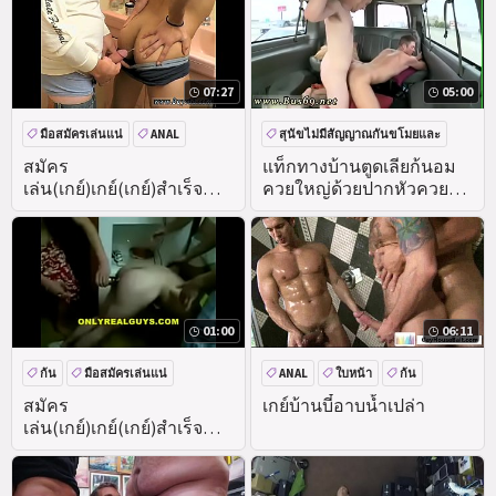
07:27
05:00
มือสมัครเล่นแน่
ANAL
สุนัขไม่มีสัญญาณกันขโมยและ
ใบหน้า
ถูกกระตุ้นทางเพศโดย
สาธารณะ
ความเป็นจริง
สมัคร
แท็กทางบ้านตูดเลียก้นอม
เล่น(เกย์)เกย์(เกย์)สำเร็จ
ควยใหญ่ด้วยปากหัวควย
ความใคร่(เกย์)โซโล
เลียตูดดูดเอาก้น
01:00
06:11
ก้น
มือสมัครเล่นแน่
ANAL
ใบหน้า
ก้น
โฮมเมด
BLOWJOB
สมัคร
เกย์บ้านบี๋อาบน้ำเปล่า
เล่น(เกย์)เกย์(เกย์)สำเร็จ
ความใคร่(เกย์)โซโล