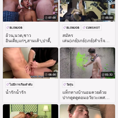
07:00
05:00
BLOWJOB
BLOWJOB
CUMSHOT
สาธารณะ
อ้วน,นวด,ชาว
สมัคร
อินเดีย,แก่ๆ,สามเส้า,ปาตี้,
เล่น(เกย์)เกย์(เกย์)สำเร็จ
ความใคร่(เกย์)โซโล
08:00
01:32
ไม่มีการเรียงลำดับ
วัยรุ่น
สุนัขไม่มีสัญญาณกันขโมยและ
น้ำรักน้ำรัก
แท็กทางบ้านอมควยด้วย
ปากดูดดูดอมอวัยวะเพศ
ไอ้จ้อนใหญ่
ชายหนุ่มหล่ออมควย