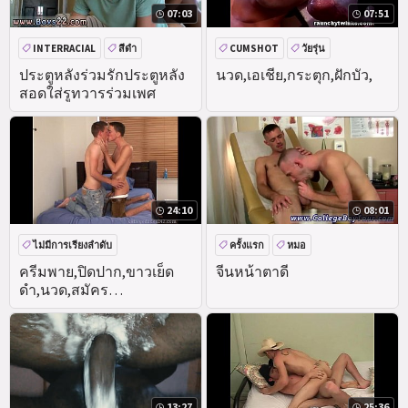
07:03
07:51
INTERRACIAL
สีดำ
CUMSHOT
วัยรุ่น
สุนัขไม่มีสัญญาณกันขโมยและ
BLOWJOB
HANDJOB
ประตูหลังร่วมรักประตูหลัง
นวด,เอเชีย,กระตุก,ฝักบัว,
สอดใส่รูทวารร่วมเพศ
สาธารณะ
24:10
08:01
ไม่มีการเรียงลำดับ
ครั้งแรก
หมอ
ครีมพาย,ปิดปาก,ขาวเย็ด
จีนหน้าตาดี
ดำ,นวด,สมัคร
เล่น,แก่ๆ,กระตุก,รุ่นแม่เย็ด
รุ่นลูก,
13:27
25:36