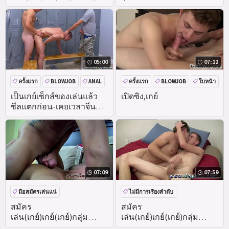
)
05:00
07:12
ครั้งแรก
BLOWJOB
ANAL
ครั้งแรก
BLOWJOB
ใบหน้า
DEEPTHROAT
เป็นเกย์เซ็กส์ของเล่นแล้ว
เปิดซิง,เกย์
ซีลแตกก่อน-เคยเวลาจีน
วีดีโอพิเศษการฝึก
07:09
07:59
มือสมัครเล่นแน่
ไม่มีการเรียงลำดับ
สมัคร
สมัคร
เล่น(เกย์)เกย์(เกย์)กลุ่ม
เล่น(เกย์)เกย์(เกย์)กลุ่ม
เพศ(เกย์)คน(เกย์)
เพศ(เกย์)สำเร็จความใคร่