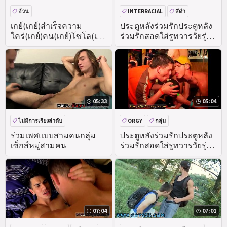
อ้วน
INTERRACIAL
สีดำ
สุนัขไม่มีสัญญาณกันขโมยและ
สุนัขไม่มีสัญญาณกันขโมยและ
เกย์(เกย์)สำเร็จความ
ประตูหลังร่วมรักประตูหลัง
ใคร่(เกย์)คน(เกย์)โซโล(เกย์
ร่วมรักสอดใส่รูทวารวัยรุ่น
สาธารณะ
ความเป็นจริง
สาธารณะ
)
วัยรุ่น
05:33
05:04
ไม่มีการเรียงลำดับ
ORGY
กลุ่ม
ร่วมเพศแบบสามคนกลุ่ม
ประตูหลังร่วมรักประตูหลัง
เซ็กส์หมู่สามคน
ร่วมรักสอดใส่รูทวารวัยรุ่น
วัยรุ่น
07:04
07:01