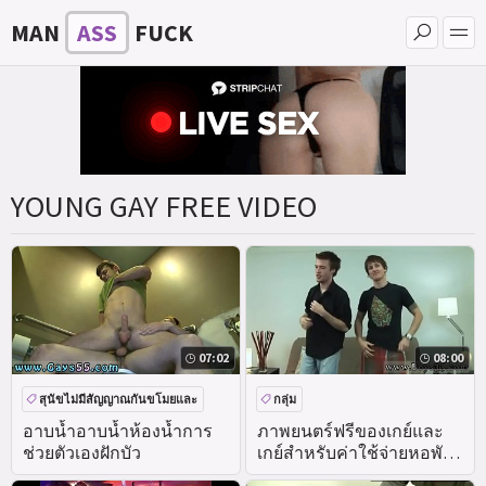
MAN
ASS
FUCK
YOUNG GAY FREE VIDEO
07:02
08:00
สุนัขไม่มีสัญญาณกันขโมยและ
กลุ่ม
สาธารณะ
ความเป็นจริง
อาบน้ำอาบน้ำห้องน้ำการ
ภาพยนตร์ฟรีของเกย์และ
ช่วยตัวเองฝักบัว
เกย์สำหรับค่าใช้จ่ายหอพัก
โรงเรียนราคาคร่อมแดเนีย