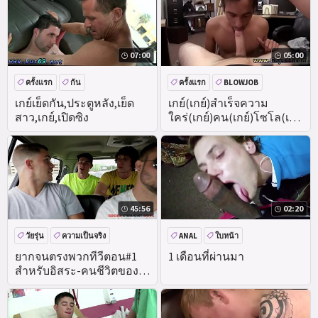
07:00
05:00
ครั้งแรก
ก้น
ครั้งแรก
BLOWJOB
สุนัขไม่มีสัญญาณกันขโมยและ
สาธารณะ
ความเป็นจริง
เกย์เย็ดกัน,ประตูหลัง,เย็ด
เกย์(เกย์)สำเร็จความ
สาว,เกย์,เปิดซิง
ใคร่(เกย์)คน(เกย์)โซโล(เกย์
สาธารณะ
)
45:56
02:20
วัยรุ่น
ความเป็นจริง
ANAL
ใบหน้า
มือสมัครเล่นแน่
INTERRACIAL
BLOWJOB
ยากจนตรงพวกทีวีตอน#1
1 เดือนที่ผ่านมา
สำหรับอิสระ-คนชีวิตของ
เป็นเกย์ลว่อน