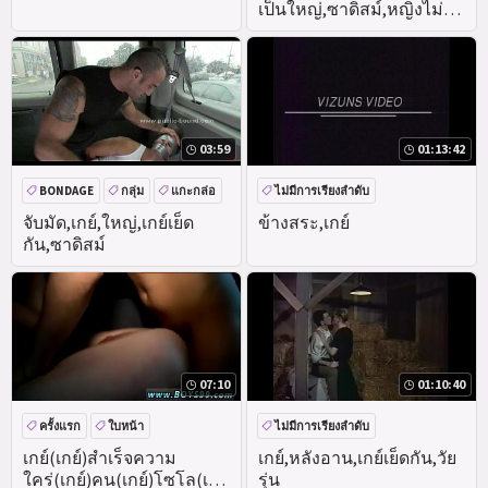
เป็นใหญ่,ซาดิสม์,หญิงไม่โป๊
ชายโป๊,
03:59
01:13:42
BONDAGE
กลุ่ม
แกะกล่อ
ไม่มีการเรียงลำดับ
BDSM
จับมัด,เกย์,ใหญ่,เกย์เย็ด
ข้างสระ,เกย์
กัน,ซาดิสม์
07:10
01:10:40
ครั้งแรก
ใบหน้า
ไม่มีการเรียงลำดับ
DEEPTHROAT
เกย์(เกย์)สำเร็จความ
เกย์,หลังอาน,เกย์เย็ดกัน,วัย
ใคร่(เกย์)คน(เกย์)โซโล(เกย์
รุ่น