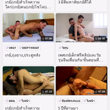
ถูกกระตุ้นทางเพศโดย
ฉี่
เกย์(เกย์)สำเร็จความ
3 มิติมหาลัยเกย์ดีโด้
ใคร่(เกย์)คน(เกย์)โซโล(เกย์
)
07:06
08:00
ORGY
DEEPTHROAT
วัยรุ่น
เกย์,ถุงยาง,ประตูหลัง
เพศเกย์เด็กฟรีคลิปและวัย
รุ่นจีนเพื่อนกัน'ขั้นตอนที่พี่
ชายคาลฮูน
07:10
07:09
ANAL
ใบหน้า
มือสมัครเล่นแน่
ใบหน้า
เกย์(เกย์)สำเร็จความ
5 ปีที่ผ่านมา