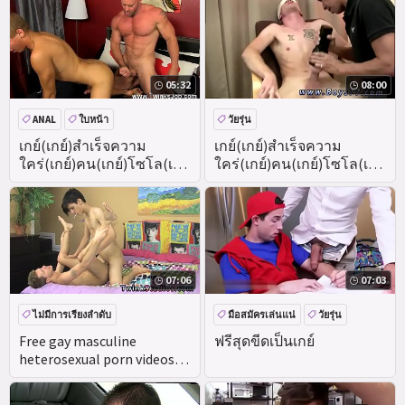
05:32
08:00
ANAL
ใบหน้า
วัยรุ่น
DEEPTHROAT
เกย์(เกย์)สำเร็จความ
เกย์(เกย์)สำเร็จความ
ใคร่(เกย์)คน(เกย์)โซโล(เกย์
ใคร่(เกย์)คน(เกย์)โซโล(เกย์
)
)
07:06
07:03
ไม่มีการเรียงลำดับ
มือสมัครเล่นแน่
วัยรุ่น
BLOWJOB
ANAL
Free gay masculine
ฟรีสุดขีดเป็นเกย์
heterosexual porn videos
Jae Landen and Keith
Conner are