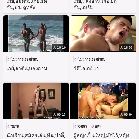
เกย์,อมควย,เกย์เย็ด
เกย์,หลังอาน,เกย์เย็ด
กัน,ประตูหลัง
กัน,เอเชีย
10:10
18:55
ไม่มีการเรียงลำดับ
ไม่มีการเรียงลำดับ
เกย์,ลาติน,หลังอาน
วิดีโอเกย์ 14
05:17
05:04
วัยรุ่น
ORGY
กลุ่ม
นักเรียน,สมัครเล่น,ทีน,ปาตี้,
ผู้หญิงเป็นใหญ่,มัดไว้,หญิง