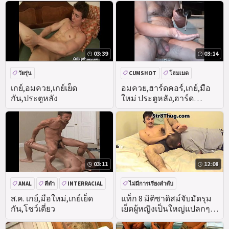
03:39
03:14
วัยรุ่น
CUMSHOT
โฮมเมด
ก้นใหญ่
ก้น
เกย์,อมควย,เกย์เย็ด
อมควย,ฮาร์ดคอร์,เกย์,มือ
กัน,ประตูหลัง
ใหม่ ประตูหลัง,ฮาร์ด
คอร์,เกย์,หลังอาน!! หลั่งใน
ตูด,กลืน,
03:11
12:08
ANAL
สีดำ
INTERRACIAL
ไม่มีการเรียงลำดับ
BLOWJOB
ส.ค. เกย์,มือใหม่,เกย์เย็ด
แท็ก 8 มิติซาดิสม์จับมัดรุม
กัน,โชว์เดี่ยว
เย็ดผู้หญิงเป็นใหญ่แปลกๆ
แนวประจานการลงโทษตบ