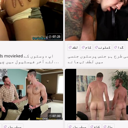
07:25
گدا
کھلونے
کام
لطف
ی طرح ہم جنس پرستوں جنسی
میں لطف تہھانے
لئے آخر فیسٹیول میں چی
hued عجی
07:00
بال
کام
پہلی بار
پہلی بار