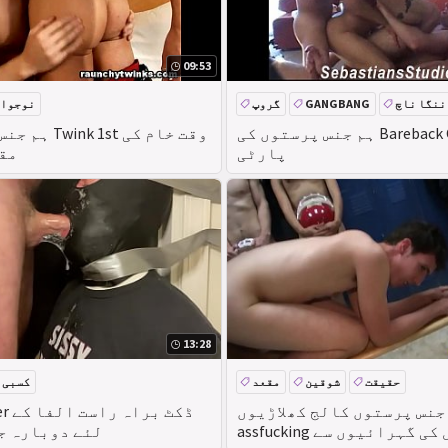
09:53
ننگا ناچ
GANGBANG
گروپ
نوجوا
بڑا لنڈ
دنیا بھر کےٹینڈر
ہم جنس پرستوں کی Bareback Creampie
ہم جنس پرستوں 
پارٹی
reback
13:28
حقیقت
شوقین
مقعد
کسبی
جنس پرستوں کالج کھلاڑیوں
ucker
assfuck دل کی گہرائیوں سے
لئے دوبارہ ج