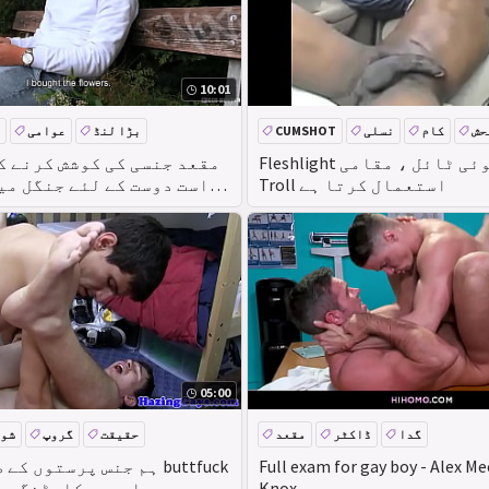
10:01
حش
کام
نسلی
CUMSHOT
بڑا لنڈ
عوامی
Fleshlight کے لئے کوئی ٹائل ، مقامی
مقعد جنسی کی کوشش کرنے ک
Troll استعمال کرتا ہے
راست دوست کے لئے جنگل می
دہ اور پرسکون آخر جگہ-چیک 
05:00
گدا
ڈاکٹر
مقعد
حقیقت
گروپ
شو
Full exam for gay boy - Alex M
ہم جنس پرستوں کے طالب ع
Knox
اور ریکارڈنگ می