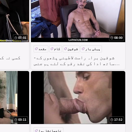
07:01
08:00
پہلی بار
شوقین
کام
مقعد
- شوقین براہ راست لاطینی پٹھوں کے
کسی نہ کس
ساتھ ادا کی نقد رقم کے لئے ہم جنس
پرستوں جنسی
03:11
17:52
ناچھانٹا ہوا