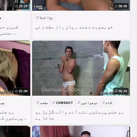
25:29
08:06
بڑا لنڈ
ف
خوبصورت دھند ریان راز مشت زنی
جنسی 
07:09
05:30
کام
نوجوانوں
CUMSHOT
مقعد
چہ
ہم جنس پرستوں نئے آنے والے گڑبڑ ہو
ہم جنس
جاتا ہے
پرستوں کے