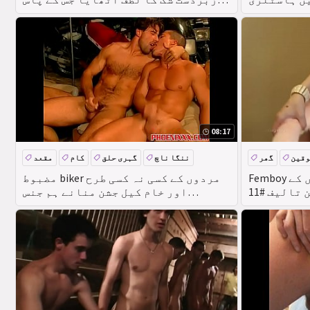
بہت سارے ٹیٹو ہیں ۔
08:17
وقین
گھر
ننگا ناچ
گہری حلق
کام
مقعد
Femboy ایڈیشن: ہم جنس پرستوں کے
مضبوط biker مردوں کے کسی نہ کسی طرح
تالیف #11
اور خام کیل جشن منانے ہم جنس
پرستوں آخر-a-thon