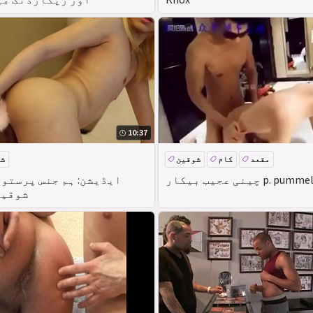
10:37
مقعد
کام
شوقین
ش
 p. pummel caboose
شوقین 