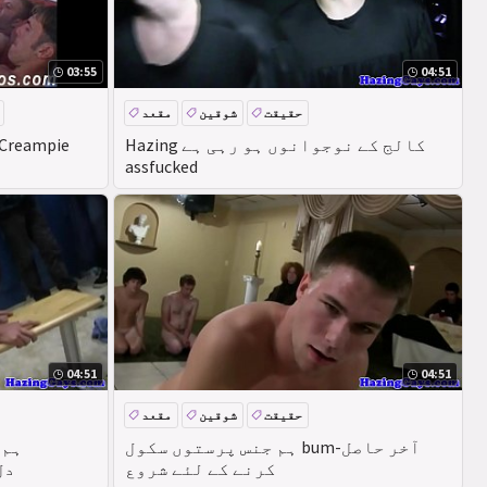
03:55
04:51
حقیقت
شوقین
مقعد
Hazing کالج کے نوجوانوں ہو رہی ہے
assfucked
04:51
04:51
حقیقت
شوقین
مقعد
ہم جنس پرستوں سکول bum-آخر حاصل
ہم 
کرنے کے لئے شروع
ing