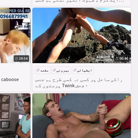
پرستوں ، اتارنا Fucking-حقیقت
دوستوں
19:54
00:40
ایشیائی
بیرونی
مقعد
راکی ساحل پر کسی نہ کسی طرح ہم جنس
چینی عجیب بیکار
پرستوں کے Twink فحش -