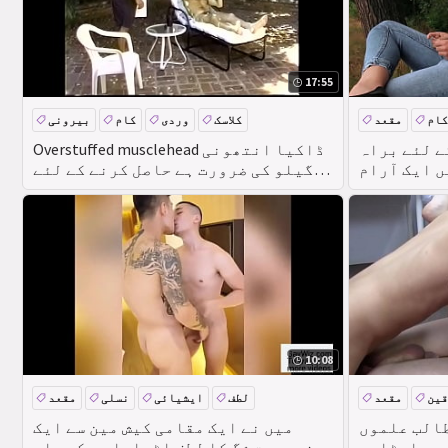
17:55
کام
مقعد
کلاسک
وردی
کام
بیرونی
ے لئے براہ
Overstuffed musclehead ڈاکیا انتھونی
ں ایک آرام
گیلو کی ضرورت ہے حاصل کرنے کے لئے
ہنٹر 547
ایک اعتراف کے بارے میں ترسیل کی
جگہ سے آدمی لے سورج ننگی
10:08
قین
مقعد
لطف
ایشیائی
نسلی
مقعد
لموں buttfuck
میں نے ایک مقامی کیش مین سے ایک
ں ہاسٹلری
زبردست شگ کا لطف اٹھایا جس کے پاس