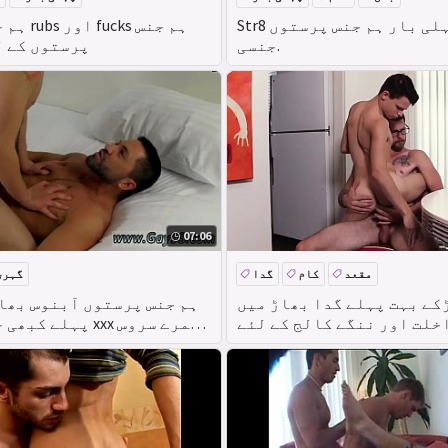
Str8 ملک دوست پہلی بار ہم جنس پرستوں
ہم جنس پر
جنسی.
پرستوں کے ل
07:06
مقعد
کام
گدا
گہری
کے بہت پہلے گدا بھاڑ میں
ہم جنس پرستوں آبنوس بھا
خلت اور ننگے کالج کے لئے
پہلے کبھی جنسی فلم
مفت ہم جنس پرستوں کے بعد
کے ساتھ زیادہ سے