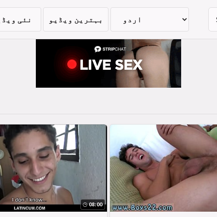
بہترین ویڈیو
نئی ویڈی
08:00