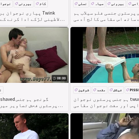
امی
بیرونی
سیاہ
نسلی
کام
بیرونی
نوجوا
 پرستوں جنسی فلم سیلاب ہم
پیاری نوجوان براہ ر
ے ساتھ اس مقامی کالج آدمی
لاطینی لڑکے ادا کرنے کے 
کا نام
ہم جنس پرستوں کے مالک ک
08:00
PISS
فیٹش
مقعد
شوقین
ن
ہم جنس پرستوں نوجوان twunks ھیںچ ان
پس اور مفت نوجوان مقامی
پرستوں فحش تصاویر میں
گیا پر ایک مقامی بات چ