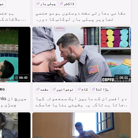
ڈاکٹر
پہلی بار
عو
مقامی بھارتی مفت دوستوں ہومو جنسی
ہم جنس
تصاویر پہلی بار لوکاس کا دورہ
ملاقات ک
06:43
08:01
بڑا لنڈ
کام
نوجوانوں
مقعد
ING
دو افسران کے مابین ایک سمجھوتہ کیا
جاتا ہے تاکہ یہ یقینی بنایا جاسکے
چمڑی وا
کہ تنازعہ کام کی جگہ کو متاثر نہیں
کرتا ہے ۔ آگے بڑھ رہے ہیں-ارگوس ،
ویسلی ووڈس