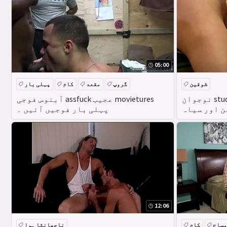
05:00
شوقین
گروپ
مقعد
کام
پہلی بار
نوجوان studs movieked اپ دوستوں کے
آبنوس فوجی assfuck عجیب movietures
ن اور سیاہ
پہلی بار فوجیں آئیں ۔
ب فٹ بال
12:06
مساج
کام
ناچھانٹا ہوا