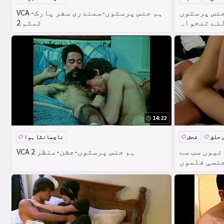
ستوں rubs اور fucks ہم جنس
VCA ہم جنس پرستوں-سمندری سفر پارک-
ئے تنخواہ
ٹمٹم 2
14:22
 حلق
فحش
ناچھانٹا ہوا
ئیوں سب سے
VCA ہم جنس پرستوں-جشن-منظر 2
وں xxx کمرے سروس
 زیادہ ایک