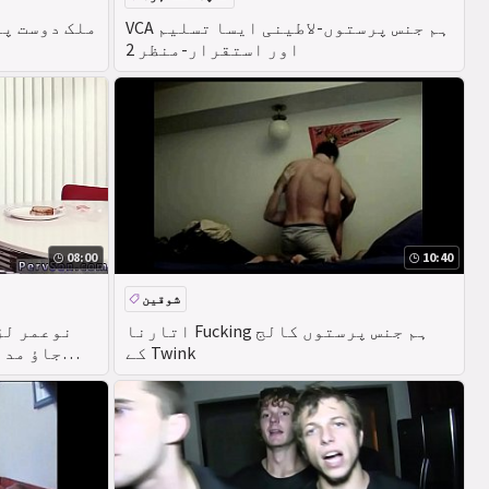
VCA ہم جنس پرستوں-لاطینی ایسا تسلیم
اور استقرار-منظر 2
08:00
10:40
شوقین
اتارنا Fucking ہم جنس پرستوں کالج
نوعمر لڑ
کے Twink
جاؤ مدا