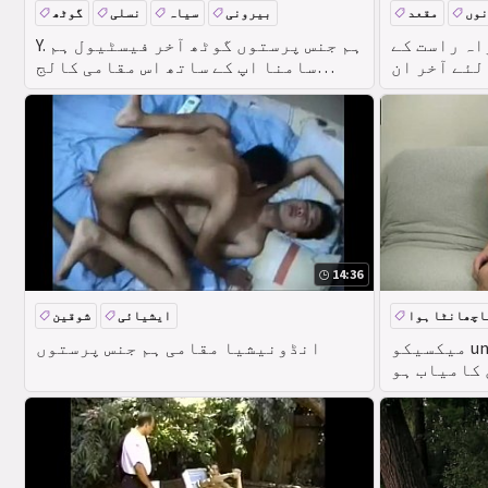
نوں
مقعد
بیرونی
سیاہ
نسلی
گوٹھ
است کے Twink
Y. ہم جنس پرستوں گوٹھ آخر فیسٹیول ہم
لئے آخر ان
سامنا اپ کے ساتھ اس مقامی کالج
ی ویب سائٹ
لڑکے کا نام
پر پی او وی
14:36
اچھانٹا ہوا
ایشیائی
شوقین
میکسیکو unshaved گونجو ہم جنس
انڈونیشیا مقامی ہم جنس پرستوں
 کامیاب ہو
یت کے کمرے