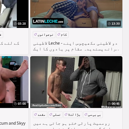
03:28
13:30
کام
نوجوانوں
ف
شوقین
دنیا بھر کےٹینڈرز اور ہینڈل
لاطینی Leche - دو لاطینی مکھیچوس اپنے
پرانے پسندیدہ مقام پر یادوں کا ایک
بالکل نیا سیٹ بنائیں
07:00
00:45
بی بی سی
بڑا لنڈ
نسلی
مقعد
روممیٹ پارٹی ختم ہو جاتی ہے میں
ecum and Skyy
ایک گرم ، شہوت انگیز نسلی ہم جنس