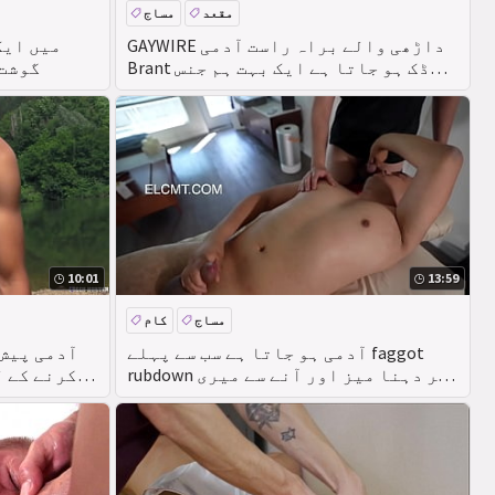
مقعد
مساج
GAYWIRE داڑھی والے براہ راست آدمی
Brant ڈک ہو جاتا ہے ایک بہت ہم جنس
گوشت 
پرستوں مساج
10:01
13:59
مساج
کام
عوامی
آدمی ہو جاتا ہے سب سے پہلے faggot
rubdown پر دہنا میز اور آنے سے میری
کرنے کے ل
manmeat میں ان ماؤس
میں بدلے میں