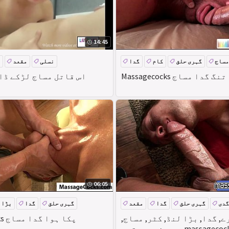
14:45
مساج
گہری حلق
کام
گدا
نسلی
مقعد
Massagecocks تنگ گدا مساج
اس قاتل مساج لڑکے ڈال
06:05
گدی
گہری حلق
گدا
مقعد
گہری حلق
گدا
بڑا 
, گدا, بڑا لنڈ, کٹر, مساج,
Massagecocks پکا ہوا گدا مساج