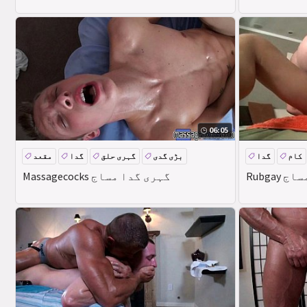
06:05
کام
گدا
بڑی گدی
گہری حلق
گدا
مقعد
 مساج
Massagecocks گہری گدا مساج