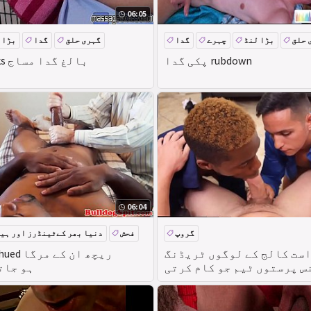
06:05
 حلق
بڑا لنڈ
چہرے
گدا
گہری حلق
گدا
بڑا 
پکی گدا rubdown
Massagecocks بالغ گدا مساج
06:04
گروپ
فحش
دنیا بھر کےٹینڈرز اور ہی
ست کالج کے لوگوں ٹریڈنگ
س پرستوں ٹیم جو کام کرتی
tugged ہو 
ہے