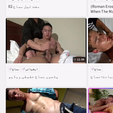
مساج
(Roman Eros
مفت تیل مساج 02
When The Ma
Enjoys It - R
11:09
مساج
ایشیائی
مساج
پٹھوں مساج حقیقی ویڈیو