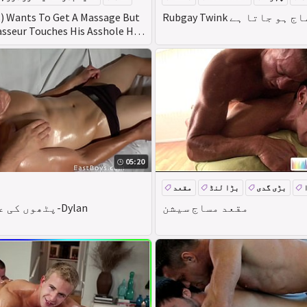
 جنسی مساج ہو جاتا ہے
) Wants To Get A Massage But
sseur Touches His Asshole He
eality Dudes
05:20
بڑی گدی
بڑا لنڈ
مقعد
مقعد مساج سیشن
پٹھوں کی عبادت-مساج-Dylan