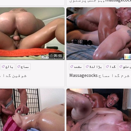
05:01
 حلق
گدا
بڑا لنڈ
مقعد
مساج
بالغ
Massagecocks شرم گدا مساج
Rubgay شوقین گدا