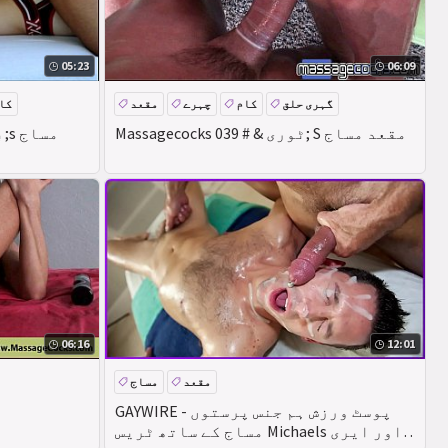
05:23
06:09
گہری حلق
کام
چہرے
مقعد
کا
Massagecocks ٹوری & # 039; S مقعد مساج
06:16
12:01
مقعد
مساج
GAYWIRE - پوسٹ ورزش ہم جنس پرستوں
مساج کے ساتھ ٹریس Michaels اور ایری