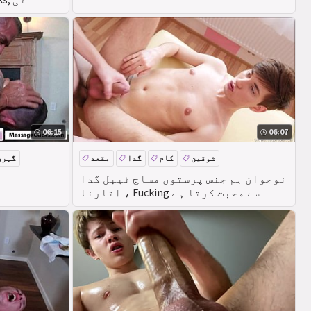
06:15
06:07
شوقین
کام
گدا
مقعد
گہری
نوجوان ہم جنس پرستوں مساج ٹیبل گدا
، اتارنا Fucking سے محبت کرتا ہے