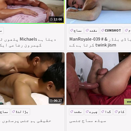
12:00
م
CUMSHOT
مقعد
مساج
م
ManRoyale-باڈی بلڈر & # 039;s مساج
کرتا ہے کے twink jism
کیمرون رضاعی ایک 
06:27
کام
گدا
چہرے
مقعد
بڑا لنڈ
مساج
سیٹھ مساج جنسی
حقیقی ہم جنس پرستوں 