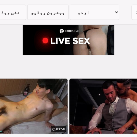
بہترین ویڈیو
نئی ویڈی
03:58