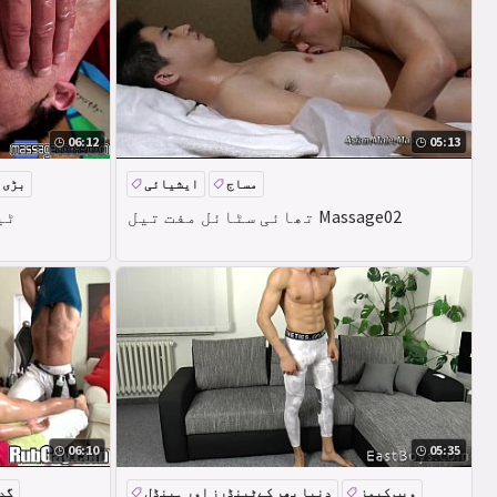
06:12
05:13
مساج
ایشیائی
بڑی 
تھائی سٹائل مفت تیل Massage02
ocks
06:10
05:35
ویب کیمز
دنیا بھر کےٹینڈرز اور ہینڈل
گد