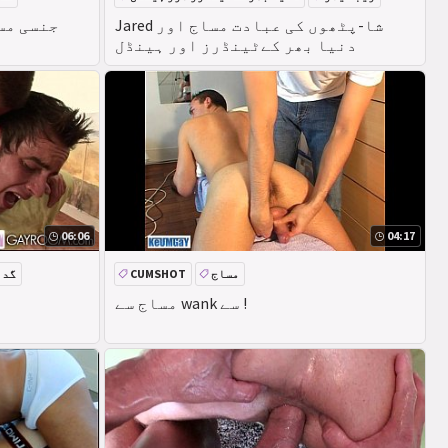
Jared شا-پٹھوں کی عبادت مساج اور
Rubgay Twink
دنیا بھر کےٹینڈرز اور ہینڈل
06:06
04:17
مساج
CUMSHOT
گدا
مساج سے wank سے !