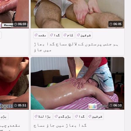
06:03
06:05
شوقین
کام
گدا
مقعد
ہم جنس پرستوں کے لالچ مساج گدا بھاڑ
میں جاؤ
05:51
06:10
شوقین
گدا
بڑی گدی
بڑا لنڈ
بڑی 
گدا بھاڑ میں جاؤ مساج
مقعد, چہرے
ہم جنس پرستوں, massagecocks, ٹی