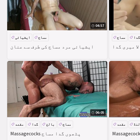
04:57
گدا
مساج
مساج
ایشیائی
ا میری گدا
ایشیائی مرد مساج کی طرف سے عنان
06:05
لنڈ
مقعد
مساج
بالغ
گدا
مقعد
Massagecocks پٹھوں گدا مساج