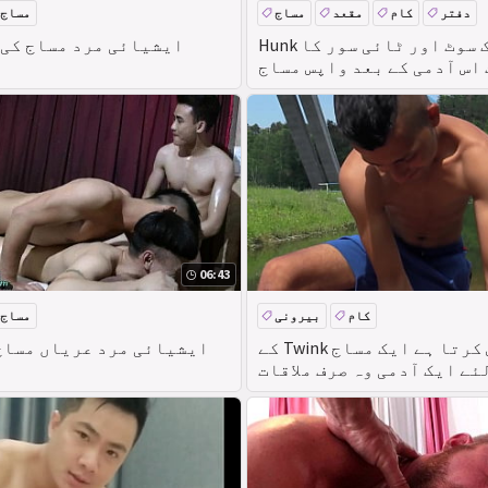
دفتر
کام
مقعد
مساج
مساج
Hunk میں ایک سوٹ اور ٹائی سور کا
ایشیائی مرد مساج کی
اس آدمی کے بعد واپس مساج
06:43
کام
بیرونی
مساج
دنیا بھر کےٹینڈرز اور ہینڈل
کے Twink آدمی پیش کرتا ہے ایک مساج
ایشیائی مرد عریاں مساج
ئے ایک آدمی وہ صرف ملاقات
 کچھ پیسے-BigStr