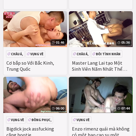
01:46
05:36
CHÂU Á,
VỤNG VỀ
CHÂU Á,
ĐÔI TÌNH NHÂN
THỔI KÈN
HẬU MÔN
LỚN
VỤNG VỀ
Cơ bắp so Với Bắc Kinh,
Master Lang Lai tạo Một
Trung Quốc
Sinh Viên Năm Nhất Thể
Thao Mà Họ Đã Gặp Trên
Uni Playground-1
06:00
07:44
VỤNG VỀ
ĐỒNG PHỤC,
VỤNG VỀ
Bigdick jock assfucking
Enzo rimenz quái mà không
căng bootie
có một bao cao su một