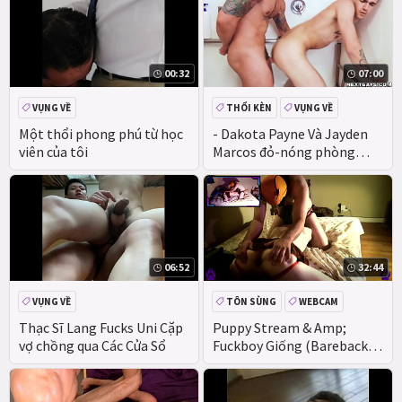
00:32
07:00
VỤNG VỀ
THỔI KÈN
VỤNG VỀ
HẬU MÔN
Một thổi phong phú từ học
- Dakota Payne Và Jayden
viên của tôi
Marcos đỏ-nóng phòng
TẮM TÌNH dục!
06:52
32:44
VỤNG VỀ
TÔN SÙNG
WEBCAM
HẬU MÔN
VỤNG VỀ
Thạc Sĩ Lang Fucks Uni Cặp
Puppy Stream & Amp;
vợ chồng qua Các Cửa Sổ
Fuckboy Giống (Bareback ;
PupPlay; Tôn sùng)