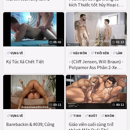
kích Thước tốt hủy Hoại các
nghiên Cứu Sinh anh donk
05:02
01:13
VỤNG VỀ
HẬU MÔN
THỔI KÈN
LÀM
VỤNG VỀ
Ký Túc Xá Chết Tiệt
- (Cliff Jensen, Will Braun) -
Polyamor Ass Phần 2-Xem
Trước Trailer
03:11
40:11
VỤNG VỀ
TINH
NUỐT
NHÓM
VỤNG VỀ
Barebackin & #039; Cứng
Giáo viên cuối cùng trở
thành Một Quái Thú