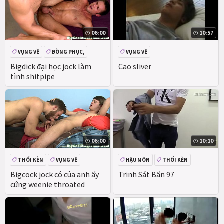
06:00
10:57
VỤNG VỀ
ĐỒNG PHỤC,
VỤNG VỀ
Bigdick đại học jock làm
Cao sliver
tình shitpipe
06:00
10:10
THỔI KÈN
VỤNG VỀ
HẬU MÔN
THỔI KÈN
ĐỒNG PHỤC,
VỤNG VỀ
Bigcock jock có của anh ấy
Trinh Sát Bẩn 97
cứng weenie throated