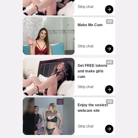
Strip.chat
AD
Make Me Cum
Strip.chat
AD
Get FREE tokens 
and make girls 
cum
Strip.chat
AD
Enjoy the sexiest 
webcam site
Strip.chat