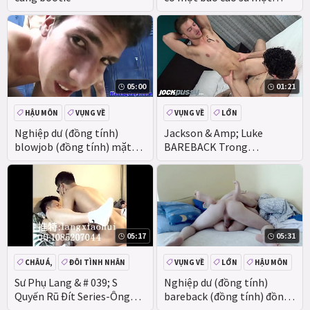
youngster
05:00
01:21
HẬU MÔN
VỤNG VỀ
VỤNG VỀ
LỚN
THỰC TẾ
Nghiệp dư (đồng tính)
Jackson & Amp; Luke
blowjob (đồng tính) mặt
BAREBACK Trong
(đồng tính)
Richmond Trên JockPussy
05:17
05:31
CHÂU Á,
ĐÔI TÌNH NHÂN
VỤNG VỀ
LỚN
HẬU MÔN
LỚN
VỤNG VỀ
GẦY
Sư Phụ Lang & # 039; S
Nghiệp dư (đồng tính)
Quyến Rũ Đít Series-Ông
bareback (đồng tính) đồng
đang Được Fucked bởi Một
tính