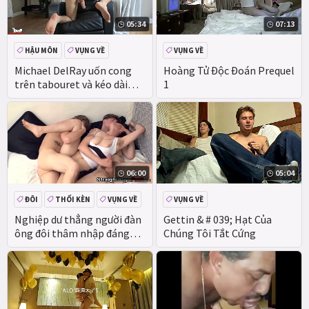
05:34
07:13
HẬU MÔN
VỤNG VỀ
VỤNG VỀ
Michael DelRay uốn cong
Hoàng Tử Độc Đoán Prequel
trên tabouret và kéo dài
1
chiến lợi phẩm của mình
06:00
05:04
ĐÔI
THỔI KÈN
VỤNG VỀ
VỤNG VỀ
BA NGƯỜI
Nghiệp dư thẳng người đàn
Gettin & # 039; Hạt Của
ông đôi thâm nhập đáng
Chúng Tôi Tắt Cứng
yêu brunette babe