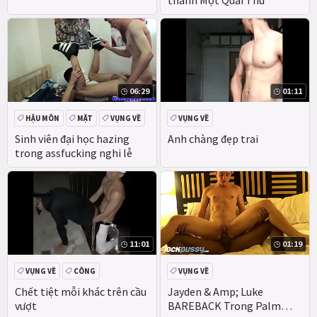
06:29
01:11
HẬU MÔN
MẶT
VỤNG VỀ
VỤNG VỀ
THỰC TẾ
Sinh viên đại học hazing
Anh chàng đẹp trai
trong assfucking nghi lễ
11:01
01:19
VỤNG VỀ
CÔNG
VỤNG VỀ
HẬU MÔN
Chết tiệt mỗi khác trên cầu
Jayden & Amp; Luke
vượt
BAREBACK Trong Palm