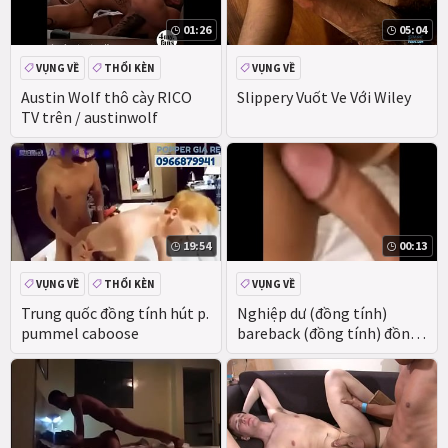
01:26
05:04
VỤNG VỀ
THỔI KÈN
VỤNG VỀ
HẬU MÔN
Austin Wolf thô cày RICO
Slippery Vuốt Ve Với Wiley
TV trên / austinwolf
19:54
00:13
VỤNG VỀ
THỔI KÈN
VỤNG VỀ
HẬU MÔN
Trung quốc đồng tính hút p.
Nghiệp dư (đồng tính)
pummel caboose
bareback (đồng tính) đồng
tính