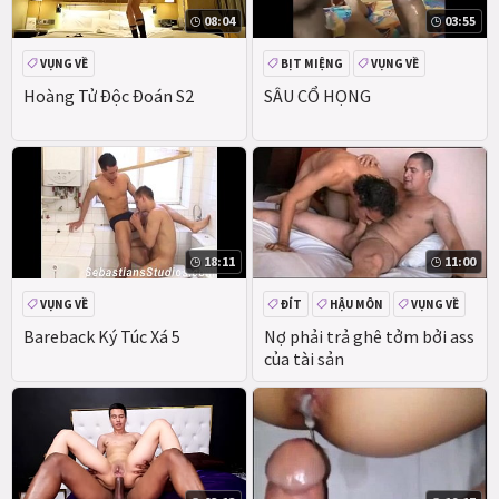
08:04
03:55
VỤNG VỀ
BỊT MIỆNG
VỤNG VỀ
Hoàng Tử Độc Đoán S2
SÂU CỔ HỌNG
18:11
11:00
VỤNG VỀ
ĐÍT
HẬU MÔN
VỤNG VỀ
Bareback Ký Túc Xá 5
Nợ phải trả ghê tởm bởi ass
của tài sản