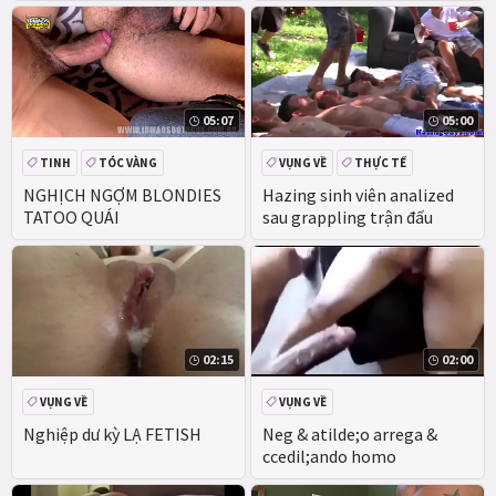
Tinh Ranh Lớn Tàu Điện
Ngầm An Ninh Sĩ quan - 2
05:07
05:00
TINH
TÓC VÀNG
VỤNG VỀ
THỰC TẾ
VỤNG VỀ
LỚN
NGHỊCH NGỢM BLONDIES
Hazing sinh viên analized
TATOO QUÁI
sau grappling trận đấu
02:15
02:00
VỤNG VỀ
VỤNG VỀ
Nghiệp dư kỳ LẠ FETISH
Neg & atilde;o arrega &
ccedil;ando homo