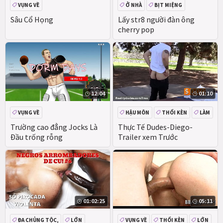
VỤNG VỀ
Ở NHÀ
BỊT MIỆNG
HẬU MÔN
VỤNG VỀ
Sâu Cổ Họng
Lấy str8 người đàn ông
cherry pop
12:04
01:10
VỤNG VỀ
HẬU MÔN
THỔI KÈN
LÀM
VỤNG VỀ
Trường cao đẳng Jocks Là
Thực Tế Dudes-Diego-
Đầu trống rỗng
Trailer xem Trước
01:02:25
05:11
ĐA CHỦNG TỘC,
LỚN
VỤNG VỀ
THỔI KÈN
LỚN