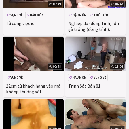
00:49
04:42
VỤNG VỀ
HẬU MÔN
HẬU MÔN
THỔI KÈN
VỤNG VỀ
THỰC TẾ
Từ công việc ic
Nghiệp dư (đồng tính) lớn
gà trống (đồng tính)
blowjob
00:48
11:06
VỤNG VỀ
HẬU MÔN
VỤNG VỀ
22cm từ khách hàng vào mà
Trinh Sát Bẩn 81
không thương xót
03:39
06:00