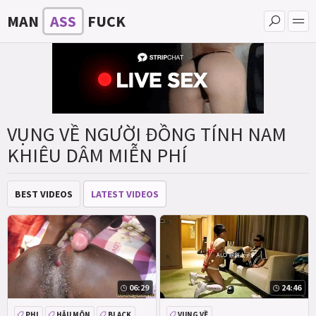
MAN
ASS
FUCK
VỤNG VỀ NGƯỜI ĐỒNG TÍNH NAM
KHIÊU DÂM MIỄN PHÍ
BEST VIDEOS
LATEST VIDEOS
06:29
24:46
PHI
HẬU MÔN
BLACK
VỤNG VỀ