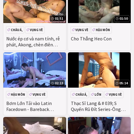
01:51
01:50
CHÂU Á,
VỤNG VỀ
VỤNG VỀ
HẬU MÔN
THỔI KÈN
HẬU MÔN
Nước ép cơ và nam tính, rễ
Cho Thẳng Heo Con
phát, Akong, chèn điên
cuồng, khô cứng, thịt mới
nhỏ, Jeff
02:13
05:14
HẬU MÔN
VỤNG VỀ
CHÂU Á,
LỚN
VỤNG VỀ
THỔI KÈN
Bơm Lớn Tải vào Latin
Thạc Sĩ Lang & # 039; S
Facedown - Bareback
Quyến Rũ Đít Series-Ông
Breeding
Đang Được Fucked Bởi Một
Anh Chàng Tinh Ranh lớn
trong Một Khách sạn - 2