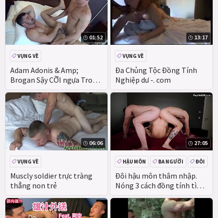
01:52
13:17
VỤNG VỀ
VỤNG VỀ
Adam Adonis & Amp;
Đa Chủng Tộc Đồng Tính
Brogan Sậy CỠI ngựa Trong
Nghiệp dư -. com
Dallas trên
JasonSparksLIVE
06:06
27:05
VỤNG VỀ
HẬU MÔN
BA NGƯỜI
ĐÔI
LỚN
Muscly soldier trực tràng
Đôi hậu môn thâm nhập.
thẳng non trẻ
Nóng 3 cách đồng tính tình
dục và jism trong miệng