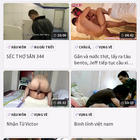
Springs trên JockPussy
10:00
04:42
HẬU MÔN
NGOÀI TRỜI
CHÂU Á,
VỤNG VỀ
VỤNG VỀ
CÔNG
THỔI KÈN
HẬU MÔN
SÉC THỢ SĂN 344
Gân và nước thịt, lấy ra tàu
bento, Jeff tiếp tục cầu xin
lòng thương xót
03:31
10:03
HẬU MÔN
VỤNG VỀ
VỤNG VỀ
Nhận Từ Victor
Binh lính việt nam