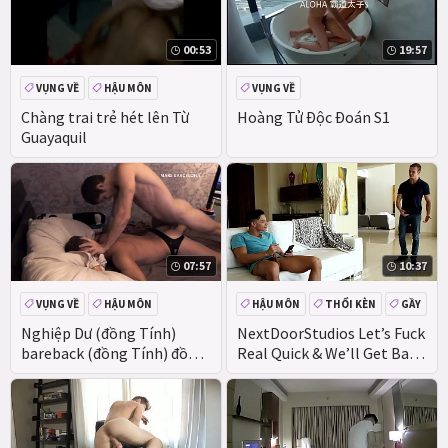
00:53
19:57
VỤNG VỀ
HẬU MÔN
VỤNG VỀ
Chàng trai trẻ hét lên Từ
Hoàng Tử Độc Đoán S1
Guayaquil
07:57
10:37
VỤNG VỀ
HẬU MÔN
HẬU MÔN
THỔI KÈN
GẦY
VỤNG VỀ
Nghiệp Dư (đồng Tính)
NextDoorStudios Let’s Fuck
bareback (đồng Tính) đồng
Real Quick & We’ll Get Back
Tính
2 It!