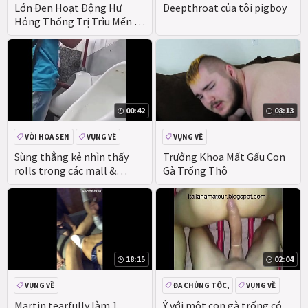
BỊT MIỆNG
Lớn Đen Hoạt Động Hư
Deepthroat của tôi pigboy
Hỏng Thống Trị Trìu Mến Ác
Dony Abravanel Chết Tiệt
nóng Đít Mới Con Đực Từ
Các Academy
00:42
08:13
VÒI HOA SEN
VỤNG VỀ
VỤNG VỀ
DA NÂU
CÔNG
Sừng thẳng kẻ nhìn thấy
Trưởng Khoa Mất Gấu Con
rolls trong các mall &
Gà Trống Thô
#039;s vòi hoa sen nơi để
tiểu
18:15
02:04
VỤNG VỀ
ĐA CHỦNG TỘC,
VỤNG VỀ
Ý
Martin tearfully làm 1
Ý với một con gà trống có