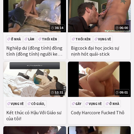
36:14
06:00
Ở NHÀ
LÀM
THỔI KÈN
THỔI KÈN
VỤNG VỀ
MẶT
ĐỒNG PHỤC,
Nghiệp dư (đồng tính) đồng
Bigcock đại học jocks sự
tính (đồng tính) người keo
nịnh hót quái-stick
cú
53:31
09:01
VỤNG VỀ
CÔ GIÁO,
GẦY
VỤNG VỀ
Ở NHÀ
ĐÔI TÌNH NHÂN
Kết thúc có Hậu Với Giáo sư
Cody Harccore Fucked Thô
của tôi!