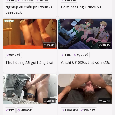
VỤNG VỀ
Nghiệp dư châu phi twunks
Domineering Prince S3
bareback
22:00
36:45
VỤNG VỀ
TỌC
VỤNG VỀ
Thu hút người gửi hàng trai
Yoichi & # 039;s thịt vòi nước
26:48
01:48
ĐÍT
VỤNG VỀ
THỔI KÈN
VỤNG VỀ