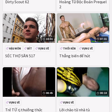
VỤNG VỀ
Dirty Scout 62
Hoàng Tử Độc Đoán Prequel
2
10:01
07:01
HẬU MÔN
ĐÍT
VỤNG VỀ
THỔI KÈN
VỤNG VỀ
XOA BÓP
SÉC THỢ SĂN 517
Thẳng biến để hút
00:45
00:18
VỤNG VỀ
VỤNG VỀ
Trẻ TỪ rj thưởng thức
Lời chào từ nhà tù