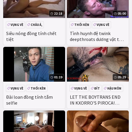
22:18
05:00
VỤNG VỀ
CHÂU Á,
THỔI KÈN
VỤNG VỀ
THỰC TẾ
Siêu nóng đồng tính chết
Tình huynh đệ twink
tiệt
deepthroats dương vật tại
hazing
01:19
05:29
VỤNG VỀ
THỔI KÈN
VỤNG VỀ
ĐÍT
HẬU MÔN
HẬU MÔN
MẶT
HOAN
Đài loan đồng tính tắm
LET THE BOYTRANS END
selfie
IN KXORRO'S PIROCA!
utter flick on my XVIDEOS
RED