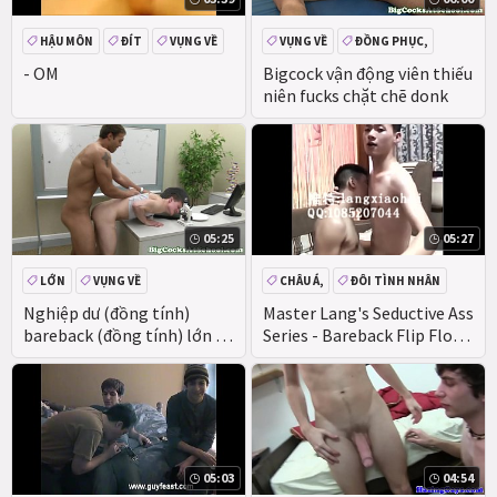
HẬU MÔN
ĐÍT
VỤNG VỀ
VỤNG VỀ
ĐỒNG PHỤC,
- OM
Bigcock vận động viên thiếu
niên fucks chặt chẽ donk
05:25
05:27
LỚN
VỤNG VỀ
CHÂU Á,
ĐÔI TÌNH NHÂN
LỚN
VỤNG VỀ
Nghiệp dư (đồng tính)
Master Lang's Seductive Ass
bareback (đồng tính) lớn gà
Series - Bareback Flip Flop
trống
Fucks an Armed Police
Sniper Hooking Up in a
Restaurant - 1
05:03
04:54