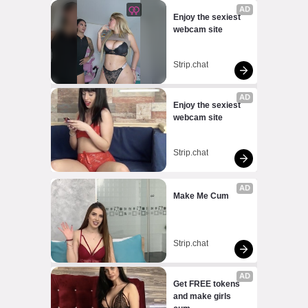
AD
Enjoy the sexiest 
webcam site
Strip.chat
AD
Enjoy the sexiest 
webcam site
Strip.chat
AD
Make Me Cum
Strip.chat
AD
Get FREE tokens 
and make girls 