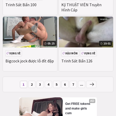
VỤNG VỀ
HẬU MÔN
BỊT MIỆNG
Trinh Sát Bẩn 100
Kỹ THUẬT VIÊN Truyền
Hình Cáp
05:25
10:01
VỤNG VỀ
HẬU MÔN
VỤNG VỀ
Bigcock jock được lỗ đít đập
Trinh Sát Bẩn 126
1
2
3
4
5
6
7
...
AD
Get FREE tokens 
and make girls 
cum