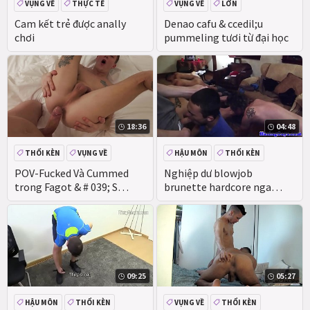
VỤNG VỀ
THỰC TẾ
VỤNG VỀ
LỚN
Cam kết trẻ được anally
Denao cafu & ccedil;u
chơi
pummeling tươi từ đại học
18:36
04:48
THỔI KÈN
VỤNG VỀ
HẬU MÔN
THỔI KÈN
VỤNG VỀ
THỰC TẾ
POV-Fucked Và Cummed
Nghiệp dư blowjob
trong Fagot & # 039; S
brunette hardcore nga
Fucked Lỗ
thiếu niên
09:25
05:27
HẬU MÔN
THỔI KÈN
VỤNG VỀ
THỔI KÈN