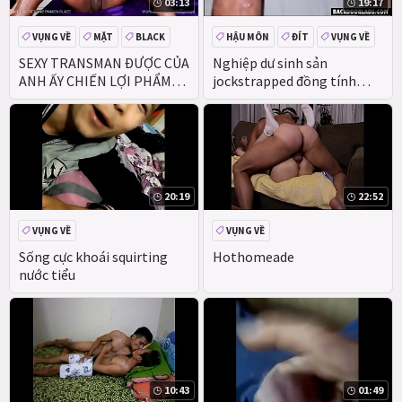
03:13
19:17
VỤNG VỀ
MẶT
BLACK
HẬU MÔN
ĐÍT
VỤNG VỀ
DA NÂU
Ở NHÀ
SEXY TRANSMAN ĐƯỢC CỦA
Nghiệp dư sinh sản
ANH ẤY CHIẾN LỢI PHẨM
jockstrapped đồng tính
DESTROYED QUA KHỔNG
bootie
LỒ DÀY TINH RANH
20:19
22:52
VỤNG VỀ
VỤNG VỀ
Sống cực khoái squirting
Hothomeade
nước tiểu
10:43
01:49