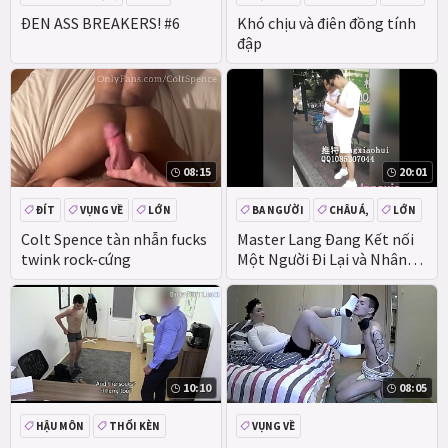
BBC
VỤNG VỀ
ĐEN ASS BREAKERS! #6
Khó chịu và điên đồng tính
đập
08:15
20:01
ĐÍT
VỤNG VỀ
LỚN
BA NGƯỜI
CHÂU Á,
LỚN
NHÓM
Colt Spence tàn nhẫn fucks
Master Lang Đang Kết nối
twink rock-cứng
Một Người Đi Lại và Nhân
giống Với Một Đáy Mỏng
Khác trong Một Khách sạn -
3p-1
10:10
08:05
HẬU MÔN
THỔI KÈN
VỤNG VỀ