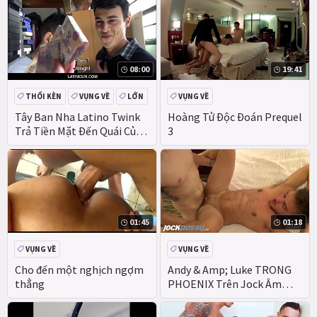
08:00
19:41
THỔI KÈN
VỤNG VỀ
LỚN
VỤNG VỀ
Tây Ban Nha Latino Twink
Hoàng Tử Độc Đoán Prequel
Trả Tiền Mặt Đến Quái Của
3
Anh Ấy Thẳng Người Bạn
Trên Máy Quay
01:45
01:18
VỤNG VỀ
VỤNG VỀ
Cho đến một nghịch ngợm
Andy & Amp; Luke TRONG
thẳng
PHOENIX Trên Jock Âm
Đạo