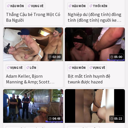
HẬU MÔN
VỤNG VỀ
HẬU MÔN
THỔI KÈN
VỤNG VỀ
THỰC TẾ
Thẳng Cậu bé Trong Một Có
Nghiệp dư (đồng tính) đồng
Ba Người
tính (đồng tính) người keo
cú
02:00
05:00
VỤNG VỀ
LỚN
HẬU MÔN
VỤNG VỀ
THỰC TẾ
Adam Keller, Bjorn
Bịt mắt tình huynh đệ
Manning & Amp; Scott
twunk được hazed
DeMarco CỠI ngựa Trên
JasonSparksLIVE
04:48
05:22