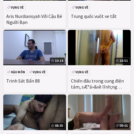
VỤNG VỀ
VỤNG VỀ
Aris Nurdiansyah Với Cậu Bé
Trung quốc vuốt ve tắt
Người Bạn
10:14
18:51
HẬU MÔN
VỤNG VỀ
VỤNG VỀ
Trinh Sát Bẩn 88
Chiến đấu trong cung điện
tám, sÆ°á»&về lĩnh;ng
ngÆ° & aacute; & raquo; tôi
08:35
09:01